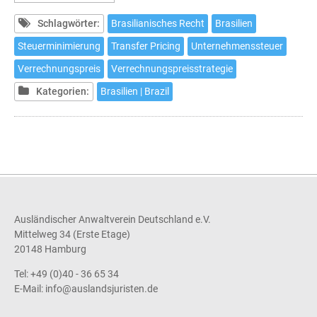
Pricing
in
Schlagwörter:
Brasilianisches Recht
Brasilien
Brasilien
Steuerminimierung
Transfer Pricing
Unternehmenssteuer
-
Verrechnungspreis
Verrechnungspreisstrategie
Eine
Herausforderung
Kategorien:
Brasilien | Brazil
für
Investoren
Ausländischer Anwaltverein Deutschland e.V.
Mittelweg 34 (Erste Etage)
20148 Hamburg
Tel: +49 (0)40 - 36 65 34
E-Mail:
info@auslandsjuristen.de