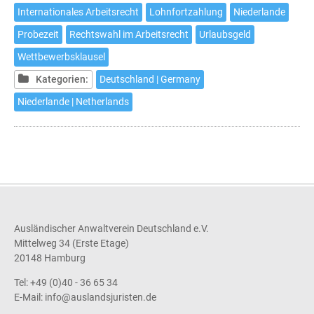
Arbeitsrechts
Internationales Arbeitsrecht
Lohnfortzahlung
Niederlande
in
Probezeit
Rechtswahl im Arbeitsrecht
Urlaubsgeld
den
Niederlanden
Wettbewerbsklausel
Kategorien:
Deutschland | Germany
Niederlande | Netherlands
Ausländischer Anwaltverein Deutschland e.V.
Mittelweg 34 (Erste Etage)
20148 Hamburg
Tel: +49 (0)40 - 36 65 34
E-Mail:
info@auslandsjuristen.de