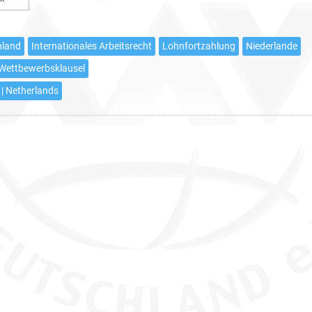
Besonderheiten
des
Arbeitsrechts
hland
Internationales Arbeitsrecht
Lohnfortzahlung
Niederlande
in
Wettbewerbsklausel
den
 | Netherlands
Niederlanden