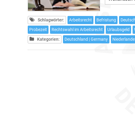
Schlagwörter:
Arbeitsrecht
Befristung
Deutsc
Probezeit
Rechtswahl im Arbeitsrecht
Urlaubsgeld
Kategorien:
Deutschland | Germany
Niederlande