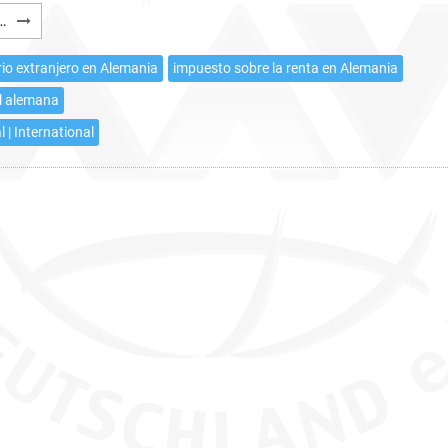
Seguridad
…
Social
alemana:
io extranjero en Alemania
impuesto sobre la renta en Alemania
Representante
l alemana
autorizado
l | International
en
Alemania