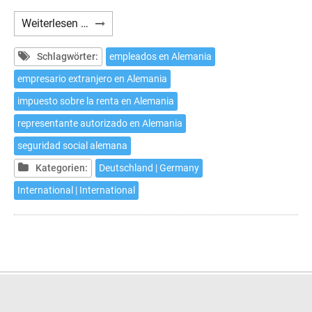
Seguridad
Weiterlesen …
Social
alemana:
Schlagwörter:
empleados en Alemania
Representante
empresario extranjero en Alemania
autorizado
impuesto sobre la renta en Alemania
en
Alemania
representante autorizado en Alemania
seguridad social alemana
Kategorien:
Deutschland | Germany
International | International