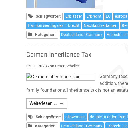
Schlagwörter:
Erblasser
Erbrecht
EU
europä
Harmonisierung des Erbrecht
Nachlassverfahren
Rec
Kategorien:
Deutschland | Germany
Erbrecht | I
German Inheritance Tax
04.10.2023
von Peter Scheller
Germany taxes 
addition, ther
family foundations. Inheritance tax is not an estate 
German
Weiterlesen …
Inheritance
Tax
Schlagwörter:
allowances
double taxation treat
Kategorien:
Deutschland | Germany
Erbrecht | I