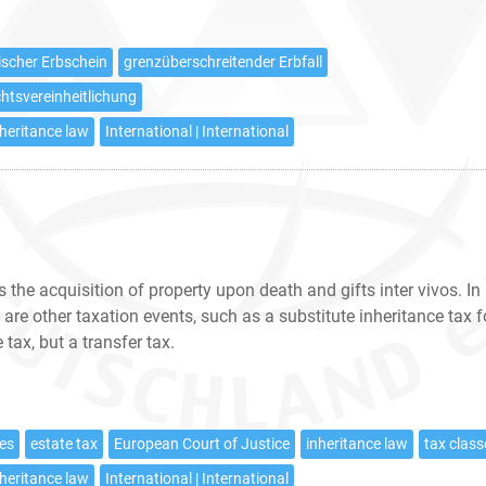
Artikel
5
ischer Erbschein
grenzüberschreitender Erbfall
EUErbVO
htsvereinheitlichung
nheritance law
International | International
the acquisition of property upon death and gifts inter vivos. In
e are other taxation events, such as a substitute inheritance tax f
tax, but a transfer tax.
ies
estate tax
European Court of Justice
inheritance law
tax class
nheritance law
International | International