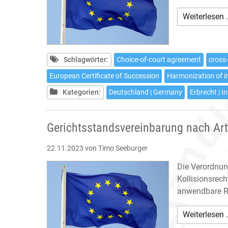
Weiterlesen 
Schlagwörter:
Choice-of-court agreement
cross
European Certificate of Succession
Harmonization of i
Kategorien:
Deutschland | Germany
Erbrecht | I
Gerichtsstandsvereinbarung nach Art
22.11.2023
von Timo Seeburger
Die Verordnun
Kollisionsrech
anwendbare Re
Weiterlesen 