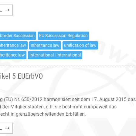
Choice
…
of
court
agreement
-border Succession
EU Succession Regulation
pursuant
nheritance law
Inheritance law
unification of law
to
Article
nheritance law
International | International
5
EU
ikel 5 EUErbVO
Succession
Regulation
g (EU) Nr. 650/2012 harmonisiert seit dem 17. August 2015 das
t der Mitgliedstaaten, d.h. sie bestimmt europaweit das
cht in grenzüberschreitenden Erbfällen.
Gerichtsstandsvereinbarung
…
nach