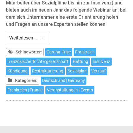
Mitarbeiter über Sozialpläne bis hin zur Insolvenz) und
bieten auch im neuen Jahr das folgende Webinar an, bei
dem sich Unternehmer eine erste Orientierung holen
und Fragen an unsere Experten stellen können:
Webinar:
Weiterlesen …
Die
französische
Schlagwörter:
Corona-Krise
Frankreich
Tochtergesellschaft
französische Tochtergesellschaft
Haftung
Insolvenz
in
Kündigung
Restrukturierung
Sozialplan
Verkauf
der
Krise
Kategorien:
Deutschland | Germany
Frankreich | France
Veranstaltungen | Events