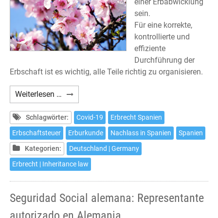
einer Erbabwicklung
sein.
Für eine korrekte,
kontrollierte und
effiziente
Durchführung der
Erbschaft ist es wichtig, alle Teile richtig zu organisieren.
Abwicklungen
Weiterlesen …
für
Erbschaften
Schlagwörter:
Covid-19
Erbrecht Spanien
in
Erbschaftsteuer
Erburkunde
Nachlass in Spanien
Spanien
Spanien
Kategorien:
Deutschland | Germany
Erbrecht | Inheritance law
Seguridad Social alemana: Representante
autorizado en Alemania