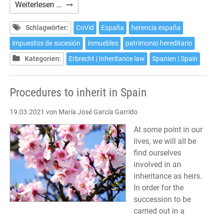
Trámites
Weiterlesen …
para
heredar
Schlagwörter:
CoVid
España
herencia españa
en
impuestos de sucesión
inmuebles
patrimonio hereditario
España
Kategorien:
Erbrecht | Inheritance law
Spanien | Spain
Procedures to inherit in Spain
19.03.2021
von María José García Garrido
At some point in our
lives, we will all be
find ourselves
involved in an
inheritance as heirs.
In order for the
succession to be
carried out in a