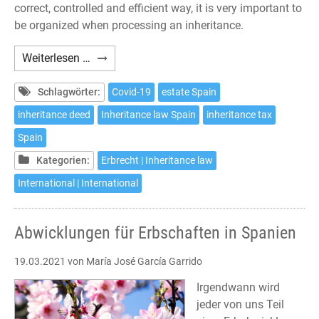
correct, controlled and efficient way, it is very important to
be organized when processing an inheritance.
Procedures
Weiterlesen …
to
inherit
Schlagwörter:
Covid-19
estate Spain
in
inheritance deed
Inheritance law Spain
inheritance tax
Spain
Spain
Kategorien:
Erbrecht | Inheritance law
International | International
Abwicklungen für Erbschaften in Spanien
19.03.2021
von María José García Garrido
Irgendwann wird
jeder von uns Teil