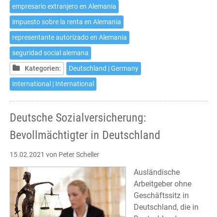
Representante
empresario extranjero en Alemania
autorizado
impuesto sobre la renta en Alemania
en
Alemania
representante autorizado en Alemania
seguridad social alemana
Kategorien:
Deutschland | Germany
International | International
Deutsche Sozialversicherung:
Bevollmächtigter in Deutschland
15.02.2021
von Peter Scheller
Ausländische
Arbeitgeber ohne
Geschäftssitz in
Deutschland, die in