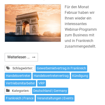
Für den Monat
Februar haben wir
Ihnen wieder ein
interessantes
Webinar-Programm
zum Business mit
und in Frankreich
zusammengestellt.
Webinar-
Weiterlesen …
Programm
im
Schlagwörter:
Gewerbemietvertrag in Frankreich
Februar
Handelsvertreter
Handelsvertretervertrag
Kündigung
Vertriebsmitarbeiter
VRP
Kategorien:
Deutschland | Germany
Frankreich | France
Veranstaltungen | Events