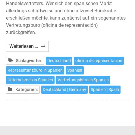
Handelsvertreters. Wer sich den spanischen Markt
allerdings schrittweise und ohne allzuviel Bürokratie
erschließen möchte, kann zunächst auf ein sogenanntes
Vertretungsbüro (oficina de representación)
zurückgreifen.
Das
Weiterlesen …
Vertretungsbüro
in
Schlagwörter:
Deutschland
oficina de representación
Spanien
Repräsentanzbüro in Spanien
Spanien
Unternehmen in Spanien
Vertretungsbüro in Spanien
Kategorien:
Deutschland | Germany
Spanien | Spain