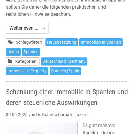
sollten Sie daher die folgenden praktischen und
rechtlichen Hinweise beachten.
Haus-
Weiterlesen …
und
Wohnungsbesetzungen
Schlagwörter:
Hausbesetzung
Immobilien in Spanien
in
okupa
Spanien
Spanien
Kategorien:
Deutschland | Germany
–
Was
Immobilien | Property
Spanien | Spain
tun?
Schenkung einer Immobilie in Spanien und
deren steuerliche Auswirkungen
30.05.2025
von Dr. Roberto Carballo Lázaro
Es gibt mehrere
Aspekte, die im