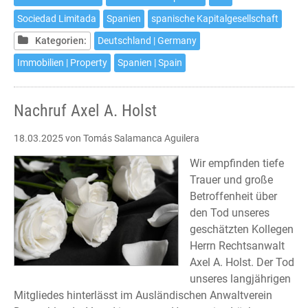
einer
Sociedad Limitada
Spanien
spanische Kapitalgesellschaft
spanischen
Kapitalgesellschaft
Kategorien:
Deutschland | Germany
Immobilien | Property
Spanien | Spain
Nachruf Axel A. Holst
18.03.2025
von Tomás Salamanca Aguilera
Wir empfinden tiefe
Trauer und große
Betroffenheit über
den Tod unseres
geschätzten Kollegen
Herrn Rechtsanwalt
Axel A. Holst. Der Tod
unseres langjährigen
Mitgliedes hinterlässt im Ausländischen Anwaltverein