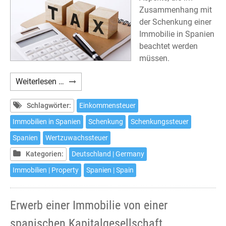
Zusammenhang mit
der Schenkung einer
Immobilie in Spanien
beachtet werden
müssen.
Schenkung
Weiterlesen …
einer
Immobilie
Schlagwörter:
Einkommensteuer
in
Immobilien in Spanien
Schenkung
Schenkungssteuer
Spanien
Spanien
Wertzuwachssteuer
und
deren
Kategorien:
Deutschland | Germany
steuerliche
Immobilien | Property
Spanien | Spain
Auswirkungen
Erwerb einer Immobilie von einer
spanischen Kapitalgesellschaft