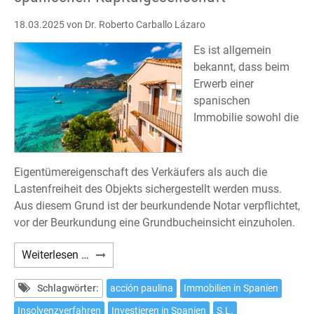
18.03.2025
von Dr. Roberto Carballo Lázaro
Es ist allgemein
bekannt, dass beim
Erwerb einer
spanischen
Immobilie sowohl die
Eigentümereigenschaft des Verkäufers als auch die
Lastenfreiheit des Objekts sichergestellt werden muss.
Aus diesem Grund ist der beurkundende Notar verpflichtet,
vor der Beurkundung eine Grundbucheinsicht einzuholen.
Erwerb
Weiterlesen …
einer
Immobilie
Schlagwörter:
acción paulina
Immobilien in Spanien
von
Insolvenzverfahren
Investieren in Spanien
S.L.