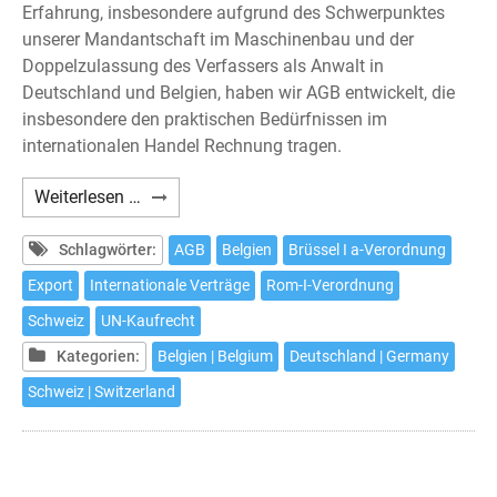
Erfahrung, insbesondere aufgrund des Schwerpunktes
unserer Mandantschaft im Maschinenbau und der
Doppelzulassung des Verfassers als Anwalt in
Deutschland und Belgien, haben wir AGB entwickelt, die
insbesondere den praktischen Bedürfnissen im
internationalen Handel Rechnung tragen.
AGB
Weiterlesen …
für
den
Schlagwörter:
AGB
Belgien
Brüssel I a-Verordnung
Export
Export
Internationale Verträge
Rom-I-Verordnung
(B2B)
Schweiz
UN-Kaufrecht
Kategorien:
Belgien | Belgium
Deutschland | Germany
Schweiz | Switzerland