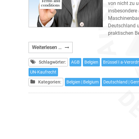
von nicht zu 
insbesondere
Maschinenbau 
Deutschland u
praktischen B
AGB
Weiterlesen …
für
den
Schlagwörter:
AGB
Belgien
Brüssel I a-Veror
Export
UN-Kaufrecht
(B2B)
Kategorien:
Belgien | Belgium
Deutschland | Ge