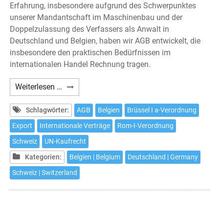
Erfahrung, insbesondere aufgrund des Schwerpunktes
unserer Mandantschaft im Maschinenbau und der
Doppelzulassung des Verfassers als Anwalt in
Deutschland und Belgien, haben wir AGB entwickelt, die
insbesondere den praktischen Bedürfnissen im
internationalen Handel Rechnung tragen.
AGB
Weiterlesen …
für
den
Schlagwörter:
AGB
Belgien
Brüssel I a-Verordnung
Export
Export
Internationale Verträge
Rom-I-Verordnung
(B2B)
Schweiz
UN-Kaufrecht
Kategorien:
Belgien | Belgium
Deutschland | Germany
Schweiz | Switzerland