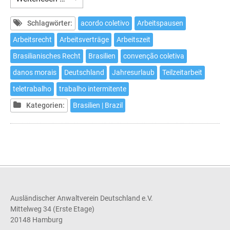
in
Brasilien
Schlagwörter:
acordo coletivo
Arbeitspausen
Arbeitsrecht
Arbeitsverträge
Arbeitszeit
Brasilianisches Recht
Brasilien
convenção coletiva
danos morais
Deutschland
Jahresurlaub
Teilzeitarbeit
teletrabalho
trabalho intermitente
Kategorien:
Brasilien | Brazil
Ausländischer Anwaltverein Deutschland e.V.
Mittelweg 34 (Erste Etage)
20148 Hamburg