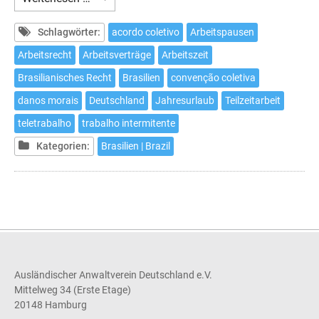
in
Brasilien
Schlagwörter:
acordo coletivo
Arbeitspausen
Arbeitsrecht
Arbeitsverträge
Arbeitszeit
Brasilianisches Recht
Brasilien
convenção coletiva
danos morais
Deutschland
Jahresurlaub
Teilzeitarbeit
teletrabalho
trabalho intermitente
Kategorien:
Brasilien | Brazil
Ausländischer Anwaltverein Deutschland e.V.
Mittelweg 34 (Erste Etage)
20148 Hamburg