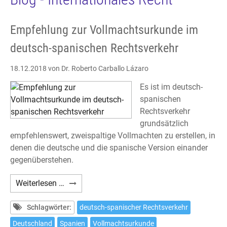
Empfehlung zur Vollmachtsurkunde im
deutsch-spanischen Rechtsverkehr
18.12.2018
von Dr. Roberto Carballo Lázaro
Es ist im deutsch-
spanischen
Rechtsverkehr
grundsätzlich
empfehlenswert, zweispaltige Vollmachten zu erstellen, in
denen die deutsche und die spanische Version einander
gegenüberstehen.
Empfehlung
Weiterlesen …
zur
Vollmachtsurkunde
Schlagwörter:
deutsch-spanischer Rechtsverkehr
im
Deutschland
Spanien
Vollmachtsurkunde