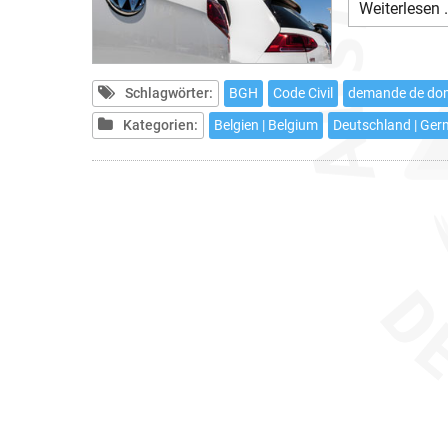
Weiterlesen 
Schlagwörter:
BGH
Code Civil
demande de d
Kategorien:
Belgien | Belgium
Deutschland | Ge