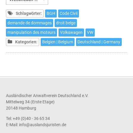
Belgique,
une
Schlagwörter:
BGH
Code Civil
action
demande de dommages
droit belge
en
manipulation des moteurs
Volkswagen
VW
justice
contre
Kategorien:
Belgien | Belgium
Deutschland | Germany
Volkswagen
est
possible
jusqu'au
18
septembre
2020
Ausländischer Anwaltverein Deutschland e.V.
Mittelweg 34 (Erste Etage)
20148 Hamburg
Tel: +49 (0)40 - 36 65 34
E-Mail:
info@auslandsjuristen.de