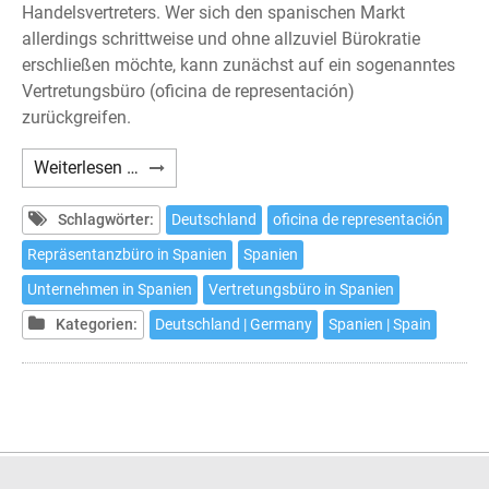
Handelsvertreters. Wer sich den spanischen Markt
allerdings schrittweise und ohne allzuviel Bürokratie
erschließen möchte, kann zunächst auf ein sogenanntes
Vertretungsbüro (oficina de representación)
zurückgreifen.
Das
Weiterlesen …
Vertretungsbüro
in
Schlagwörter:
Deutschland
oficina de representación
Spanien
Repräsentanzbüro in Spanien
Spanien
Unternehmen in Spanien
Vertretungsbüro in Spanien
Kategorien:
Deutschland | Germany
Spanien | Spain