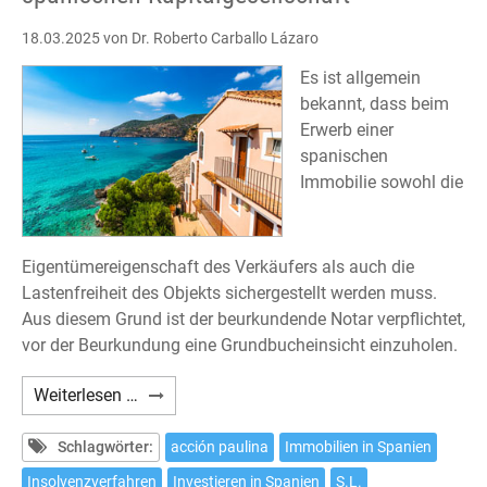
18.03.2025
von Dr. Roberto Carballo Lázaro
Es ist allgemein
bekannt, dass beim
Erwerb einer
spanischen
Immobilie sowohl die
Eigentümereigenschaft des Verkäufers als auch die
Lastenfreiheit des Objekts sichergestellt werden muss.
Aus diesem Grund ist der beurkundende Notar verpflichtet,
vor der Beurkundung eine Grundbucheinsicht einzuholen.
Erwerb
Weiterlesen …
einer
Immobilie
Schlagwörter:
acción paulina
Immobilien in Spanien
von
Insolvenzverfahren
Investieren in Spanien
S.L.