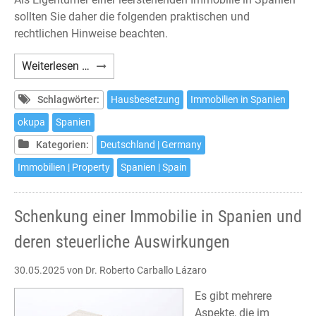
sollten Sie daher die folgenden praktischen und
rechtlichen Hinweise beachten.
Haus-
Weiterlesen …
und
Wohnungsbesetzungen
Schlagwörter:
Hausbesetzung
Immobilien in Spanien
in
okupa
Spanien
Spanien
Kategorien:
Deutschland | Germany
–
Was
Immobilien | Property
Spanien | Spain
tun?
Schenkung einer Immobilie in Spanien und
deren steuerliche Auswirkungen
30.05.2025
von Dr. Roberto Carballo Lázaro
Es gibt mehrere
Aspekte, die im