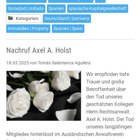
einer
Sociedad Limitada
Spanien
spanische Kapitalgesellschaft
spanischen
Kapitalgesellschaft
Kategorien:
Deutschland | Germany
Immobilien | Property
Spanien | Spain
Nachruf Axel A. Holst
18.03.2025
von Tomás Salamanca Aguilera
Wir empfinden tiefe
Trauer und große
Betroffenheit über
den Tod unseres
geschätzten Kollegen
Herrn Rechtsanwalt
Axel A. Holst. Der Tod
unseres langjährigen
Mitgliedes hinterlässt im Ausländischen Anwaltverein