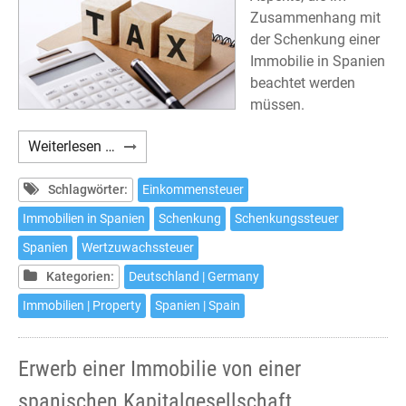
Zusammenhang mit
der Schenkung einer
Immobilie in Spanien
beachtet werden
müssen.
Schenkung
Weiterlesen …
einer
Immobilie
Schlagwörter:
Einkommensteuer
in
Immobilien in Spanien
Schenkung
Schenkungssteuer
Spanien
Spanien
Wertzuwachssteuer
und
deren
Kategorien:
Deutschland | Germany
steuerliche
Immobilien | Property
Spanien | Spain
Auswirkungen
Erwerb einer Immobilie von einer
spanischen Kapitalgesellschaft