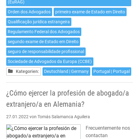
(EuRAG)
Orden dos Advogados
primeiro exame de Estado em Direito
Qualificação jurídica estrangeira
Regulamento Federal dos Advogados
segundo exame de Estado em Direito
seguro de responsabilidade profissional
Sociedade de Advogados da Europa (CCBE)
Kategorien:
Deutschland | Germany
Portugal | Portugal
¿Cómo ejercer la profesión de abogado/a
extranjero/a en Alemania?
27.01.2022
von Tomás Salamanca Aguilera
Frecuentemente nos
contactan