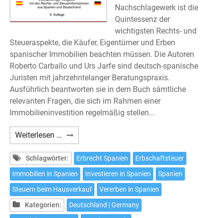
Nachschlagewerk ist die
Quintessenz der
wichtigsten Rechts- und
Steueraspekte, die Käufer, Eigentümer und Erben
spanischer Immobilien beachten müssen. Die Autoren
Roberto Carballo und Urs Jarfe sind deutsch-spanische
Juristen mit jahrzehntelanger Beratungspraxis.
Ausführlich beantworten sie in dem Buch sämtliche
relevanten Fragen, die sich im Rahmen einer
Immobilieninvestition regelmäßig stellen...
Carballo/Hoffmann/Jarfe:
Weiterlesen …
Immobilien
in
Schlagwörter:
Erbrecht Spanien
Erbschaftsteuer
Spanien
Immobilien in Spanien
Investieren in Spanien
Spanien
–
Steuern beim Hausverkauf
Vererben in Spanien
Neunte
Auflage
Kategorien:
Deutschland | Germany