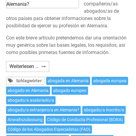
compañeros/as
abogados/as de
otros países para obtener informaciones sobre la
posibilidad de ejercer su profesión en Alemania.
Con este breve artículo pretendemos dar una orientación
muy genérica sobre las bases legales, los requisitos, así
como posibles primeras fuentes de información.
¿Cómo
Weiterlesen …
ejercer
la
Schlagwörter:
abogada en Alemania
abogada europea
profesión
abogado en Alemania
abogado europeo
de
abogado/a asalariado/a
abogado/a
extranjero/a
abogado/a extranjero/a en Alemania?
abogado/a inscrito/a
en
Anwaltszulassung
Código de Conducta Profesional (BORA)
Alemania?
Código de los Abogados Especialistas (FAO)