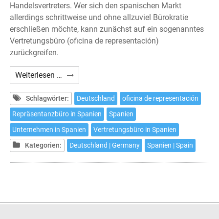
Handelsvertreters. Wer sich den spanischen Markt
allerdings schrittweise und ohne allzuviel Bürokratie
erschließen möchte, kann zunächst auf ein sogenanntes
Vertretungsbüro (oficina de representación)
zurückgreifen.
Das
Weiterlesen …
Vertretungsbüro
in
Schlagwörter:
Deutschland
oficina de representación
Spanien
Repräsentanzbüro in Spanien
Spanien
Unternehmen in Spanien
Vertretungsbüro in Spanien
Kategorien:
Deutschland | Germany
Spanien | Spain