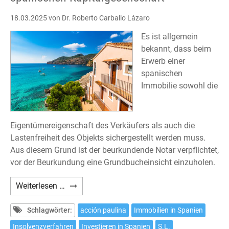
18.03.2025
von Dr. Roberto Carballo Lázaro
Es ist allgemein
bekannt, dass beim
Erwerb einer
spanischen
Immobilie sowohl die
Eigentümereigenschaft des Verkäufers als auch die
Lastenfreiheit des Objekts sichergestellt werden muss.
Aus diesem Grund ist der beurkundende Notar verpflichtet,
vor der Beurkundung eine Grundbucheinsicht einzuholen.
Erwerb
Weiterlesen …
einer
Immobilie
Schlagwörter:
acción paulina
Immobilien in Spanien
von
Insolvenzverfahren
Investieren in Spanien
S.L.