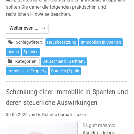
sollten Sie daher die folgenden praktischen und
rechtlichen Hinweise beachten.
Haus-
Weiterlesen …
und
Wohnungsbesetzungen
Schlagwörter:
Hausbesetzung
Immobilien in Spanien
in
okupa
Spanien
Spanien
Kategorien:
Deutschland | Germany
–
Was
Immobilien | Property
Spanien | Spain
tun?
Schenkung einer Immobilie in Spanien und
deren steuerliche Auswirkungen
30.05.2025
von Dr. Roberto Carballo Lázaro
Es gibt mehrere
Aspekte, die im