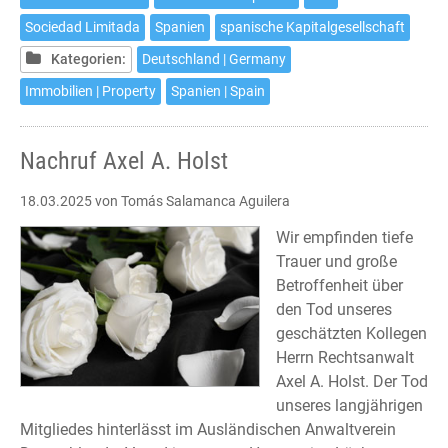
einer
Sociedad Limitada
Spanien
spanische Kapitalgesellschaft
spanischen
Kapitalgesellschaft
Kategorien:
Deutschland | Germany
Immobilien | Property
Spanien | Spain
Nachruf Axel A. Holst
18.03.2025
von Tomás Salamanca Aguilera
Wir empfinden tiefe
Trauer und große
Betroffenheit über
den Tod unseres
geschätzten Kollegen
Herrn Rechtsanwalt
Axel A. Holst. Der Tod
unseres langjährigen
Mitgliedes hinterlässt im Ausländischen Anwaltverein