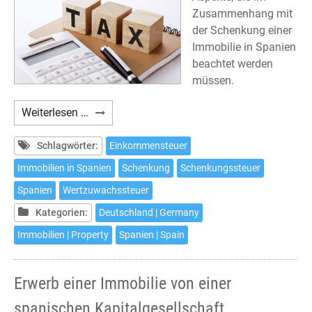
Zusammenhang mit
der Schenkung einer
Immobilie in Spanien
beachtet werden
müssen.
Schenkung
Weiterlesen …
einer
Immobilie
Schlagwörter:
Einkommensteuer
in
Immobilien in Spanien
Schenkung
Schenkungssteuer
Spanien
Spanien
Wertzuwachssteuer
und
deren
Kategorien:
Deutschland | Germany
steuerliche
Immobilien | Property
Spanien | Spain
Auswirkungen
Erwerb einer Immobilie von einer
spanischen Kapitalgesellschaft