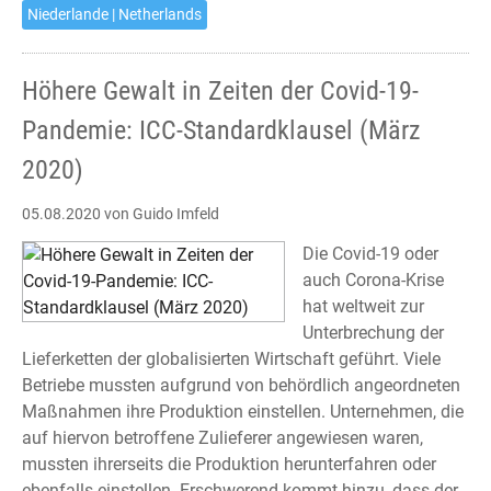
Niederlande | Netherlands
Rechtsgeschäfte
bestehen
Untersuchungs-
Höhere Gewalt in Zeiten der Covid-19-
und
Pandemie: ICC-Standardklausel (März
Rügepflichten
2020)
05.08.2020
von Guido Imfeld
Die Covid-19 oder
auch Corona-Krise
hat weltweit zur
Unterbrechung der
Lieferketten der globalisierten Wirtschaft geführt. Viele
Betriebe mussten aufgrund von behördlich angeordneten
Maßnahmen ihre Produktion einstellen. Unternehmen, die
auf hiervon betroffene Zulieferer angewiesen waren,
mussten ihrerseits die Produktion herunterfahren oder
ebenfalls einstellen. Erschwerend kommt hinzu, dass der