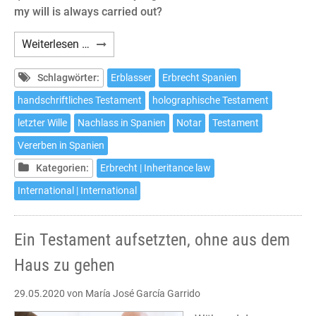
my will is always carried out?
How
Weiterlesen …
to
make
Schlagwörter:
Erblasser
Erbrecht Spanien
a
handschriftliches Testament
holographische Testament
will
letzter Wille
Nachlass in Spanien
Notar
Testament
in
Spain
Vererben in Spanien
without
Kategorien:
Erbrecht | Inheritance law
leaving
International | International
home
Ein Testament aufsetzten, ohne aus dem
Haus zu gehen
29.05.2020
von María José García Garrido