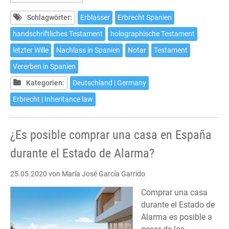
Testament
aufsetzten,
Schlagwörter:
Erblasser
Erbrecht Spanien
ohne
handschriftliches Testament
holographische Testament
aus
letzter Wille
Nachlass in Spanien
Notar
Testament
dem
Haus
Vererben in Spanien
zu
Kategorien:
Deutschland | Germany
gehen
Erbrecht | Inheritance law
¿Es posible comprar una casa en España
durante el Estado de Alarma?
25.05.2020
von María José García Garrido
Comprar una casa
durante el Estado de
Alarma es posible a