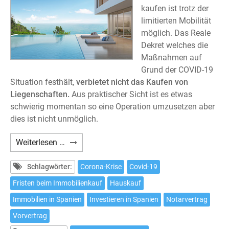
kaufen ist trotz der
limitierten Mobilität
möglich. Das Reale
Dekret welches die
Maßnahmen auf
Grund der COVID-19
Situation festhält,
verbietet nicht das Kaufen von
Liegenschaften.
Aus praktischer Sicht ist es etwas
schwierig momentan so eine Operation umzusetzen aber
dies ist nicht unmöglich.
Ist
Weiterlesen …
es
möglich
Schlagwörter:
Corona-Krise
Covid-19
in
Fristen beim Immobilienkauf
Hauskauf
Spanien
Immobilien in Spanien
Investieren in Spanien
Notarvertrag
während
des
Vorvertrag
Notstandes