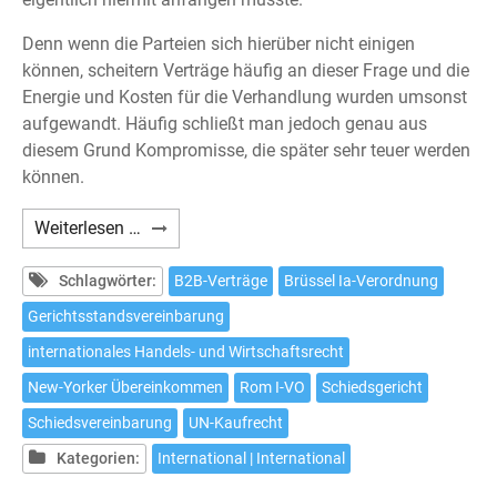
Denn wenn die Parteien sich hierüber nicht einigen
können, scheitern Verträge häufig an dieser Frage und die
Energie und Kosten für die Verhandlung wurden umsonst
aufgewandt. Häufig schließt man jedoch genau aus
diesem Grund Kompromisse, die später sehr teuer werden
können.
Gerichtsstandsvereinbarungen
Weiterlesen …
in
B2B-
Schlagwörter:
B2B-Verträge
Brüssel Ia-Verordnung
Verträgen
Gerichtsstandsvereinbarung
sinnvoll
internationales Handels- und Wirtschaftsrecht
verhandeln
New-Yorker Übereinkommen
Rom I-VO
Schiedsgericht
Schiedsvereinbarung
UN-Kaufrecht
Kategorien:
International | International