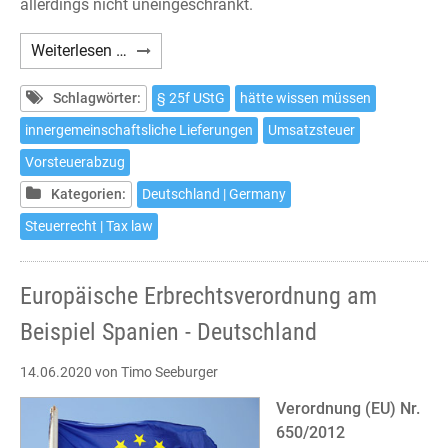
allerdings nicht uneingeschränkt.
§
Weiterlesen …
25f
UStG:
Schlagwörter:
§ 25f UStG
hätte wissen müssen
Neue
innergemeinschaftsliche Lieferungen
Umsatzsteuer
Vorschrift
Vorsteuerabzug
zum
Umsatzsteuerstrafrecht
Kategorien:
Deutschland | Germany
Steuerrecht | Tax law
Europäische Erbrechtsverordnung am
Beispiel Spanien - Deutschland
14.06.2020
von Timo Seeburger
Verordnung (EU) Nr.
650/2012