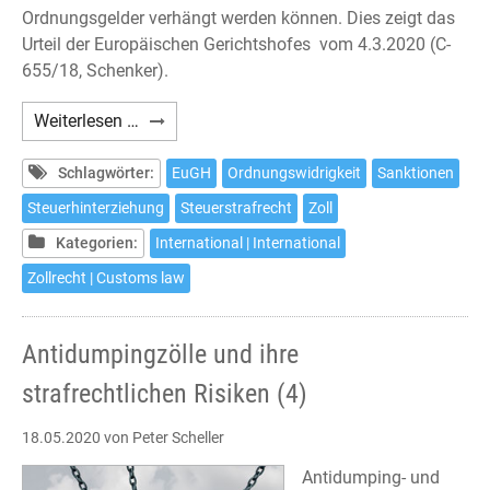
Ordnungsgelder verhängt werden können. Dies zeigt das
Urteil der Europäischen Gerichtshofes vom 4.3.2020 (C-
655/18, Schenker).
Sanktionen
Weiterlesen …
im
Zollrecht
Schlagwörter:
EuGH
Ordnungswidrigkeit
Sanktionen
Steuerhinterziehung
Steuerstrafrecht
Zoll
Kategorien:
International | International
Zollrecht | Customs law
Antidumpingzölle und ihre
strafrechtlichen Risiken (4)
18.05.2020
von Peter Scheller
Antidumping- und