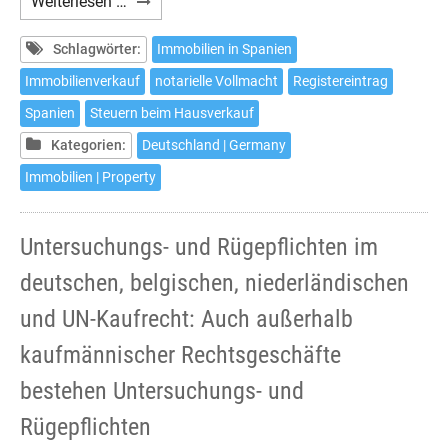
Wie
Weiterlesen …
verkaufen
Sie
Schlagwörter:
Immobilien in Spanien
Ihr
Immobilienverkauf
notarielle Vollmacht
Registereintrag
Haus
Spanien
Steuern beim Hausverkauf
in
Spanien
Kategorien:
Deutschland | Germany
ohne
Immobilien | Property
hierher
zu
kommen
Untersuchungs- und Rügepflichten im
deutschen, belgischen, niederländischen
und UN-Kaufrecht: Auch außerhalb
kaufmännischer Rechtsgeschäfte
bestehen Untersuchungs- und
Rügepflichten