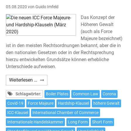
05.08.2020
von Guido Imfeld
Das Konzept der
Höheren Gewalt
(auch als Force
Majeure bezeichnet)
ist in den meisten Rechtsordnungen bekannt, aber die in
den nationalen Gesetzen oder in der Rechtsprechung
hierzu entwickelten Grundsätze können erhebliche
Unterschiede aufweisen.
Die
Weiterlesen …
neuen
ICC
Schlagwörter:
Boiler Plates
Common Law
Corona
Force
Covid-19
Force Majeure
Hardship-Klausel
höhere Gewalt
Majeure-
ICC-Klausel
International Chamber of Commerce
und
Hardship-
Internationale Handelskammer
Long Form
Short Form
Klauseln