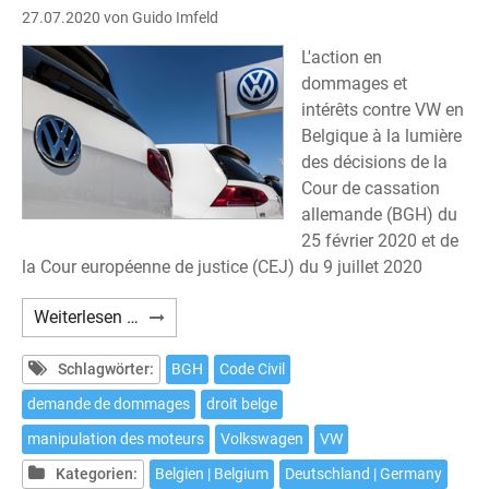
27.07.2020
von Guido Imfeld
L'action en
dommages et
intérêts contre VW en
Belgique à la lumière
des décisions de la
Cour de cassation
allemande (BGH) du
25 février 2020 et de
la Cour européenne de justice (CEJ) du 9 juillet 2020
En
Weiterlesen …
Belgique,
une
Schlagwörter:
BGH
Code Civil
action
demande de dommages
droit belge
en
manipulation des moteurs
Volkswagen
VW
justice
contre
Kategorien:
Belgien | Belgium
Deutschland | Germany