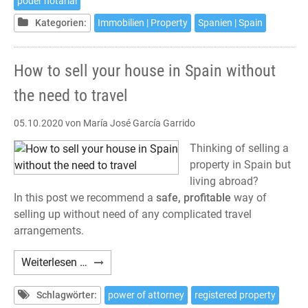
poder notarial
España
desde
Kategorien:
Immobilien | Property
Spanien | Spain
el
extranjero
How to sell your house in Spain without
sin
desplazarse
the need to travel
05.10.2020
von María José García Garrido
Thinking of selling a
property in Spain but
living abroad?
In this post we recommend a
safe, profitable
way of
selling up without need of any complicated travel
arrangements.
How
Weiterlesen …
to
sell
Schlagwörter:
power of attorney
registered property