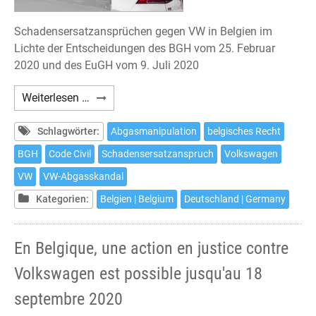
Schadensersatzansprüchen gegen VW in Belgien im
Lichte der Entscheidungen des BGH vom 25. Februar
2020 und des EuGH vom 9. Juli 2020
Klage
Weiterlesen …
gegen
Volkswagen
Schlagwörter:
Abgasmanipulation
belgisches Recht
nach
BGH
Code Civil
Schadensersatzanspruch
Volkswagen
belgischem
VW
VW-Abgasskandal
Recht
noch
Kategorien:
Belgien | Belgium
Deutschland | Germany
bis
zum
En Belgique, une action en justice contre
18.
September
Volkswagen est possible jusqu'au 18
2020
septembre 2020
möglich