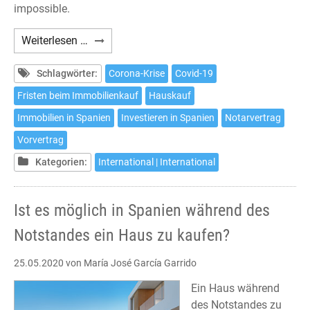
impossible.
Is
Weiterlesen …
it
possible
Schlagwörter:
Corona-Krise
Covid-19
to
Fristen beim Immobilienkauf
Hauskauf
buy
Immobilien in Spanien
Investieren in Spanien
Notarvertrag
a
house
Vorvertrag
in
Kategorien:
International | International
Spain
during
the
Ist es möglich in Spanien während des
State
Notstandes ein Haus zu kaufen?
of
Sanitary
25.05.2020
von María José García Garrido
Alarm?
Ein Haus während
des Notstandes zu