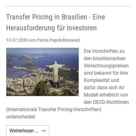
Volkswagen
est
Transfer Pricing in Brasilien - Eine
possible
jusqu'au
Herausforderung für Investoren
18
septembre
13.07.2020
von Parvis Papoli-Barawati
2020
Die Vorschriften zu
den brasilianischen
Verrechnungspreisen
sind bekannt für ihre
Komplexität und
dafür, dass sich ihr
Modell erheblich von
den OECD-Richtlinien
(Internationale Transfer Pricing-Vorschriften)
unterscheidet.
Transfer
Weiterlesen …