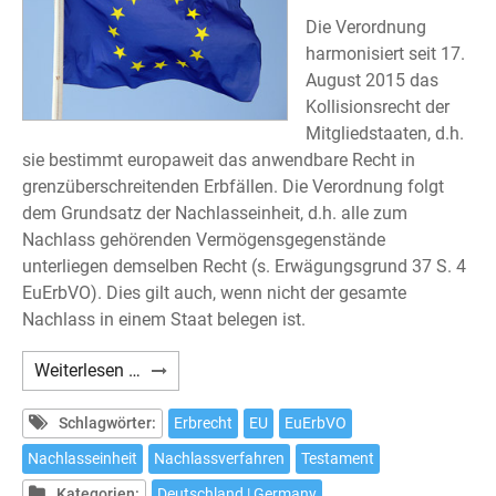
Die Verordnung
harmonisiert seit 17.
August 2015 das
Kollisionsrecht der
Mitgliedstaaten, d.h.
sie bestimmt europaweit das anwendbare Recht in
grenzüberschreitenden Erbfällen. Die Verordnung folgt
dem Grundsatz der Nachlasseinheit, d.h. alle zum
Nachlass gehörenden Vermögensgegenstände
unterliegen demselben Recht (s. Erwägungsgrund 37 S. 4
EuErbVO). Dies gilt auch, wenn nicht der gesamte
Nachlass in einem Staat belegen ist.
Europäische
Weiterlesen …
Erbrechtsverordnung
am
Schlagwörter:
Erbrecht
EU
EuErbVO
Beispiel
Nachlasseinheit
Nachlassverfahren
Testament
Spanien
Kategorien:
Deutschland | Germany