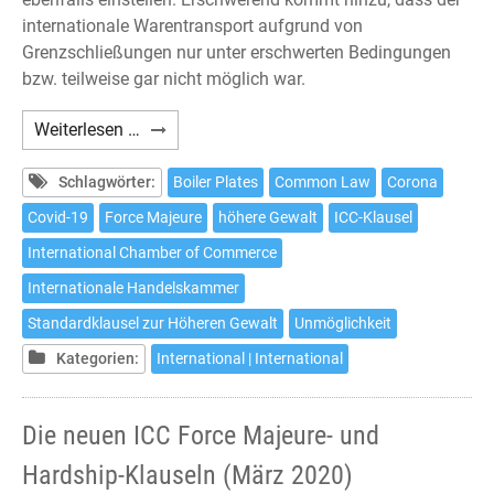
internationale Warentransport aufgrund von
Grenzschließungen nur unter erschwerten Bedingungen
bzw. teilweise gar nicht möglich war.
Höhere
Weiterlesen …
Gewalt
in
Schlagwörter:
Boiler Plates
Common Law
Corona
Zeiten
Covid-19
Force Majeure
höhere Gewalt
ICC-Klausel
der
International Chamber of Commerce
Covid-
19-
Internationale Handelskammer
Pandemie:
Standardklausel zur Höheren Gewalt
Unmöglichkeit
ICC-
Kategorien:
International | International
Standardklausel
(März
2020)
Die neuen ICC Force Majeure- und
Hardship-Klauseln (März 2020)