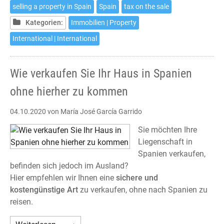
your
selling a property in Spain
Spain
tax on the sale
house
Kategorien:
Immobilien | Property
in
Spain
International | International
without
the
Wie verkaufen Sie Ihr Haus in Spanien
need
to
ohne hierher zu kommen
travel
04.10.2020
von María José García Garrido
Sie möchten Ihre
Liegenschaft in
Spanien verkaufen,
befinden sich jedoch im Ausland?
Hier empfehlen wir Ihnen eine
sichere und
kostengünstige Art
zu verkaufen, ohne nach Spanien zu
reisen.