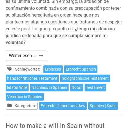
es su última voluntad. Sin embargo, la situación de
confinamiento combinada con su preocupación por tener
su situación hereditaria en orden hace que nos
planteemos algunas cuestiones que tratamos de despejar
en este post. La gran pregunta es:
¿tengo mi situación
jurídica ordenada para que se cumpla siempre mi
voluntad?
Cómo
Weiterlesen …
hacer
testamento
Schlagwörter:
Erblasser
Erbrecht Spanien
en
handschriftliches Testament
holographische Testament
España
letzter Wille
Nachlass in Spanien
Notar
Testament
sin
salir
Vererben in Spanien
de
Kategorien:
Erbrecht | Inheritance law
Spanien | Spain
casa
How to make a will in Spain without