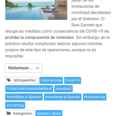
pesar de las
limitaciones de
movilidad decretadas
por el Gobierno. El
Real Decreto que
recoge las medidas como consecuencia del COVID-19
no
prohíbe la compraventa de viviendas
. Sin embargo, en la
práctica resulta complicado realizar algunos trámites
propios de este tipo de operaciones, aunque no es
imposible.
¿Es
Weiterlesen …
posible
comprar
Schlagwörter:
Corona-Krise
Covid-19
una
Fristen beim Immobilienkauf
Hauskauf
casa
Immobilien in Spanien
Investieren in Spanien
Notarvertrag
en
España
Vorvertrag
durante
Kategorien:
Spanien | Spain