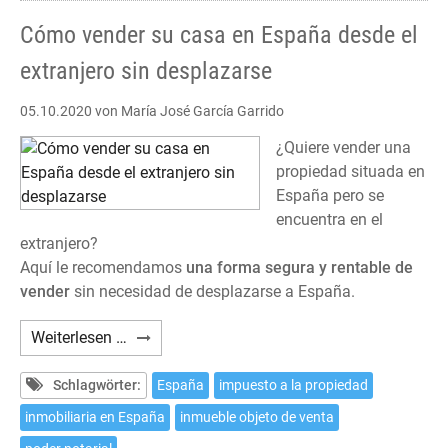
Cómo vender su casa en España desde el
extranjero sin desplazarse
05.10.2020
von María José García Garrido
¿Quiere vender una
propiedad situada en
España pero se
encuentra en el
extranjero?
Aquí le recomendamos
una forma segura y rentable de
vender
sin necesidad de desplazarse a España.
Cómo
Weiterlesen …
vender
su
Schlagwörter:
España
impuesto a la propiedad
casa
inmobiliaria en España
inmueble objeto de venta
en