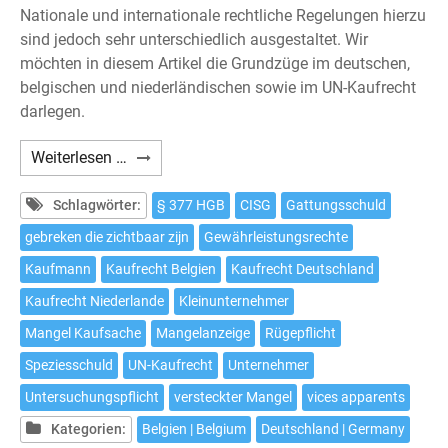
Nationale und internationale rechtliche Regelungen hierzu
sind jedoch sehr unterschiedlich ausgestaltet. Wir
möchten in diesem Artikel die Grundzüge im deutschen,
belgischen und niederländischen sowie im UN-Kaufrecht
darlegen.
Untersuchungs-
Weiterlesen …
und
Rügepflichten
Schlagwörter:
§ 377 HGB
CISG
Gattungsschuld
im
gebreken die zichtbaar zijn
Gewährleistungsrechte
deutschen,
Kaufmann
Kaufrecht Belgien
Kaufrecht Deutschland
belgischen,
niederländischen
Kaufrecht Niederlande
Kleinunternehmer
und
Mangel Kaufsache
Mangelanzeige
Rügepflicht
UN-
Speziesschuld
UN-Kaufrecht
Unternehmer
Kaufrecht:
Auch
Untersuchungspflicht
versteckter Mangel
vices apparents
außerhalb
Kategorien:
Belgien | Belgium
Deutschland | Germany
kaufmännischer