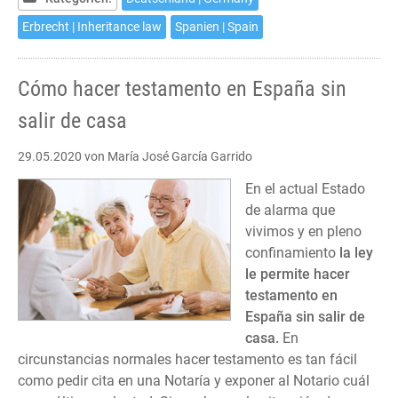
-
Deutschland
Erbrecht | Inheritance law
Spanien | Spain
Cómo hacer testamento en España sin
salir de casa
29.05.2020
von María José García Garrido
En el actual Estado
de alarma que
vivimos y en pleno
confinamiento
la ley
le permite hacer
testamento en
España sin salir de
casa.
En
circunstancias normales hacer testamento es tan fácil
como pedir cita en una Notaría y exponer al Notario cuál