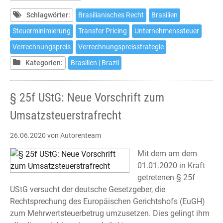
Pricing
in
Schlagwörter:
Brasilianisches Recht
Brasilien
Brasilien
Steuerminimierung
Transfer Pricing
Unternehmenssteuer
-
Verrechnungspreis
Verrechnungspreisstrategie
Eine
Herausforderung
Kategorien:
Brasilien | Brazil
für
Investoren
§ 25f UStG: Neue Vorschrift zum
Umsatzsteuerstrafrecht
26.06.2020
von Autorenteam
Mit dem am dem
01.01.2020 in Kraft
getretenen § 25f
UStG versucht der deutsche Gesetzgeber, die
Rechtsprechung des Europäischen Gerichtshofs (EuGH)
zum Mehrwertsteuerbetrug umzusetzen. Dies gelingt ihm