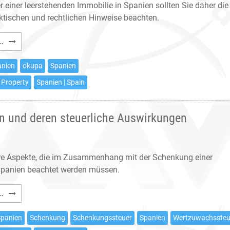
 einer leerstehenden Immobilie in Spanien sollten Sie daher die
ktischen und rechtlichen Hinweise beachten.
Haus-
…
und
Wohnungsbesetzungen
anien
okupa
Spanien
in
 Property
Spanien | Spain
Spanien
–
Was
n und deren steuerliche Auswirkungen
tun?
re Aspekte, die im Zusammenhang mit der Schenkung einer
Spanien beachtet werden müssen.
Schenkung
…
einer
Immobilie
Spanien
Schenkung
Schenkungssteuer
Spanien
Wertzuwachssteu
in