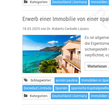
Kategorien:
Deutschland | Germany
Immobilien |
Erwerb einer Immobilie von einer spa
18.03.2025
von Dr. Roberto Carballo Lázaro
Es ist allgem
die Eigentüme
sichergestell
verpflichtet,
Weiterlesen 
Schlagwörter:
acción paulina
Immobilien in Spa
Sociedad Limitada
Spanien
spanische Kapitalgesells
Kategorien:
Deutschland | Germany
Immobilien |