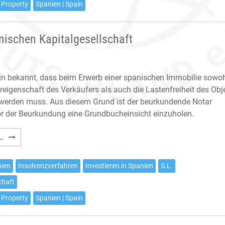
 Property
Spanien | Spain
Spanien
und
deren
nischen Kapitalgesellschaft
steuerliche
Auswirkungen
ein bekannt, dass beim Erwerb einer spanischen Immobilie sowo
reigenschaft des Verkäufers als auch die Lastenfreiheit des Obj
t werden muss. Aus diesem Grund ist der beurkundende Notar
 vor der Beurkundung eine Grundbucheinsicht einzuholen.
Erwerb
…
einer
Immobilie
nien
Insolvenzverfahren
Investieren in Spanien
S.L.
von
chaft
einer
spanischen
 Property
Spanien | Spain
Kapitalgesellschaft