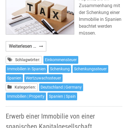
Zusammenhang mit
der Schenkung einer
Immobilie in Spanien
beachtet werden
müssen.
Schenkung
Weiterlesen …
einer
Immobilie
Schlagwörter:
Einkommensteuer
in
Immobilien in Spanien
Schenkung
Schenkungssteuer
Spanien
Spanien
Wertzuwachssteuer
und
deren
Kategorien:
Deutschland | Germany
steuerliche
Immobilien | Property
Spanien | Spain
Auswirkungen
Erwerb einer Immobilie von einer
spanischen Kapitalgesellschaft