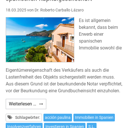
18.03.2025
von Dr. Roberto Carballo Lázaro
Es ist allgemein
bekannt, dass beim
Erwerb einer
spanischen
Immobilie sowohl die
Eigentümereigenschaft des Verkäufers als auch die
Lastenfreiheit des Objekts sichergestellt werden muss.
Aus diesem Grund ist der beurkundende Notar verpflichtet,
vor der Beurkundung eine Grundbucheinsicht einzuholen.
Erwerb
Weiterlesen …
einer
Immobilie
Schlagwörter:
acción paulina
Immobilien in Spanien
von
Insolvenzverfahren
Investieren in Spanien
S.L.