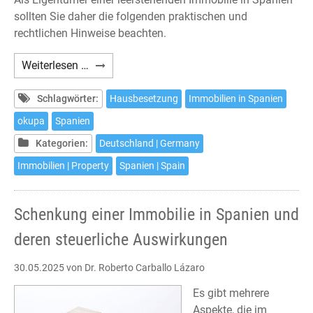
sollten Sie daher die folgenden praktischen und
rechtlichen Hinweise beachten.
Haus-
Weiterlesen …
und
Wohnungsbesetzungen
Schlagwörter:
Hausbesetzung
Immobilien in Spanien
in
okupa
Spanien
Spanien
Kategorien:
Deutschland | Germany
–
Was
Immobilien | Property
Spanien | Spain
tun?
Schenkung einer Immobilie in Spanien und
deren steuerliche Auswirkungen
30.05.2025
von Dr. Roberto Carballo Lázaro
Es gibt mehrere
Aspekte, die im