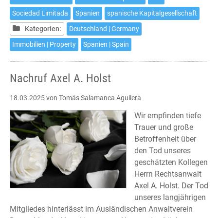
einer
Sociedad Limitada
Spanien
spanische Kapitalgesellschaft
spanischen
Kapitalgesellschaft
Kategorien:
Deutschland | Germany
Immobilien | Property
Spanien | Spain
Nachruf Axel A. Holst
18.03.2025
von Tomás Salamanca Aguilera
Wir empfinden tiefe
Trauer und große
Betroffenheit über
den Tod unseres
geschätzten Kollegen
Herrn Rechtsanwalt
Axel A. Holst. Der Tod
unseres langjährigen
Mitgliedes hinterlässt im Ausländischen Anwaltverein