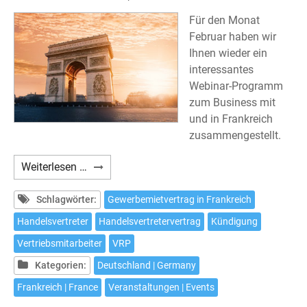
Für den Monat
Februar haben wir
Ihnen wieder ein
interessantes
Webinar-Programm
zum Business mit
und in Frankreich
zusammengestellt.
Webinar-
Weiterlesen …
Programm
im
Schlagwörter:
Gewerbemietvertrag in Frankreich
Februar
Handelsvertreter
Handelsvertretervertrag
Kündigung
Vertriebsmitarbeiter
VRP
Kategorien:
Deutschland | Germany
Frankreich | France
Veranstaltungen | Events