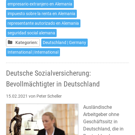
Representante
empresario extranjero en Alemania
autorizado
impuesto sobre la renta en Alemania
en
Alemania
representante autorizado en Alemania
seguridad social alemana
Kategorien:
Deutschland | Germany
International | International
Deutsche Sozialversicherung:
Bevollmächtigter in Deutschland
15.02.2021
von Peter Scheller
Ausländische
Arbeitgeber ohne
Geschäftssitz in
Deutschland, die in