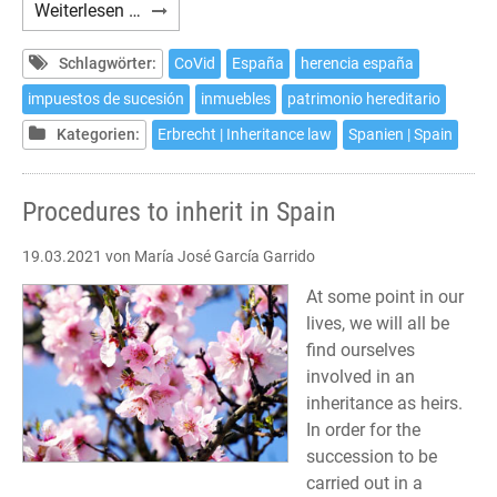
Trámites
Weiterlesen …
para
heredar
Schlagwörter:
CoVid
España
herencia españa
en
impuestos de sucesión
inmuebles
patrimonio hereditario
España
Kategorien:
Erbrecht | Inheritance law
Spanien | Spain
Procedures to inherit in Spain
19.03.2021
von María José García Garrido
At some point in our
lives, we will all be
find ourselves
involved in an
inheritance as heirs.
In order for the
succession to be
carried out in a