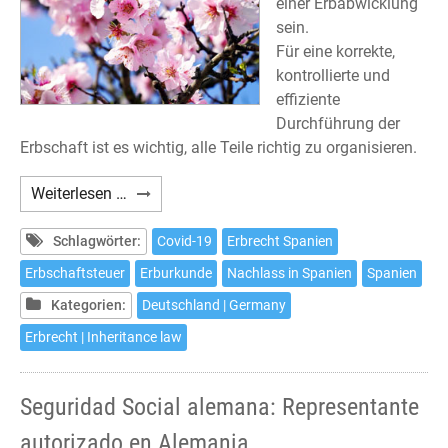
einer Erbabwicklung
sein.
Für eine korrekte,
kontrollierte und
effiziente
Durchführung der
Erbschaft ist es wichtig, alle Teile richtig zu organisieren.
Abwicklungen
Weiterlesen …
für
Erbschaften
Schlagwörter:
Covid-19
Erbrecht Spanien
in
Erbschaftsteuer
Erburkunde
Nachlass in Spanien
Spanien
Spanien
Kategorien:
Deutschland | Germany
Erbrecht | Inheritance law
Seguridad Social alemana: Representante
autorizado en Alemania