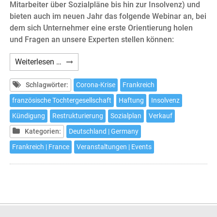
Mitarbeiter über Sozialpläne bis hin zur Insolvenz) und
bieten auch im neuen Jahr das folgende Webinar an, bei
dem sich Unternehmer eine erste Orientierung holen
und Fragen an unsere Experten stellen können:
Webinar:
Weiterlesen …
Die
französische
Schlagwörter:
Corona-Krise
Frankreich
Tochtergesellschaft
französische Tochtergesellschaft
Haftung
Insolvenz
in
Kündigung
Restrukturierung
Sozialplan
Verkauf
der
Krise
Kategorien:
Deutschland | Germany
Frankreich | France
Veranstaltungen | Events