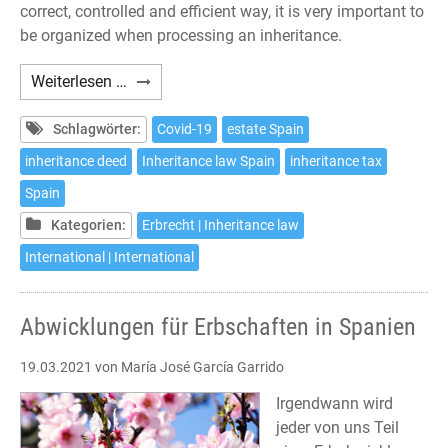
correct, controlled and efficient way, it is very important to
be organized when processing an inheritance.
Procedures
Weiterlesen …
to
inherit
Schlagwörter:
Covid-19
estate Spain
in
inheritance deed
Inheritance law Spain
inheritance tax
Spain
Spain
Kategorien:
Erbrecht | Inheritance law
International | International
Abwicklungen für Erbschaften in Spanien
19.03.2021
von María José García Garrido
Irgendwann wird
jeder von uns Teil