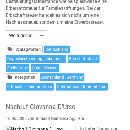
Besteuerungstatbestände wie beispielsweise eine
Erbersatzsteuer für Familienstiftungen. Bei der
Erbschaftsteuer handelt es sich nicht um eine
Nachlasssteuer, sondern um eine Erwerbssteuer.
Deutsche
Weiterlesen …
Erbschaftsteuer
Schlagwörter:
Deutschland
Doppelbesteuerungsabkommen
Erbschaftsteuer
Freibeträge
Steuerklassen
Kategorien:
Deutschland | Germany
Erbrecht | Inheritance law
International | International
Nachruf Giovanna D'Urso
16.06.2023
von Tomás Salamanca Aguilera
In tiefer Trauer und