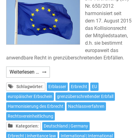
Nr. 650/2012
harmonisiert seit
dem 17. August 2015
das Kollisionsrecht
der Mitgliedstaaten,
d.h. sie bestimmt
europaweit das
anwendbare Recht in grenzüberschreitenden Erbfällen.
Gerichtsstandsvereinbarung
Weiterlesen …
nach
Artikel
Schlagwörter:
Erblasser
Erbrecht
EU
5
europäischer Erbschein
grenzüberschreitender Erbfall
EUErbVO
Harmonisierung des Erbrecht
Nachlassverfahren
Rechtsvereinheitlichung
Kategorien:
Deutschland | Germany
Erbrecht | Inheritance law
International | International