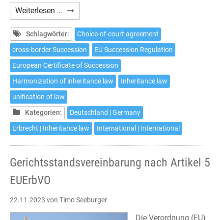
Choice
Weiterlesen …
of
court
Schlagwörter:
Choice-of-court agreement
agreement
cross-border Succession
EU Succession Regulation
pursuant
European Certificate of Succession
to
Article
Harmonization of inheritance law
Inheritance law
5
unification of law
EU
Kategorien:
Deutschland | Germany
Succession
Regulation
Erbrecht | Inheritance law
International | International
Gerichtsstandsvereinbarung nach Artikel 5
EUErbVO
22.11.2023
von Timo Seeburger
Die Verordnung (EU)