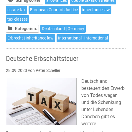
Tax
Schlagwörter:
allowances
double taxation treaties
estate tax
European Court of Justice
inheritance law
tax classes
Kategorien:
Deutschland | Germany
Erbrecht | Inheritance law
International | International
Deutsche Erbschaftsteuer
28.09.2023
von Peter Scheller
Deutschland
besteuert den Erwerb
von Todes wegen
und die Schenkung
unter Lebenden.
Daneben gibt es
weitere