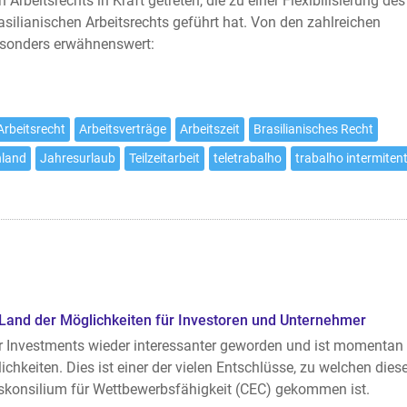
 Arbeitsrechts in Kraft getreten, die zu einer Flexibilisierung des
silianischen Arbeitsrechts geführt hat. Von den zahlreichen
esonders erwähnenswert:
Arbeitsrecht
Arbeitsverträge
Arbeitszeit
Brasilianisches Recht
hland
Jahresurlaub
Teilzeitarbeit
teletrabalho
trabalho intermiten
 Land der Möglichkeiten für Investoren und Unternehmer
ür Investments wieder interessanter geworden und ist momentan
chkeiten. Dies ist einer der vielen Entschlüsse, zu welchen dies
konsilium für Wettbewerbsfähigkeit (CEC) gekommen ist.