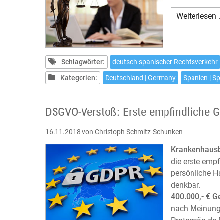
Weiterlesen 
Schlagwörter:
deutsch-spanischer Rechtsverkehr
Kategorien:
Deutschland | Germany
Spanien | S
DSGVO-Verstoß: Erste empfindliche 
16.11.2018
von Christoph Schmitz-Schunken
Krankenhausb
die erste emp
persönliche H
denkbar.
400.000,- € 
nach Meinung