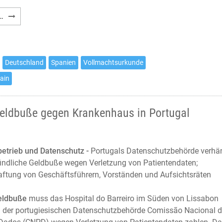
Empfehlung
…
zur
Vollmachtsurkunde
im
deutsch-
Deutschland
Spanien
Vollmachtsurkunde
spanischen
pain
Rechtsverkehr
Geldbuße gegen Krankenhaus in Portugal
etrieb und Datenschutz -
Portugals Datenschutzbehörde verhä
findliche Geldbuße wegen Verletzung von Patientendaten;
aftung von Geschäftsführern, Vorständen und Aufsichtsräten
Geldbuße
muss das Hospital do Barreiro im Süden von Lissabon
 der portugiesischen Datenschutzbehörde Comissão Nacional 