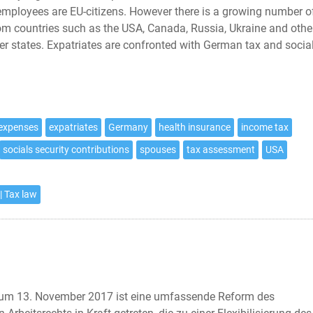
employees are EU-citizens. However there is a growing number o
rom countries such as the USA, Canada, Russia, Ukraine and othe
 states. Expatriates are confronted with German tax and socia
 expenses
expatriates
Germany
health insurance
income tax
socials security contributions
spouses
tax assessment
USA
| Tax law
zum 13. November 2017 ist eine umfassende Reform des