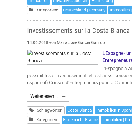
Immobilien
Privatinvestitionen
Vermietung
Kategorien:
Deutschland | Germany
Immobilien |
Investissements sur la Costa Blanca
14.06.2018
von María José García Garrido
L’Espagne- un
Entrepreneur
L’Espagne a a
possibilités d’investissement, et est aussi consid
espagnol) Conseil d’Entrepreneurs pour la Compétit
Investissements
Weiterlesen …
sur
la
Schlagwörter:
Costa Blanca
Immobilien in Span
Costa
Kategorien:
Frankreich | France
Immobilien | Pro
Blanca