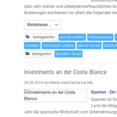
brasilianischen
dato sehr starren und arbeitnehmerfreundlichen bra
Änderungen erscheinen vor allem die folgenden b
Arbeitsrechtsreform
Weiterlesen …
in
Brasilien
Schlagwörter:
acordo coletivo
Arbeitspausen
Brasilien
convenção coletiva
danos morais
Deutsc
Kategorien:
Brasilien | Brazil
Investments an der Costa Blanca
28.06.2018
von María José García Garrido
Spanien - Ein
Spanien ist f
Land der Mögli
Jahr die spanische Wirtschaft vom Unternehmungs