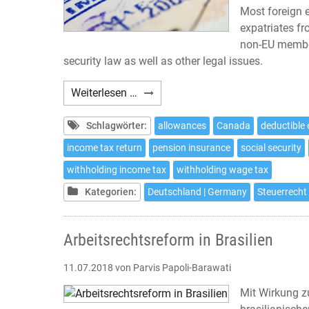
Most foreign 
expatriates f
non-EU member
security law as well as other legal issues.
Expatriates:
Weiterlesen …
10
tax
Schlagwörter:
allowances
Canada
deductible
issues
income tax return
pension insurance
social security
to
withholding income tax
withholding wage tax
be
considered
Kategorien:
Deutschland | Germany
Steuerrecht 
if
working
Arbeitsrechtsreform in Brasilien
in
Germany
11.07.2018
von Parvis Papoli-Barawati
Mit Wirkung 