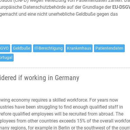
Dados (CNPD) wegen Verletzung von Patientendaten zahlen. D
 europäische Datenschutzbehörde auf der Grundlage der
EU-DSG
 gemacht und eine nicht unerhebliche Geldbuße gegen das
SGVO
Geldbuße
IT-Berechtigung
Krankenhaus
Patientendaten
ortugal
sidered if working in Germany
wing economy requires a skilled workforce. For years now
stries have been struggling to find enough qualified staff in
efore qualified employees will be recruited from abroad. The
loyees from other countries exceeds 15% of the overall workfo
many regions, for example in Berlin or the southwest of the count