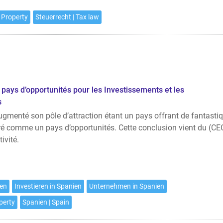
 Property
Steuerrecht | Tax law
 pays d’opportunités pour les Investissements et les
s
ugmenté son pôle d’attraction étant un pays offrant de fantasti
éré comme un pays d’opportunités. Cette conclusion vient du (CE
ivité.
ien
Investieren in Spanien
Unternehmen in Spanien
perty
Spanien | Spain