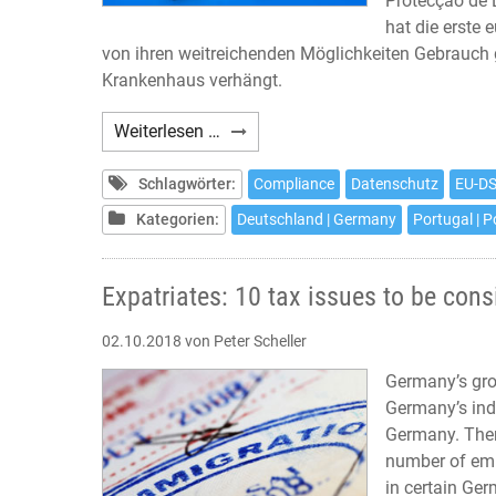
Protecção de 
hat die erste
von ihren weitreichenden Möglichkeiten Gebrauch
Krankenhaus verhängt.
DSGVO-
Weiterlesen …
Verstoß:
Erste
Schlagwörter:
Compliance
Datenschutz
EU-D
empfindliche
Kategorien:
Deutschland | Germany
Portugal | P
Geldbuße
gegen
Krankenhaus
Expatriates: 10 tax issues to be con
in
02.10.2018
von Peter Scheller
Portugal
Germany’s gro
Germany’s indu
Germany. Ther
number of emp
in certain Ger