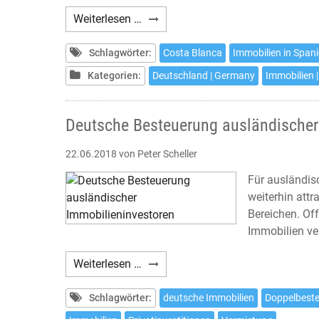
Investments
Weiterlesen …
an
der
Schlagwörter:
Costa Blanca
Immobilien in Span
Costa
Kategorien:
Deutschland | Germany
Immobilien |
Blanca
Deutsche Besteuerung ausländischer
22.06.2018
von Peter Scheller
Für ausländisc
weiterhin attr
Bereichen. Of
Immobilien ve
Deutsche
Weiterlesen …
Besteuerung
ausländischer
Schlagwörter:
deutsche Immobilien
Doppelbes
Immobilieninvestoren