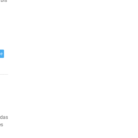
 bis
te
 das
es