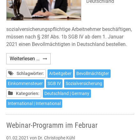
Deutschland
sozialversicherungspflichtige Arbeitnehmer beschäftigen,
müssen nach § 28f Abs. 1b SGB IV ab dem 1. Januar
2021 einen Bevollmächtigten in Deutschland bestellen.
Deutsche
Weiterlesen …
Sozialversicherung:
Bevollmächtigter
Schlagwörter:
Arbeitgeber
Bevollmächtigter
in
Einkommensteuer
SGB IV
Sozialversicherung
Deutschland
Kategorien:
Deutschland | Germany
International | International
Webinar-Programm im Februar
01.02.2021
von Dr. Christophe Kühl