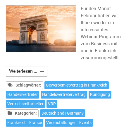
Für den Monat
Februar haben wir
Ihnen wieder ein
interessantes
Webinar-Programm
zum Business mit
und in Frankreich
zusammengestellt.
Webinar-
Weiterlesen …
Programm
im
Schlagwörter:
Gewerbemietvertrag in Frankreich
Februar
Handelsvertreter
Handelsvertretervertrag
Kündigung
Vertriebsmitarbeiter
VRP
Kategorien:
Deutschland | Germany
Frankreich | France
Veranstaltungen | Events