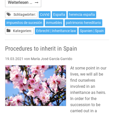
Trámites
Weiterlesen …
para
heredar
Schlagwörter:
CoVid
España
herencia españa
en
impuestos de sucesión
inmuebles
patrimonio hereditario
España
Kategorien:
Erbrecht | Inheritance law
Spanien | Spain
Procedures to inherit in Spain
19.03.2021
von María José García Garrido
At some point in our
lives, we will all be
find ourselves
involved in an
inheritance as heirs.
In order for the
succession to be
carried out in a