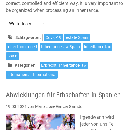
correct, controlled and efficient way, it is very important to
be organized when processing an inheritance.
Procedures
Weiterlesen …
to
inherit
Schlagwörter:
Covid-19
estate Spain
in
inheritance deed
Inheritance law Spain
inheritance tax
Spain
Spain
Kategorien:
Erbrecht | Inheritance law
International | International
Abwicklungen für Erbschaften in Spanien
19.03.2021
von María José García Garrido
Irgendwann wird
jeder von uns Teil