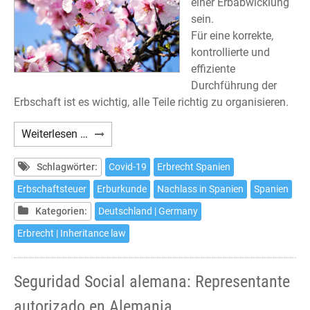
einer Erbabwicklung
sein.
Für eine korrekte,
kontrollierte und
effiziente
Durchführung der
Erbschaft ist es wichtig, alle Teile richtig zu organisieren.
Abwicklungen
Weiterlesen …
für
Erbschaften
Schlagwörter:
Covid-19
Erbrecht Spanien
in
Erbschaftsteuer
Erburkunde
Nachlass in Spanien
Spanien
Spanien
Kategorien:
Deutschland | Germany
Erbrecht | Inheritance law
Seguridad Social alemana: Representante
autorizado en Alemania