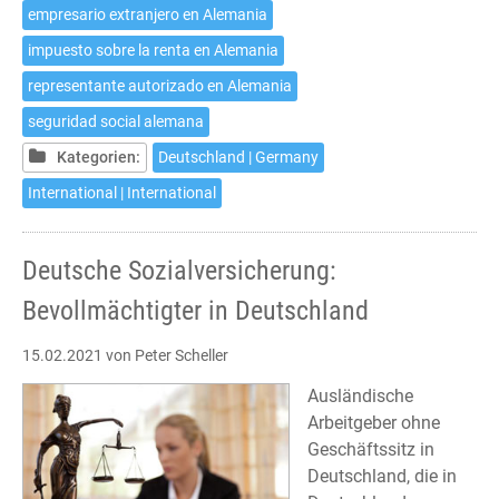
Representante
empresario extranjero en Alemania
autorizado
impuesto sobre la renta en Alemania
en
Alemania
representante autorizado en Alemania
seguridad social alemana
Kategorien:
Deutschland | Germany
International | International
Deutsche Sozialversicherung:
Bevollmächtigter in Deutschland
15.02.2021
von Peter Scheller
Ausländische
Arbeitgeber ohne
Geschäftssitz in
Deutschland, die in