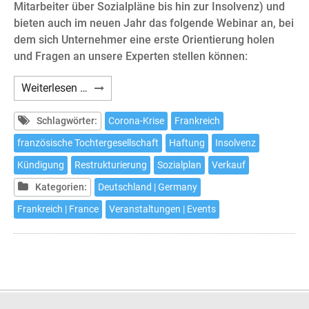
Mitarbeiter über Sozialpläne bis hin zur Insolvenz) und
bieten auch im neuen Jahr das folgende Webinar an, bei
dem sich Unternehmer eine erste Orientierung holen
und Fragen an unsere Experten stellen können:
Webinar:
Weiterlesen …
Die
französische
Schlagwörter:
Corona-Krise
Frankreich
Tochtergesellschaft
französische Tochtergesellschaft
Haftung
Insolvenz
in
Kündigung
Restrukturierung
Sozialplan
Verkauf
der
Krise
Kategorien:
Deutschland | Germany
Frankreich | France
Veranstaltungen | Events