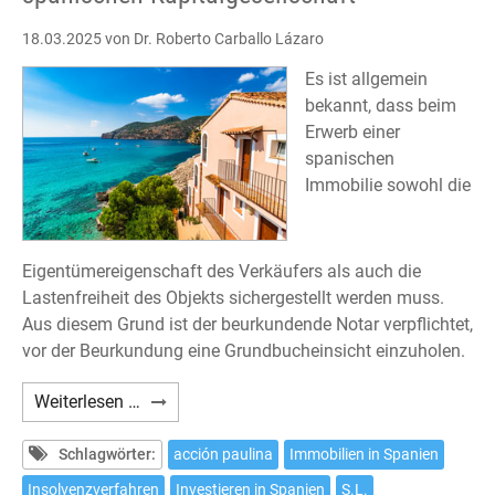
18.03.2025
von Dr. Roberto Carballo Lázaro
Es ist allgemein
bekannt, dass beim
Erwerb einer
spanischen
Immobilie sowohl die
Eigentümereigenschaft des Verkäufers als auch die
Lastenfreiheit des Objekts sichergestellt werden muss.
Aus diesem Grund ist der beurkundende Notar verpflichtet,
vor der Beurkundung eine Grundbucheinsicht einzuholen.
Erwerb
Weiterlesen …
einer
Immobilie
Schlagwörter:
acción paulina
Immobilien in Spanien
von
Insolvenzverfahren
Investieren in Spanien
S.L.