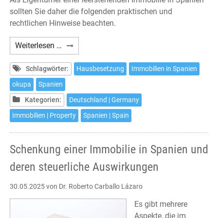
sollten Sie daher die folgenden praktischen und
rechtlichen Hinweise beachten.
Haus-
Weiterlesen …
und
Wohnungsbesetzungen
Schlagwörter:
Hausbesetzung
Immobilien in Spanien
in
okupa
Spanien
Spanien
Kategorien:
Deutschland | Germany
–
Was
Immobilien | Property
Spanien | Spain
tun?
Schenkung einer Immobilie in Spanien und
deren steuerliche Auswirkungen
30.05.2025
von Dr. Roberto Carballo Lázaro
Es gibt mehrere
Aspekte, die im