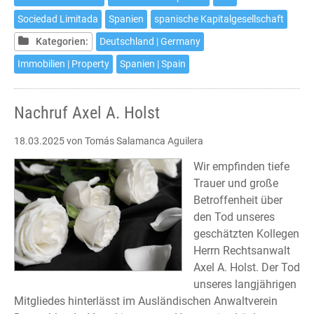
einer
Sociedad Limitada
Spanien
spanische Kapitalgesellschaft
spanischen
Kapitalgesellschaft
Kategorien:
Deutschland | Germany
Immobilien | Property
Spanien | Spain
Nachruf Axel A. Holst
18.03.2025
von Tomás Salamanca Aguilera
Wir empfinden tiefe
Trauer und große
Betroffenheit über
den Tod unseres
geschätzten Kollegen
Herrn Rechtsanwalt
Axel A. Holst. Der Tod
unseres langjährigen
Mitgliedes hinterlässt im Ausländischen Anwaltverein