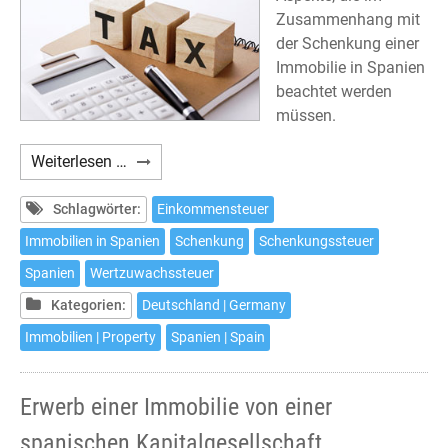
Zusammenhang mit
der Schenkung einer
Immobilie in Spanien
beachtet werden
müssen.
Schenkung
Weiterlesen …
einer
Immobilie
Schlagwörter:
Einkommensteuer
in
Immobilien in Spanien
Schenkung
Schenkungssteuer
Spanien
Spanien
Wertzuwachssteuer
und
deren
Kategorien:
Deutschland | Germany
steuerliche
Immobilien | Property
Spanien | Spain
Auswirkungen
Erwerb einer Immobilie von einer
spanischen Kapitalgesellschaft