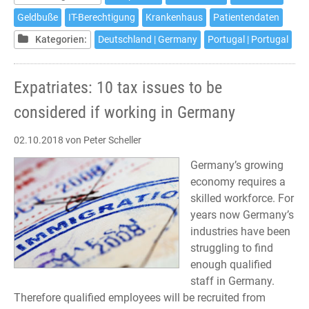
empfindliche
Geldbuße
IT-Berechtigung
Krankenhaus
Patientendaten
Geldbuße
Kategorien:
Deutschland | Germany
Portugal | Portugal
gegen
Krankenhaus
in
Expatriates: 10 tax issues to be
Portugal
considered if working in Germany
02.10.2018
von Peter Scheller
Germany’s growing
economy requires a
skilled workforce. For
years now Germany’s
industries have been
struggling to find
enough qualified
staff in Germany.
Therefore qualified employees will be recruited from