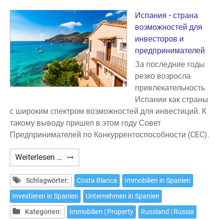
Испания - страна
возможностей для
инвесторов и
предпринимателей
За последние годы
резко возросла
привлекательность
Испании как страны
с широким спектром возможностей для инвестиций. К
такому выводу пришел в этом году Совет
Предпринимателей по Конкуррентоспособности (CEC).
ИНВЕСТИЦИИ
Weiterlesen …
НА
КОСТА
Schlagwörter:
Costa Blanca
Immobilien in Spanien
БЛАНКЕ
Investieren in Spanien
Unternehmen in Spanien
Kategorien:
Immobilien | Property
Russland | Russia