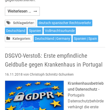
Empfehlung
Weiterlesen …
zur
Vollmachtsurkunde
Schlagwörter:
deutsch-spanischer Rechtsverkehr
im
Deutschland
Spanien
Vollmachtsurkunde
deutsch-
Kategorien:
Deutschland | Germany
Spanien | Spain
spanischen
Rechtsverkehr
DSGVO-Verstoß: Erste empfindliche
Geldbuße gegen Krankenhaus in Portugal
16.11.2018
von Christoph Schmitz-Schunken
Krankenhausbetrieb
und Datenschutz -
Portugals
Datenschutzbehörde
verhängt die erste