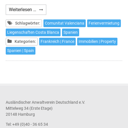
Avez-
Weiterlesen …
vous
prévu
Schlagwörter:
Comunitat Valenciana
Ferienvermietung
de
Liegenschaften Costa Blanca
Spanien
louer
Kategorien:
Frankreich | France
Immobilien | Property
à
des
Spanien | Spain
fins
touristiques
un
ou
plusieurs
de
vos
Ausländischer Anwaltverein Deutschland e.V.
biens
Mittelweg 34 (Erste Etage)
immeubles
20148 Hamburg
sur
Tel: +49 (0)40 - 36 65 34
la