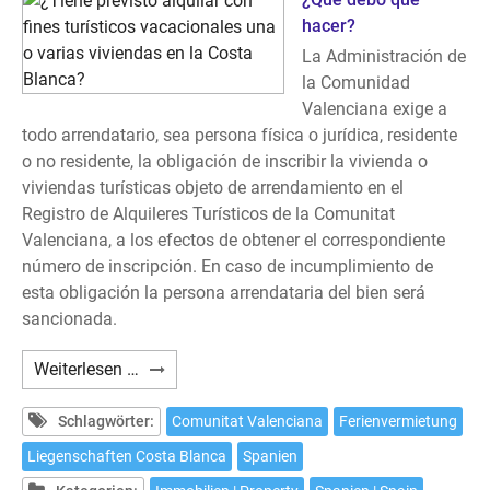
vacation
hacer?
purposes?
La Administración de
la Comunidad
Valenciana exige a
todo arrendatario, sea persona física o jurídica, residente
o no residente, la obligación de inscribir la vivienda o
viviendas turísticas objeto de arrendamiento en el
Registro de Alquileres Turísticos de la Comunitat
Valenciana, a los efectos de obtener el correspondiente
número de inscripción. En caso de incumplimiento de
esta obligación la persona arrendataria del bien será
sancionada.
¿Tiene
Weiterlesen …
previsto
alquilar
Schlagwörter:
Comunitat Valenciana
Ferienvermietung
con
Liegenschaften Costa Blanca
Spanien
fines