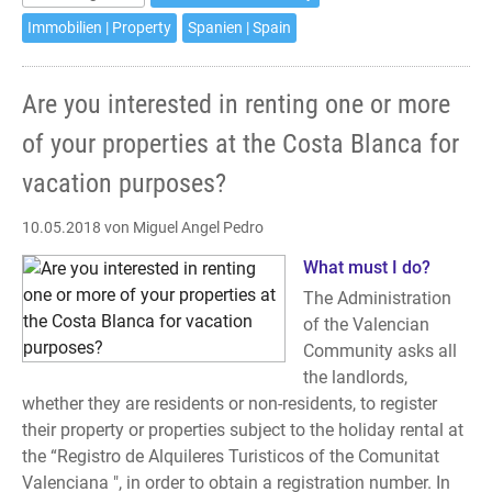
oder
eine
Immobilien | Property
Spanien | Spain
Ihrer
Liegenschaften
Are you interested in renting one or more
an
der
of your properties at the Costa Blanca for
Costa
vacation purposes?
Blanca
zur
10.05.2018
von Miguel Angel Pedro
Ferienvermietung
anzubieten?
What must I do?
The Administration
of the Valencian
Community asks all
the landlords,
whether they are residents or non-residents, to register
their property or properties subject to the holiday rental at
the “Registro de Alquileres Turisticos of the Comunitat
Valenciana ", in order to obtain a registration number. In