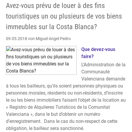
Avez-vous prévu de louer à des fins
Бланке
и
touristiques un ou plusieurs de vos biens
планируете
immeubles sur la Costa Blanca?
сдавать
их
09.05.2018
von Miguel Angel Pedro
в
краткосрочную
Que devez-vous
аренду
faire?
туристам
L’Administration de la
и
Communauté
отдыхающим?
Valenciana demande
à tous les bailleurs, qu’ils soient personnes physiques ou
personnes morales, résidents ou non-résidents, d’inscrire
le ou les biens immobiliers faisant l’objet de la location au
« Registro de Alquileres Turisticos de la Comunitat
Valenciana », dans le but d’obtenir un numéro
d’enregistrement. Dans le cas du non-respect de cette
obligation, le bailleur sera sanctionné.