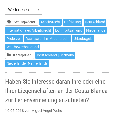
Einige
Weiterlesen …
Besonderheiten
des
Schlagwörter:
Arbeitsrecht
Befristung
Deutschland
Arbeitsrechts
Internationales Arbeitsrecht
Lohnfortzahlung
Niederlande
in
Probezeit
Rechtswahl im Arbeitsrecht
Urlaubsgeld
den
Niederlanden
Wettbewerbsklausel
Kategorien:
Deutschland | Germany
Niederlande | Netherlands
Haben Sie Interesse daran Ihre oder eine
Ihrer Liegenschaften an der Costa Blanca
zur Ferienvermietung anzubieten?
10.05.2018
von Miguel Angel Pedro