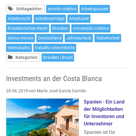
in
Brasilien
Schlagwörter:
acordo coletivo
Arbeitspausen
Arbeitsrecht
Arbeitsverträge
Arbeitszeit
Brasilianisches Recht
Brasilien
convenção coletiva
danos morais
Deutschland
Jahresurlaub
Teilzeitarbeit
teletrabalho
trabalho intermitente
Kategorien:
Brasilien | Brazil
Investments an der Costa Blanca
28.06.2018
von María José García Garrido
Spanien - Ein Land
der Möglichkeiten
für Investoren und
Unternehmer
Spanien ist für