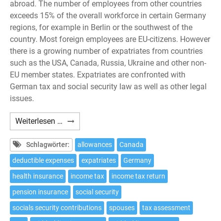
abroad. The number of employees from other countries
exceeds 15% of the overall workforce in certain Germany
regions, for example in Berlin or the southwest of the
country. Most foreign employees are EU-citizens. However
there is a growing number of expatriates from countries
such as the USA, Canada, Russia, Ukraine and other non-
EU member states. Expatriates are confronted with
German tax and social security law as well as other legal
issues.
Expatriates:
Weiterlesen …
10
tax
Schlagwörter:
allowances
Canada
issues
deductible expenses
expatriates
Germany
to
health insurance
income tax
income tax return
be
considered
pension insurance
social security
if
socials security contributions
spouses
tax assessment
working