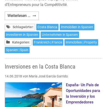
d’Entrepreneurs pour la Compétitivité.
Investissements
Weiterlesen …
sur
la
Schlagwörter:
Costa Blanca
Immobilien in Spanien
Costa
Investieren in Spanien
Unternehmen in Spanien
Blanca
Kategorien:
Frankreich | France
Immobilien | Property
Spanien | Spain
Inversiones en la Costa Blanca
14.06.2018
von María José García Garrido
España- Un País de
Oportunidades para
la Inversión y los
Emprendedores