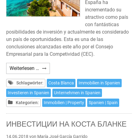
España ha
incrementado su
atractivo como país
con fantásticas
posibilidades de inversión y actualmente es considerado
un país de oportunidades. Esta es una de las
conclusiones alcanzadas este año por el Consejo
Empresarial para la Competividad (CEC).
Inversiones
Weiterlesen …
en
la
Schlagwörter:
Costa Blanca
Immobilien in Spanien
Costa
Investieren in Spanien
Unternehmen in Spanien
Blanca
Kategorien:
Immobilien | Property
Spanien | Spain
ИНВЕСТИЦИИ НА КОСТА БЛАНКЕ
14.06.2018
von María José García Garrido