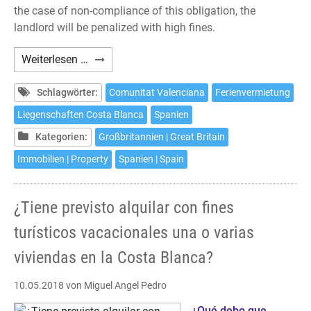
the case of non-compliance of this obligation, the
landlord will be penalized with high fines.
Are
Weiterlesen …
you
interested
Schlagwörter:
Comunitat Valenciana
Ferienvermietung
in
Liegenschaften Costa Blanca
Spanien
renting
Kategorien:
Großbritannien | Great Britain
one
or
Immobilien | Property
Spanien | Spain
more
of
¿Tiene previsto alquilar con fines
your
properties
turísticos vacacionales una o varias
at
viviendas en la Costa Blanca?
the
Costa
10.05.2018
von Miguel Angel Pedro
Blanca
for
¿Qué debo que