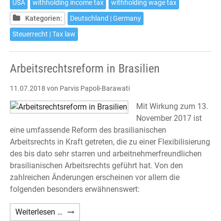
USA
withholding income tax
withholding wage tax
in
Germany
Kategorien:
Deutschland | Germany
Steuerrecht | Tax law
Arbeitsrechtsreform in Brasilien
11.07.2018
von Parvis Papoli-Barawati
Mit Wirkung zum 13.
November 2017 ist
eine umfassende Reform des brasilianischen
Arbeitsrechts in Kraft getreten, die zu einer Flexibilisierung
des bis dato sehr starren und arbeitnehmerfreundlichen
brasilianischen Arbeitsrechts geführt hat. Von den
zahlreichen Änderungen erscheinen vor allem die
folgenden besonders erwähnenswert:
Arbeitsrechtsreform
Weiterlesen …