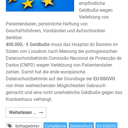
empfindliche
Geldbuße wegen
Verletzung von
Patientendaten; persönliche Haftung von
Geschäftsführern, Vorständen und Aufsichtsräten
denkbar.
400.000,- € Geldbuße
muss das Hospital do Barreiro im
Süden von Lissabon nach Meinung der portugiesischen
Datenschutzbehörde Comissão Nacional de Protecção de
Dados (CNPD) wegen Verletzung von Patientendaten
zahlen. Damit hat die erste europäische
Datenschutzbehörde auf der Grundlage der
EU-DSGVO
von ihren weitreichenden Möglichkeiten Gebrauch
gemacht und eine nicht unerhebliche Geldbuße gegen das
Krankenhaus verhängt.
DSGVO-
Weiterlesen …
Verstoß:
Erste
Schlagwörter:
Compliance
Datenschutz
EU-DSGVO