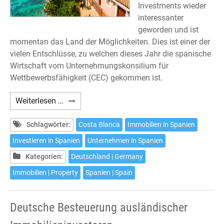
Investments wieder
interessanter
geworden und ist
momentan das Land der Möglichkeiten. Dies ist einer der
vielen Entschlüsse, zu welchen dieses Jahr die spanische
Wirtschaft vom Unternehmungskonsilium für
Wettbewerbsfähigkeit (CEC) gekommen ist.
Investments
Weiterlesen …
an
der
Schlagwörter:
Costa Blanca
Immobilien in Spanien
Costa
Investieren in Spanien
Unternehmen in Spanien
Blanca
Kategorien:
Deutschland | Germany
Immobilien | Property
Spanien | Spain
Deutsche Besteuerung ausländischer