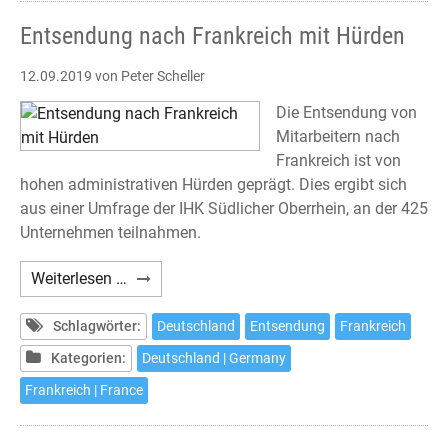
Entsendung nach Frankreich mit Hürden
12.09.2019
von Peter Scheller
Die Entsendung von
Mitarbeitern nach
Frankreich ist von
hohen administrativen Hürden geprägt. Dies ergibt sich
aus einer Umfrage der IHK Südlicher Oberrhein, an der 425
Unternehmen teilnahmen.
Entsendung
Weiterlesen …
nach
Frankreich
Schlagwörter:
Deutschland
Entsendung
Frankreich
mit
Kategorien:
Deutschland | Germany
Hürden
Frankreich | France