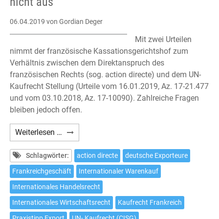
nicht aus
06.04.2019
von Gordian Deger
Mit zwei Urteilen
nimmt der französische Kassationsgerichtshof zum
Verhältnis zwischen dem Direktanspruch des
französischen Rechts (sog. action directe) und dem UN-
Kaufrecht Stellung (Urteile vom 16.01.2019, Az. 17-21.477
und vom 03.10.2018, Az. 17-10090). Zahlreiche Fragen
bleiben jedoch offen.
Internationaler
Weiterlesen …
Warenkauf:
UN-
Schlagwörter:
action directe
deutsche Exporteure
Kaufrecht
Frankreichgeschäft
Internationaler Warenkauf
schließt
Internationales Handelsrecht
Direktansprüche
in
Internationales Wirtschaftsrecht
Kaufrecht Frankreich
der
Praxistipp Export
UN- Kaufrecht (CISG)