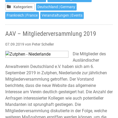
–
Kategorien:
Deutschland | Germany
ein
kostenloses
Frankreich | France
Veranstaltungen | Events
Webinar
von
AAV – Mitgliederversammlung 2019
Anne
Brion
07.09.2019
von Peter Scheller
Die Mitglieder des
Ausländischer
Anwaltverein Deutschland e.V. haben sich am 6.
September 2019 in Zutphen, Niederlande zur jährlichen
Mitgliederversammlung getroffen. Der Vorstand
berichtete, dass die neue Website das allgemeine
Interesse am Verein deutlich gesteigert hat. Die Anzahl der
Anfragen interessierter Kollegen wie auch potentieller
Mandanten ist sprunghaft gestiegen. Die
Mitgliederversammlung diskutierte in der Folge, welche
weiteren Maßnahmen ergriffen werden können, um die