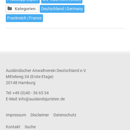
Lieferkette
Kategorien:
Deutschland | Germany
nicht
aus
Frankreich | France
Ausländischer Anwaltverein Deutschland e.V.
Mittelweg 34 (Erste Etage)
20148 Hamburg
Tel: +49 (0)40 - 36 65 34
E-Mail:
info@auslandsjuristen.de
Impressum
Disclaimer
Datenschutz
Kontakt
Suche