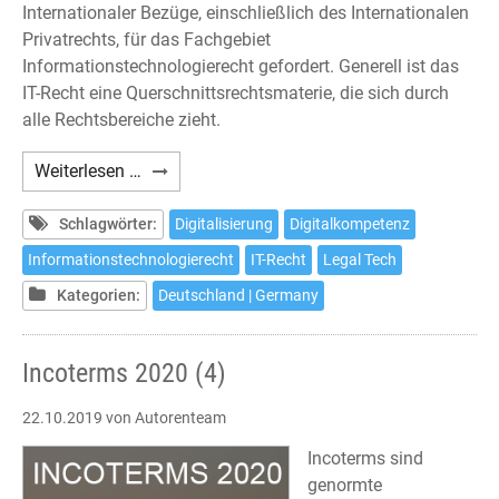
Internationaler Bezüge, einschließlich des Internationalen
Privatrechts, für das Fachgebiet
Informationstechnologierecht gefordert. Generell ist das
IT-Recht eine Querschnittsrechtsmaterie, die sich durch
alle Rechtsbereiche zieht.
IT-
Weiterlesen …
und
Datenschutzrecht
Schlagwörter:
Digitalisierung
Digitalkompetenz
Informationstechnologierecht
IT-Recht
Legal Tech
Kategorien:
Deutschland | Germany
Incoterms 2020 (4)
22.10.2019
von Autorenteam
Incoterms sind
genormte