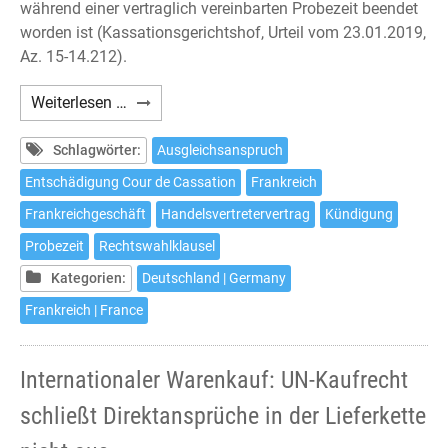
während einer vertraglich vereinbarten Probezeit beendet
worden ist (Kassationsgerichtshof, Urteil vom 23.01.2019,
Az. 15-14.212).
Handelsvertreter:
Weiterlesen …
Ausgleich
in
Schlagwörter:
Ausgleichsanspruch
Frankreich
Entschädigung Cour de Cassation
Frankreich
auch
Frankreichgeschäft
Handelsvertretervertrag
Kündigung
bei
Kündigung
Probezeit
Rechtswahlklausel
in
Kategorien:
Deutschland | Germany
Probezeit
Frankreich | France
Internationaler Warenkauf: UN-Kaufrecht
schließt Direktansprüche in der Lieferkette