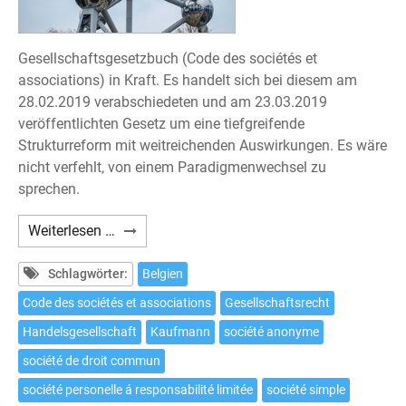
Gesellschaftsgesetzbuch (Code des sociétés et
associations) in Kraft. Es handelt sich bei diesem am
28.02.2019 verabschiedeten und am 23.03.2019
veröffentlichten Gesetz um eine tiefgreifende
Strukturreform mit weitreichenden Auswirkungen. Es wäre
nicht verfehlt, von einem Paradigmenwechsel zu
sprechen.
Grundlegende
Weiterlesen …
Reform
des
Schlagwörter:
Belgien
belgischen
Code des sociétés et associations
Gesellschaftsrecht
Gesellschaftsrechts
Handelsgesellschaft
Kaufmann
société anonyme
société de droit commun
société personelle á responsabilité limitée
société simple