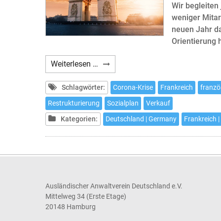
Wir begleiten
weniger Mitar
neuen Jahr da
Orientierung 
Webinar:
Weiterlesen …
Die
französische
Schlagwörter:
Corona-Krise
Frankreich
franzö
Tochtergesellschaft
Restrukturierung
Sozialplan
Verkauf
in
Kategorien:
Deutschland | Germany
Frankreich |
der
Krise
Ausländischer Anwaltverein Deutschland e.V.
Mittelweg 34 (Erste Etage)
20148 Hamburg