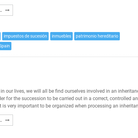
Trámites
…
para
heredar
en
impuestos de sucesión
inmuebles
patrimonio hereditario
España
 Spain
in our lives, we will all be find ourselves involved in an inheritan
der for the succession to be carried out in a correct, controlled a
 it is very important to be organized when processing an inherita
Procedures
…
to
inherit