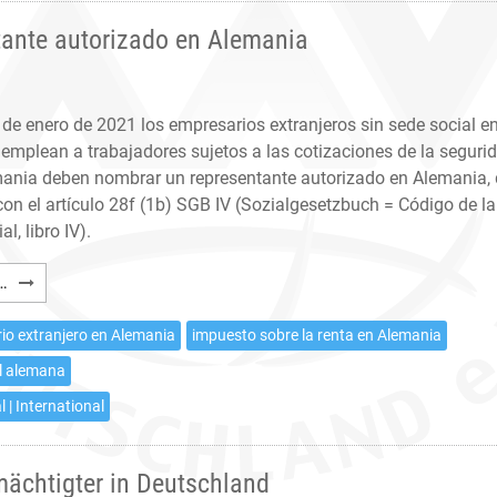
tante autorizado en Alemania
1 de enero de 2021 los empresarios extranjeros sin sede social e
emplean a trabajadores sujetos a las cotizaciones de la seguri
mania deben nombrar un representante autorizado en Alemania,
on el artículo 28f (1b) SGB IV (Sozialgesetzbuch = Código de la
l, libro IV).
Seguridad
…
Social
alemana:
io extranjero en Alemania
impuesto sobre la renta en Alemania
Representante
l alemana
autorizado
l | International
en
Alemania
mächtigter in Deutschland