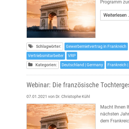
Programm zum 
Weiterlesen 
Schlagwörter:
Gewerbemietvertrag in Frankreich
Vertriebsmitarbeiter
VRP
Kategorien:
Deutschland | Germany
Frankreich |
Webinar: Die französische Tochterges
07.01.2021
von Dr. Christophe Kühl
Macht Ihnen I
nächsten Jahr
dem Frankreic