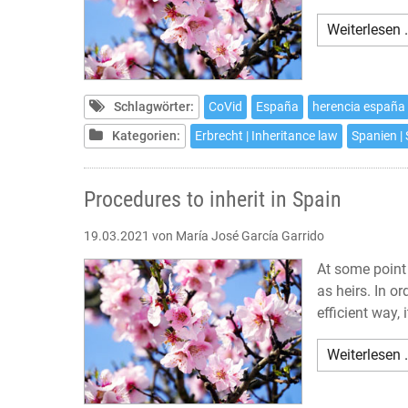
Weiterlesen 
Schlagwörter:
CoVid
España
herencia españa
Kategorien:
Erbrecht | Inheritance law
Spanien |
Procedures to inherit in Spain
19.03.2021
von María José García Garrido
At some point 
as heirs. In or
efficient way,
Weiterlesen 