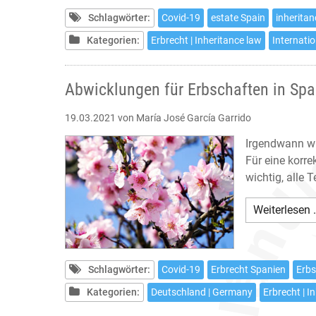
Schlagwörter:
Covid-19
estate Spain
inherita
Kategorien:
Erbrecht | Inheritance law
Internatio
Abwicklungen für Erbschaften in Spa
19.03.2021
von María José García Garrido
Irgendwann wir
Für eine korre
wichtig, alle T
Weiterlesen 
Schlagwörter:
Covid-19
Erbrecht Spanien
Erbs
Kategorien:
Deutschland | Germany
Erbrecht | I