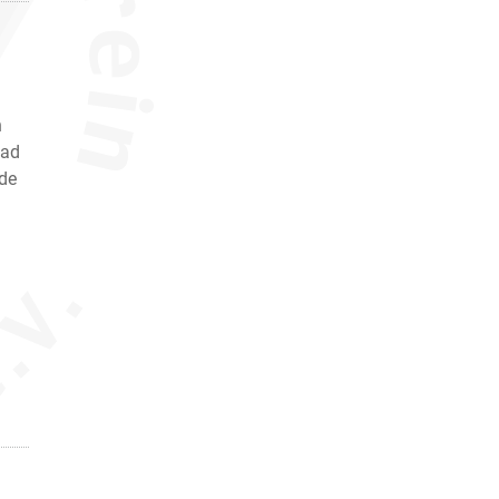
n
dad
 de