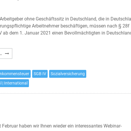
Arbeitgeber ohne Geschäftssitz in Deutschland, die in Deutschl
erungspflichtige Arbeitnehmer beschäftigen, müssen nach § 28f
V ab dem 1. Januar 2021 einen Bevollmächtigten in Deutschlan
Deutsche
…
Sozialversicherung:
Bevollmächtigter
in
inkommensteuer
SGB IV
Sozialversicherung
Deutschland
l | International
 Februar haben wir Ihnen wieder ein interessantes Webinar-