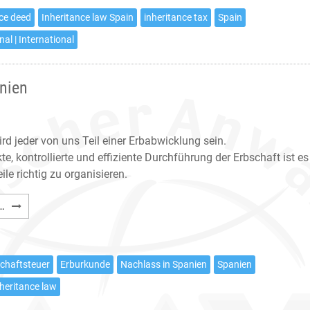
in
nce deed
Inheritance law Spain
inheritance tax
Spain
Spain
nal | International
nien
d jeder von uns Teil einer Erbabwicklung sein.
kte, kontrollierte und effiziente Durchführung der Erbschaft ist es
eile richtig zu organisieren.
Abwicklungen
…
für
Erbschaften
in
chaftsteuer
Erburkunde
Nachlass in Spanien
Spanien
Spanien
nheritance law