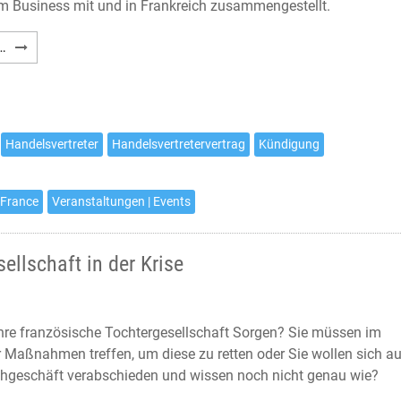
Business mit und in Frankreich zusammengestellt.
Webinar-
…
Programm
im
Februar
Handelsvertreter
Handelsvertretervertrag
Kündigung
 France
Veranstaltungen | Events
ellschaft in der Krise
hre französische Tochtergesellschaft Sorgen? Sie müssen im
 Maßnahmen treffen, um diese zu retten oder Sie wollen sich a
hgeschäft verabschieden und wissen noch nicht genau wie?