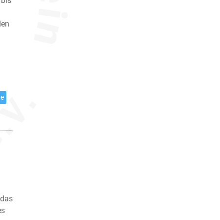
 bis
den
te
 das
es