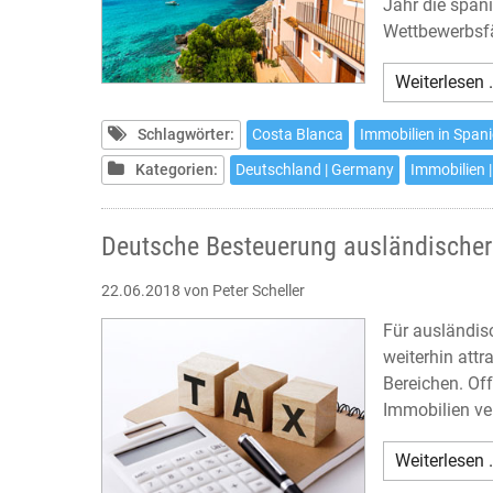
Jahr die span
Wettbewerbsfä
Weiterlesen 
Schlagwörter:
Costa Blanca
Immobilien in Span
Kategorien:
Deutschland | Germany
Immobilien |
Deutsche Besteuerung ausländischer
22.06.2018
von Peter Scheller
Für ausländisc
weiterhin attr
Bereichen. Of
Immobilien ve
Weiterlesen 