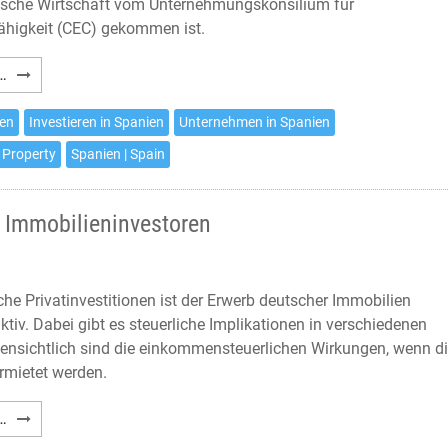
ische Wirtschaft vom Unternehmungskonsilium für
higkeit (CEC) gekommen ist.
Investments
…
an
der
ien
Investieren in Spanien
Unternehmen in Spanien
Costa
 Property
Spanien | Spain
Blanca
 Immobilieninvestoren
he Privatinvestitionen ist der Erwerb deutscher Immobilien
aktiv. Dabei gibt es steuerliche Implikationen in verschiedenen
fensichtlich sind die einkommensteuerlichen Wirkungen, wenn d
rmietet werden.
Deutsche
…
Besteuerung