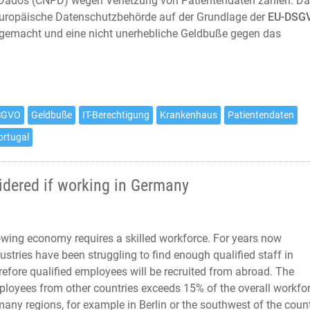
Dados (CNPD) wegen Verletzung von Patientendaten zahlen. D
 europäische Datenschutzbehörde auf der Grundlage der
EU-DSG
 gemacht und eine nicht unerhebliche Geldbuße gegen das
SGVO
Geldbuße
IT-Berechtigung
Krankenhaus
Patientendaten
ortugal
sidered if working in Germany
wing economy requires a skilled workforce. For years now
stries have been struggling to find enough qualified staff in
efore qualified employees will be recruited from abroad. The
loyees from other countries exceeds 15% of the overall workfo
many regions, for example in Berlin or the southwest of the count