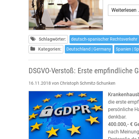
Weiterlesen 
Schlagwörter:
deutsch-spanischer Rechtsverkehr
Kategorien:
Deutschland | Germany
Spanien | S
DSGVO-Verstoß: Erste empfindliche 
16.11.2018
von Christoph Schmitz-Schunken
Krankenhausb
die erste emp
persönliche H
denkbar.
400.000,- € 
nach Meinung