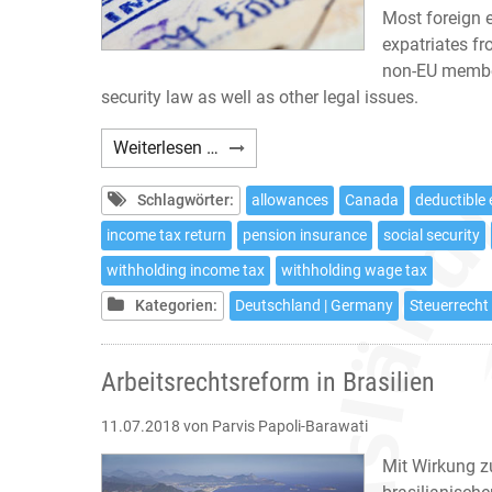
Most foreign 
expatriates f
non-EU member
security law as well as other legal issues.
Expatriates:
Weiterlesen …
10
tax
Schlagwörter:
allowances
Canada
deductible
issues
income tax return
pension insurance
social security
to
withholding income tax
withholding wage tax
be
considered
Kategorien:
Deutschland | Germany
Steuerrecht 
if
working
Arbeitsrechtsreform in Brasilien
in
Germany
11.07.2018
von Parvis Papoli-Barawati
Mit Wirkung 