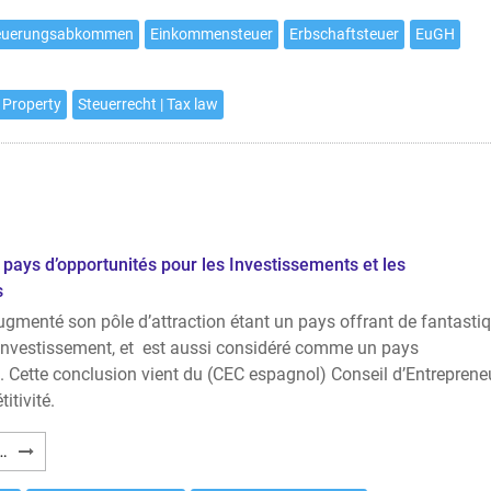
ausländischer
teuerungsabkommen
Einkommensteuer
Erbschaftsteuer
EuGH
Immobilieninvestoren
 Property
Steuerrecht | Tax law
 pays d’opportunités pour les Investissements et les
s
ugmenté son pôle d’attraction étant un pays offrant de fantasti
d’investissement, et est aussi considéré comme un pays
. Cette conclusion vient du (CEC espagnol) Conseil d’Entreprene
itivité.
Investissements
…
sur