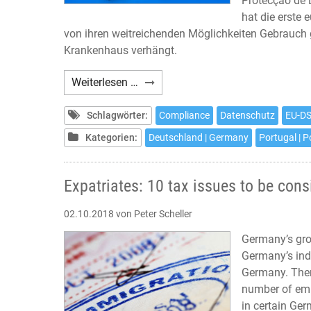
Protecção de 
hat die erste
von ihren weitreichenden Möglichkeiten Gebrauch
Krankenhaus verhängt.
DSGVO-
Weiterlesen …
Verstoß:
Erste
Schlagwörter:
Compliance
Datenschutz
EU-D
empfindliche
Kategorien:
Deutschland | Germany
Portugal | P
Geldbuße
gegen
Krankenhaus
Expatriates: 10 tax issues to be con
in
02.10.2018
von Peter Scheller
Portugal
Germany’s gro
Germany’s indu
Germany. Ther
number of emp
in certain Ger