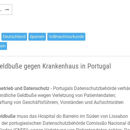
Empfehlung
…
zur
Vollmachtsurkunde
im
deutsch-
Deutschland
Spanien
Vollmachtsurkunde
spanischen
pain
Rechtsverkehr
Geldbuße gegen Krankenhaus in Portugal
etrieb und Datenschutz -
Portugals Datenschutzbehörde verhä
findliche Geldbuße wegen Verletzung von Patientendaten;
aftung von Geschäftsführern, Vorständen und Aufsichtsräten
Geldbuße
muss das Hospital do Barreiro im Süden von Lissabon
 der portugiesischen Datenschutzbehörde Comissão Nacional 