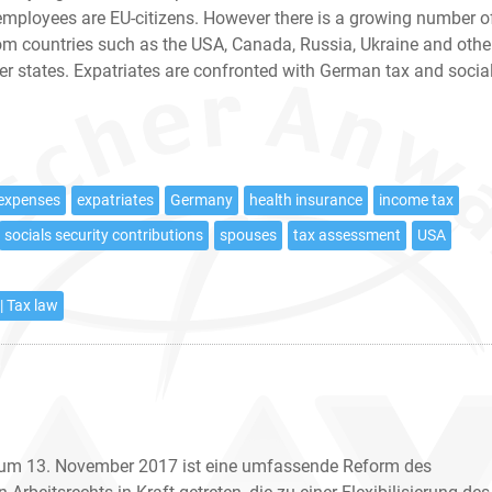
employees are EU-citizens. However there is a growing number o
rom countries such as the USA, Canada, Russia, Ukraine and othe
 states. Expatriates are confronted with German tax and socia
 expenses
expatriates
Germany
health insurance
income tax
socials security contributions
spouses
tax assessment
USA
| Tax law
zum 13. November 2017 ist eine umfassende Reform des