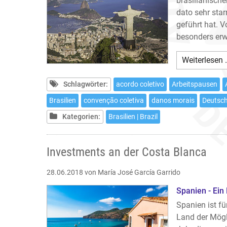
brasilianischen
dato sehr star
geführt hat. 
besonders er
Weiterlesen 
Schlagwörter:
acordo coletivo
Arbeitspausen
Brasilien
convenção coletiva
danos morais
Deutsc
Kategorien:
Brasilien | Brazil
Investments an der Costa Blanca
28.06.2018
von María José García Garrido
Spanien - Ein
Spanien ist f
Land der Mögli