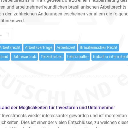
 Arbeitsrechts in Kraft getreten, die zu einer Flexibilisierung des
ren und arbeitnehmerfreundlichen brasilianischen Arbeitsrechts
Von den zahlreichen Änderungen erscheinen vor allem die folgen
wähnenswert:
Arbeitsrechtsreform
…
in
Brasilien
Arbeitsrecht
Arbeitsverträge
Arbeitszeit
Brasilianisches Recht
hland
Jahresurlaub
Teilzeitarbeit
teletrabalho
trabalho intermiten
 Land der Möglichkeiten für Investoren und Unternehmer
ür Investments wieder interessanter geworden und ist momentan
chkeiten. Dies ist einer der vielen Entschlüsse, zu welchen dies