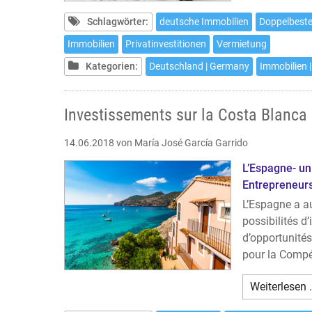
Schlagwörter:
deutsche Immobilien
Doppelbes
Immobilien
Privatinvestitionen
Vermietung
Kategorien:
Deutschland | Germany
Immobilien |
Investissements sur la Costa Blanca
14.06.2018
von María José García Garrido
L’Espagne- un
Entrepreneur
L’Espagne a a
possibilités 
d’opportunités
pour la Compét
Weiterlesen 