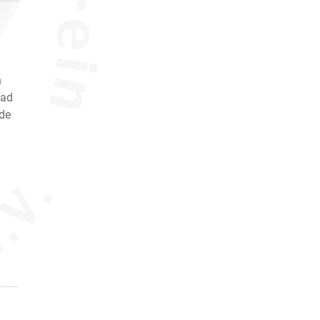
n
dad
 de