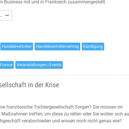
Business mit und in Frankreich zusammengestellt.
Webinar-
…
Programm
im
Februar
Handelsvertreter
Handelsvertretervertrag
Kündigung
 France
Veranstaltungen | Events
ellschaft in der Krise
hre französische Tochtergesellschaft Sorgen? Sie müssen im
 Maßnahmen treffen, um diese zu retten oder Sie wollen sich a
hgeschäft verabschieden und wissen noch nicht genau wie?