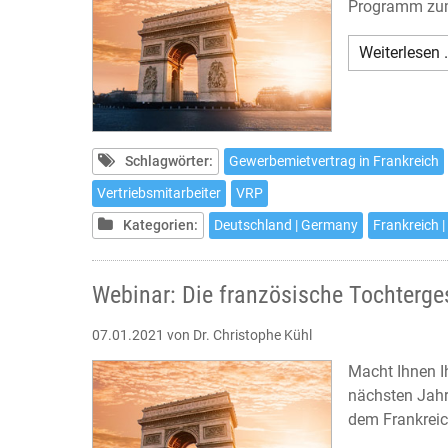
Programm zum 
Weiterlesen 
Schlagwörter:
Gewerbemietvertrag in Frankreich
Vertriebsmitarbeiter
VRP
Kategorien:
Deutschland | Germany
Frankreich |
Webinar: Die französische Tochterges
07.01.2021
von Dr. Christophe Kühl
Macht Ihnen I
nächsten Jahr
dem Frankreic