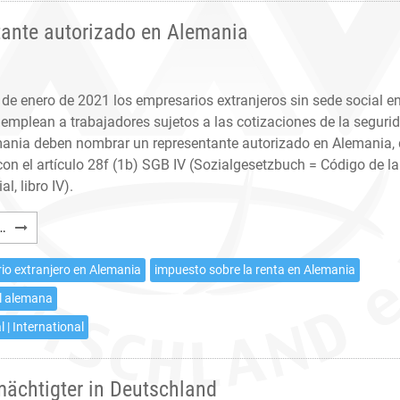
tante autorizado en Alemania
1 de enero de 2021 los empresarios extranjeros sin sede social e
emplean a trabajadores sujetos a las cotizaciones de la seguri
mania deben nombrar un representante autorizado en Alemania,
on el artículo 28f (1b) SGB IV (Sozialgesetzbuch = Código de la
l, libro IV).
Seguridad
…
Social
alemana:
io extranjero en Alemania
impuesto sobre la renta en Alemania
Representante
l alemana
autorizado
l | International
en
Alemania
mächtigter in Deutschland