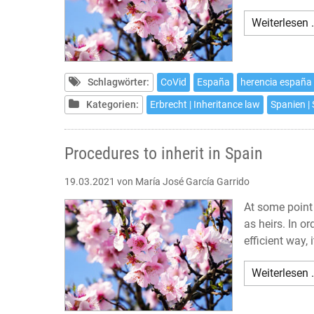
Weiterlesen 
Schlagwörter:
CoVid
España
herencia españa
Kategorien:
Erbrecht | Inheritance law
Spanien |
Procedures to inherit in Spain
19.03.2021
von María José García Garrido
At some point 
as heirs. In or
efficient way,
Weiterlesen 