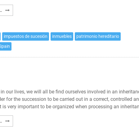
Trámites
…
para
heredar
en
impuestos de sucesión
inmuebles
patrimonio hereditario
España
 Spain
in our lives, we will all be find ourselves involved in an inheritan
der for the succession to be carried out in a correct, controlled a
 it is very important to be organized when processing an inherita
Procedures
…
to
inherit