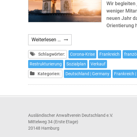
Wir begleiten
weniger Mitar
neuen Jahr da
Orientierung 
Webinar:
Weiterlesen …
Die
französische
Schlagwörter:
Corona-Krise
Frankreich
franzö
Tochtergesellschaft
Restrukturierung
Sozialplan
Verkauf
in
Kategorien:
Deutschland | Germany
Frankreich |
der
Krise
Ausländischer Anwaltverein Deutschland e.V.
Mittelweg 34 (Erste Etage)
20148 Hamburg