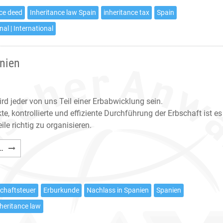
in
nce deed
Inheritance law Spain
inheritance tax
Spain
Spain
nal | International
nien
d jeder von uns Teil einer Erbabwicklung sein.
kte, kontrollierte und effiziente Durchführung der Erbschaft ist es
eile richtig zu organisieren.
Abwicklungen
…
für
Erbschaften
in
chaftsteuer
Erburkunde
Nachlass in Spanien
Spanien
Spanien
nheritance law