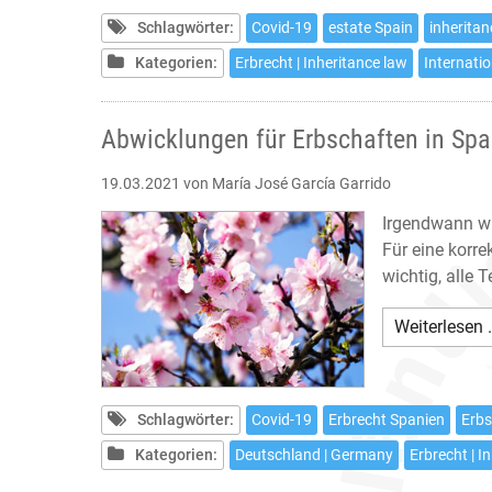
Schlagwörter:
Covid-19
estate Spain
inherita
Kategorien:
Erbrecht | Inheritance law
Internatio
Abwicklungen für Erbschaften in Spa
19.03.2021
von María José García Garrido
Irgendwann wir
Für eine korre
wichtig, alle T
Weiterlesen 
Schlagwörter:
Covid-19
Erbrecht Spanien
Erbs
Kategorien:
Deutschland | Germany
Erbrecht | I