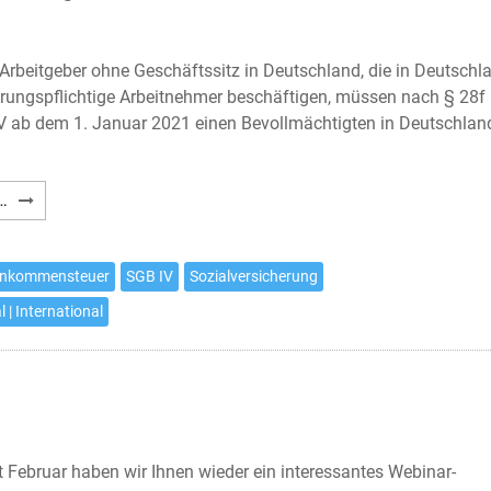
Arbeitgeber ohne Geschäftssitz in Deutschland, die in Deutschl
erungspflichtige Arbeitnehmer beschäftigen, müssen nach § 28f
V ab dem 1. Januar 2021 einen Bevollmächtigten in Deutschlan
Deutsche
…
Sozialversicherung:
Bevollmächtigter
in
inkommensteuer
SGB IV
Sozialversicherung
Deutschland
l | International
 Februar haben wir Ihnen wieder ein interessantes Webinar-