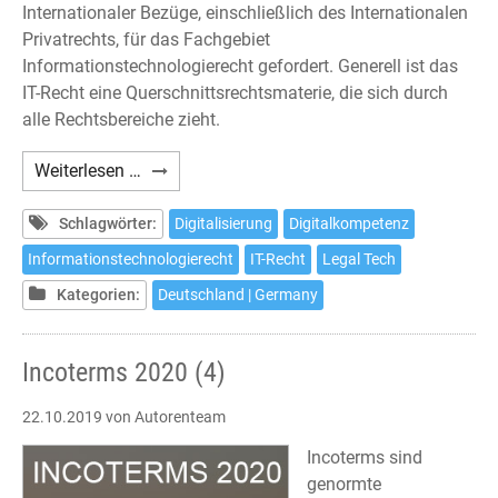
Internationaler Bezüge, einschließlich des Internationalen
Privatrechts, für das Fachgebiet
Informationstechnologierecht gefordert. Generell ist das
IT-Recht eine Querschnittsrechtsmaterie, die sich durch
alle Rechtsbereiche zieht.
IT-
Weiterlesen …
und
Datenschutzrecht
Schlagwörter:
Digitalisierung
Digitalkompetenz
Informationstechnologierecht
IT-Recht
Legal Tech
Kategorien:
Deutschland | Germany
Incoterms 2020 (4)
22.10.2019
von Autorenteam
Incoterms sind
genormte