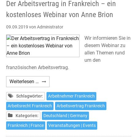
Der Arbeitsvertrag in Frankreich – ein
kostenloses Webinar von Anne Brion
09.09.2019
von Administrator
Wir informieren Sie in
diesem Webinar zu
allen Themen rund
um den
französischen Arbeitsvertrag.
Der
Weiterlesen …
Arbeitsvertrag
in
Schlagwörter:
Arbeitnehmer Frankreich
Frankreich
Arbeitsrecht Frankreich
Arbeitsvertrag Frankreich
–
Kategorien:
Deutschland | Germany
ein
kostenloses
Frankreich | France
Veranstaltungen | Events
Webinar