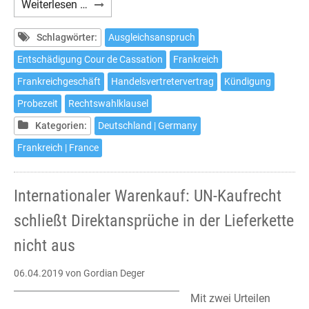
Handelsvertreter:
Weiterlesen …
Ausgleich
in
Schlagwörter:
Ausgleichsanspruch
Frankreich
Entschädigung Cour de Cassation
Frankreich
auch
Frankreichgeschäft
Handelsvertretervertrag
Kündigung
bei
Kündigung
Probezeit
Rechtswahlklausel
in
Kategorien:
Deutschland | Germany
Probezeit
Frankreich | France
Internationaler Warenkauf: UN-Kaufrecht
schließt Direktansprüche in der Lieferkette
nicht aus
06.04.2019
von Gordian Deger
Mit zwei Urteilen