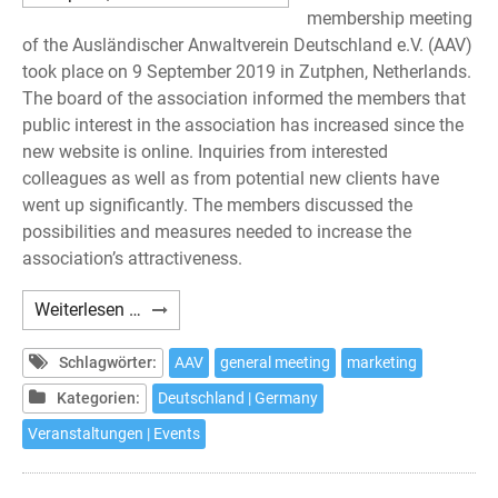
membership meeting
of the Ausländischer Anwaltverein Deutschland e.V. (AAV)
took place on 9 September 2019 in Zutphen, Netherlands.
The board of the association informed the members that
public interest in the association has increased since the
new website is online. Inquiries from interested
colleagues as well as from potential new clients have
went up significantly. The members discussed the
possibilities and measures needed to increase the
association’s attractiveness.
AAV
Weiterlesen …
–
General
Schlagwörter:
AAV
general meeting
marketing
Meeting
Kategorien:
Deutschland | Germany
2019
Veranstaltungen | Events