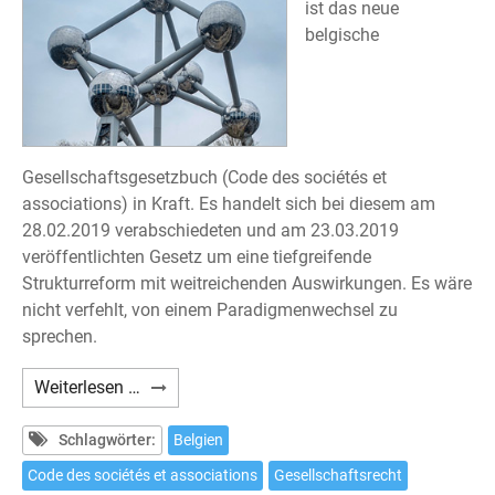
ist das neue
belgische
Gesellschaftsgesetzbuch (Code des sociétés et
associations) in Kraft. Es handelt sich bei diesem am
28.02.2019 verabschiedeten und am 23.03.2019
veröffentlichten Gesetz um eine tiefgreifende
Strukturreform mit weitreichenden Auswirkungen. Es wäre
nicht verfehlt, von einem Paradigmenwechsel zu
sprechen.
Grundlegende
Weiterlesen …
Reform
des
Schlagwörter:
Belgien
belgischen
Code des sociétés et associations
Gesellschaftsrecht
Gesellschaftsrechts