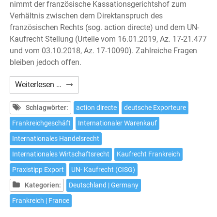
nimmt der französische Kassationsgerichtshof zum
Verhältnis zwischen dem Direktanspruch des
französischen Rechts (sog. action directe) und dem UN-
Kaufrecht Stellung (Urteile vom 16.01.2019, Az. 17-21.477
und vom 03.10.2018, Az. 17-10090). Zahlreiche Fragen
bleiben jedoch offen.
Internationaler
Weiterlesen …
Warenkauf:
UN-
Schlagwörter:
action directe
deutsche Exporteure
Kaufrecht
Frankreichgeschäft
Internationaler Warenkauf
schließt
Internationales Handelsrecht
Direktansprüche
in
Internationales Wirtschaftsrecht
Kaufrecht Frankreich
der
Praxistipp Export
UN- Kaufrecht (CISG)
Lieferkette
Kategorien:
Deutschland | Germany
nicht
aus
Frankreich | France