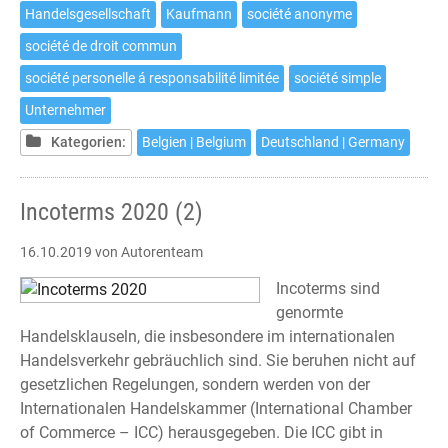
Handelsgesellschaft
Kaufmann
société anonyme
société de droit commun
société personelle á responsabilité limitée
société simple
Unternehmer
Kategorien:
Belgien | Belgium
Deutschland | Germany
Incoterms 2020 (2)
16.10.2019
von Autorenteam
Incoterms sind
genormte
Handelsklauseln, die insbesondere im internationalen
Handelsverkehr gebräuchlich sind. Sie beruhen nicht auf
gesetzlichen Regelungen, sondern werden von der
Internationalen Handelskammer (International Chamber
of Commerce – ICC) herausgegeben. Die ICC gibt in