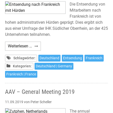
Die Entsendung von
Mitarbeitern nach
Frankreich ist von
hohen administrativen Hürden geprägt. Dies ergibt sich
aus einer Umfrage der IHK Südlicher Oberrhein, an der 425
Unternehmen teilnahmen.
Entsendung
Weiterlesen …
nach
Frankreich
Schlagwörter:
Deutschland
Entsendung
Frankreich
mit
Kategorien:
Deutschland | Germany
Hürden
Frankreich | France
AAV – General Meeting 2019
11.09.2019
von Peter Scheller
The annual