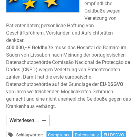
empfindliche
Geldbuße wegen
Verletzung von
Patientendaten; persönliche Haftung von
Geschäftsführern, Vorständen und Aufsichtsräten
denkbar.
400.000,- € Geldbuße
muss das Hospital do Barreiro im
Süden von Lissabon nach Meinung der portugiesischen
Datenschutzbehörde Comissão Nacional de Protecção de
Dados (CNPD) wegen Verletzung von Patientendaten
zahlen. Damit hat die erste europäische
Datenschutzbehörde auf der Grundlage der
EU-DSGVO
von ihren weitreichenden Möglichkeiten Gebrauch
gemacht und eine nicht unerhebliche Geldbuße gegen das
Krankenhaus verhängt.
DSGVO-
Weiterlesen …
Verstoß:
Erste
Schlagwörter:
Compliance
Datenschutz
EU-DSGVO