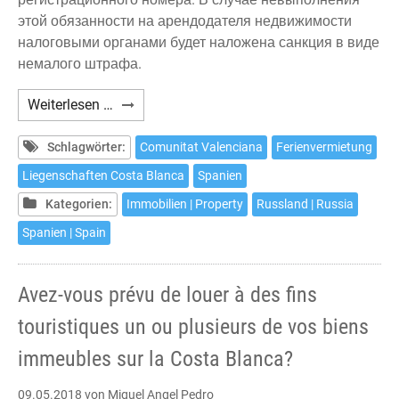
этой обязанности на арендодателя недвижимости
налоговыми органами будет наложена санкция в виде
немалого штрафа.
¿Вы
Weiterlesen …
собственник
одного
Schlagwörter:
Comunitat Valenciana
Ferienvermietung
или
Liegenschaften Costa Blanca
Spanien
нескольких
Kategorien:
Immobilien | Property
Russland | Russia
объектов
недвижимости
Spanien | Spain
на
Коста
Avez-vous prévu de louer à des fins
Бланке
и
touristiques un ou plusieurs de vos biens
планируете
immeubles sur la Costa Blanca?
сдавать
их
09.05.2018
von Miguel Angel Pedro