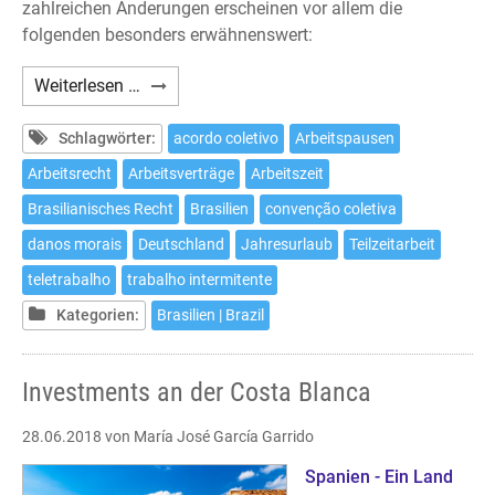
zahlreichen Änderungen erscheinen vor allem die
folgenden besonders erwähnenswert:
Arbeitsrechtsreform
Weiterlesen …
in
Brasilien
Schlagwörter:
acordo coletivo
Arbeitspausen
Arbeitsrecht
Arbeitsverträge
Arbeitszeit
Brasilianisches Recht
Brasilien
convenção coletiva
danos morais
Deutschland
Jahresurlaub
Teilzeitarbeit
teletrabalho
trabalho intermitente
Kategorien:
Brasilien | Brazil
Investments an der Costa Blanca
28.06.2018
von María José García Garrido
Spanien - Ein Land