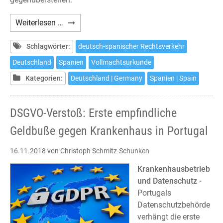
Empfehlung
Weiterlesen …
zur
Vollmachtsurkunde
Schlagwörter:
deutsch-spanischer Rechtsverkehr
im
Deutschland
Spanien
Vollmachtsurkunde
deutsch-
Kategorien:
Deutschland | Germany
Spanien | Spain
spanischen
Rechtsverkehr
DSGVO-Verstoß: Erste empfindliche
Geldbuße gegen Krankenhaus in Portugal
16.11.2018
von Christoph Schmitz-Schunken
Krankenhausbetrieb
und Datenschutz -
Portugals
Datenschutzbehörde
verhängt die erste