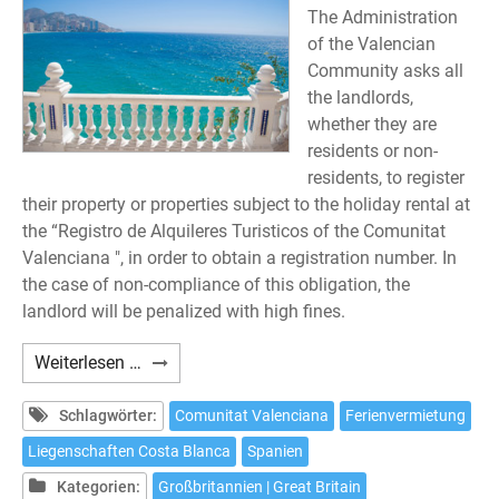
The Administration
of the Valencian
Community asks all
the landlords,
whether they are
residents or non-
residents, to register
their property or properties subject to the holiday rental at
the “Registro de Alquileres Turisticos of the Comunitat
Valenciana ", in order to obtain a registration number. In
the case of non-compliance of this obligation, the
landlord will be penalized with high fines.
Are
Weiterlesen …
you
interested
Schlagwörter:
Comunitat Valenciana
Ferienvermietung
in
Liegenschaften Costa Blanca
Spanien
renting
Kategorien:
Großbritannien | Great Britain
one