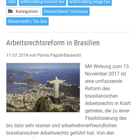
USA
withholding income tax
withholding wage tax
in
Germany
Kategorien:
Deutschland | Germany
Steuerrecht | Tax law
Arbeitsrechtsreform in Brasilien
11.07.2018
von Parvis Papoli-Barawati
Mit Wirkung zum 13.
November 2017 ist
eine umfassende
Reform des
brasilianischen
Arbeitsrechts in Kraft
getreten, die zu einer
Flexibilisierung des
bis dato sehr starren und arbeitnehmerfreundlichen
brasilianischen Arbeitsrechts geführt hat. Von den