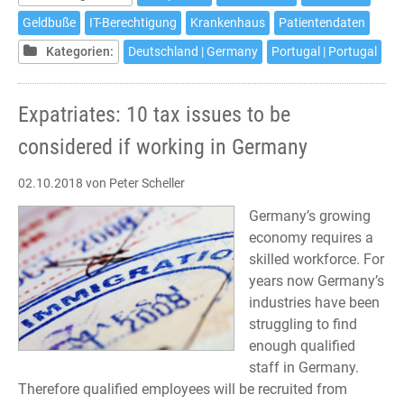
empfindliche
Geldbuße
IT-Berechtigung
Krankenhaus
Patientendaten
Geldbuße
Kategorien:
Deutschland | Germany
Portugal | Portugal
gegen
Krankenhaus
in
Expatriates: 10 tax issues to be
Portugal
considered if working in Germany
02.10.2018
von Peter Scheller
Germany’s growing
economy requires a
skilled workforce. For
years now Germany’s
industries have been
struggling to find
enough qualified
staff in Germany.
Therefore qualified employees will be recruited from