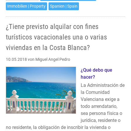
or
Immobilien | Property
Spanien | Spain
more
of
¿Tiene previsto alquilar con fines
your
properties
turísticos vacacionales una o varias
at
viviendas en la Costa Blanca?
the
Costa
10.05.2018
von Miguel Angel Pedro
Blanca
for
¿Qué debo que
vacation
hacer?
purposes?
La Administración de
la Comunidad
Valenciana exige a
todo arrendatario,
sea persona física o
jurídica, residente o
no residente, la obligación de inscribir la vivienda o