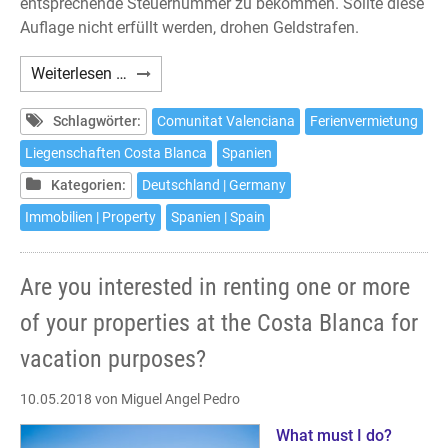
entsprechende Steuernummer zu bekommen. Sollte diese
Auflage nicht erfüllt werden, drohen Geldstrafen.
Haben
Weiterlesen …
Sie
Interesse
Schlagwörter:
Comunitat Valenciana
Ferienvermietung
daran
Liegenschaften Costa Blanca
Spanien
Ihre
Kategorien:
Deutschland | Germany
oder
eine
Immobilien | Property
Spanien | Spain
Ihrer
Liegenschaften
Are you interested in renting one or more
an
der
of your properties at the Costa Blanca for
Costa
vacation purposes?
Blanca
zur
10.05.2018
von Miguel Angel Pedro
Ferienvermietung
anzubieten?
What must I do?