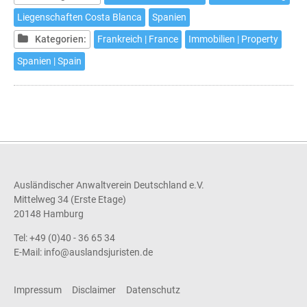
de
Liegenschaften Costa Blanca
Spanien
louer
Kategorien:
Frankreich | France
Immobilien | Property
à
des
Spanien | Spain
fins
touristiques
un
ou
plusieurs
de
vos
Ausländischer Anwaltverein Deutschland e.V.
biens
Mittelweg 34 (Erste Etage)
immeubles
20148 Hamburg
sur
Tel: +49 (0)40 - 36 65 34
la
E-Mail:
info@auslandsjuristen.de
Costa
Blanca?
Impressum
Disclaimer
Datenschutz