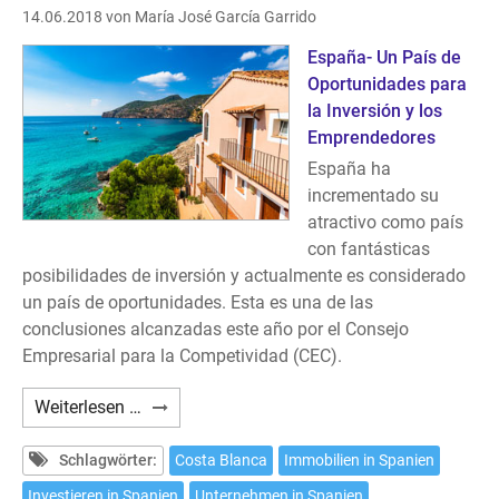
14.06.2018
von María José García Garrido
España- Un País de
Oportunidades para
la Inversión y los
Emprendedores
España ha
incrementado su
atractivo como país
con fantásticas
posibilidades de inversión y actualmente es considerado
un país de oportunidades. Esta es una de las
conclusiones alcanzadas este año por el Consejo
Empresarial para la Competividad (CEC).
Inversiones
Weiterlesen …
en
la
Schlagwörter:
Costa Blanca
Immobilien in Spanien
Costa
Investieren in Spanien
Unternehmen in Spanien