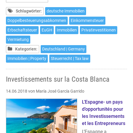
Besteuerung
ausländischer
Schlagwörter:
deutsche Immobilien
Immobilieninvestoren
Doppelbesteuerungsabkommen
Einkommensteuer
Erbschaftsteuer
EuGH
Immobilien
Privatinvestitionen
Vermietung
Kategorien:
Deutschland | Germany
Immobilien | Property
Steuerrecht | Tax law
Investissements sur la Costa Blanca
14.06.2018
von María José García Garrido
L’Espagne- un pays
d’opportunités pour
les Investissements
et les Entrepreneurs
L’Espagne a