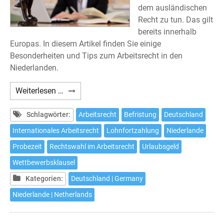
dem ausländischen
Recht zu tun. Das gilt
bereits innerhalb
Europas. In diesem Artikel finden Sie einige
Besonderheiten und Tips zum Arbeitsrecht in den
Niederlanden.
Einige
Weiterlesen …
Besonderheiten
des
Schlagwörter:
Arbeitsrecht
Befristung
Deutschland
Arbeitsrechts
Internationales Arbeitsrecht
Lohnfortzahlung
Niederlande
in
Probezeit
Rechtswahl im Arbeitsrecht
Urlaubsgeld
den
Niederlanden
Wettbewerbsklausel
Kategorien:
Deutschland | Germany
Niederlande | Netherlands