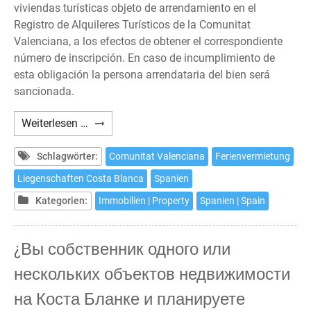
viviendas turísticas objeto de arrendamiento en el
Registro de Alquileres Turísticos de la Comunitat
Valenciana, a los efectos de obtener el correspondiente
número de inscripción. En caso de incumplimiento de
esta obligación la persona arrendataria del bien será
sancionada.
¿Tiene
Weiterlesen …
previsto
alquilar
Schlagwörter:
Comunitat Valenciana
Ferienvermietung
con
Liegenschaften Costa Blanca
Spanien
fines
Kategorien:
Immobilien | Property
Spanien | Spain
turísticos
vacacionales
una
¿Вы собственник одного или
o
нескольких объектов недвижимости
varias
viviendas
на Коста Бланке и планируете
en