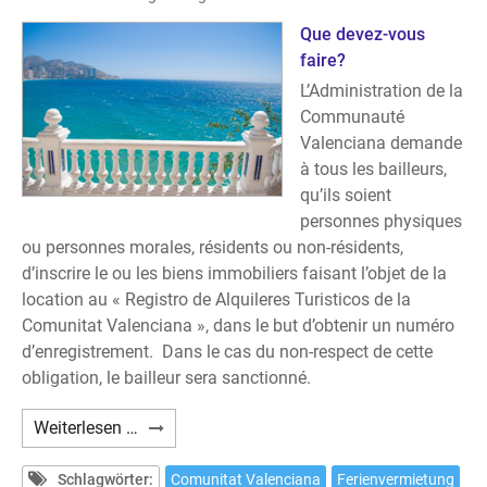
в
краткосрочную
Que devez-vous
аренду
faire?
туристам
L’Administration de la
и
Communauté
отдыхающим?
Valenciana demande
à tous les bailleurs,
qu’ils soient
personnes physiques
ou personnes morales, résidents ou non-résidents,
d’inscrire le ou les biens immobiliers faisant l’objet de la
location au « Registro de Alquileres Turisticos de la
Comunitat Valenciana », dans le but d’obtenir un numéro
d’enregistrement. Dans le cas du non-respect de cette
obligation, le bailleur sera sanctionné.
Avez-
Weiterlesen …
vous
prévu
Schlagwörter:
Comunitat Valenciana
Ferienvermietung