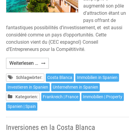
augmenté son pôle
d’attraction étant un
pays offrant de
fantastiques possibilités d’investissement, et est aussi
considéré comme un pays d’opportunités. Cette
conclusion vient du (CEC espagnol) Conseil
d’Entrepreneurs pour la Compétitivité.
Investissements
Weiterlesen …
sur
la
Schlagwörter:
Costa Blanca
Immobilien in Spanien
Costa
Investieren in Spanien
Unternehmen in Spanien
Blanca
Kategorien:
Frankreich | France
Immobilien | Property
Spanien | Spain
Inversiones en la Costa Blanca