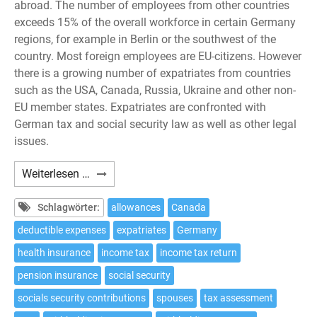
abroad. The number of employees from other countries
exceeds 15% of the overall workforce in certain Germany
regions, for example in Berlin or the southwest of the
country. Most foreign employees are EU-citizens. However
there is a growing number of expatriates from countries
such as the USA, Canada, Russia, Ukraine and other non-
EU member states. Expatriates are confronted with
German tax and social security law as well as other legal
issues.
Expatriates:
Weiterlesen …
10
tax
Schlagwörter:
allowances
Canada
issues
deductible expenses
expatriates
Germany
to
health insurance
income tax
income tax return
be
considered
pension insurance
social security
if
socials security contributions
spouses
tax assessment
working