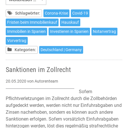
es
möglich
Schlagwörter:
Corona-Krise
Covid-19
in
Fristen beim Immobilienkauf
Hauskauf
Spanien
Immobilien in Spanien
Investieren in Spanien
Notarvertrag
während
des
Vorvertrag
Notstandes
Kategorien:
Deutschland | Germany
ein
Haus
zu
Sanktionen im Zollrecht
kaufen?
20.05.2020
von Autorenteam
Sofern
Pflichtverletzungen im Zollrecht durch die Zollbehörden
aufgedeckt werden, werden nicht nur Einfuhrabgaben und
Zinsen nacherhoben, sondern es können auch andere
Sanktionen erfolgen. Sofern vorsätzlich Einfuhrabgaben
hinterzogen werden, löst dies regelmäßig strafrechtliche