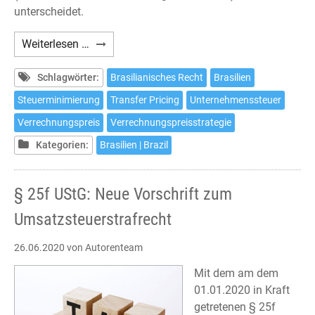
unterscheidet.
Transfer
Weiterlesen …
Pricing
in
Schlagwörter:
Brasilianisches Recht
Brasilien
Brasilien
Steuerminimierung
Transfer Pricing
Unternehmenssteuer
-
Verrechnungspreis
Verrechnungspreisstrategie
Eine
Herausforderung
Kategorien:
Brasilien | Brazil
für
Investoren
§ 25f UStG: Neue Vorschrift zum
Umsatzsteuerstrafrecht
26.06.2020
von Autorenteam
Mit dem am dem
01.01.2020 in Kraft
getretenen § 25f