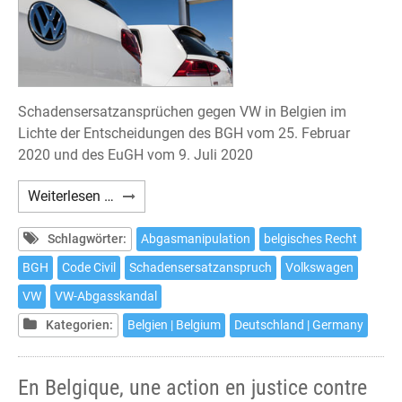
Schadensersatzansprüchen gegen VW in Belgien im
Lichte der Entscheidungen des BGH vom 25. Februar
2020 und des EuGH vom 9. Juli 2020
Klage
Weiterlesen …
gegen
Volkswagen
Schlagwörter:
Abgasmanipulation
belgisches Recht
nach
BGH
Code Civil
Schadensersatzanspruch
Volkswagen
belgischem
VW
VW-Abgasskandal
Recht
noch
Kategorien:
Belgien | Belgium
Deutschland | Germany
bis
zum
En Belgique, une action en justice contre
18.