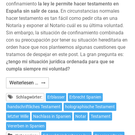
confinamiento
la ley le permite hacer testamento en
España sin salir de casa.
En circunstancias normales
hacer testamento es tan fácil como pedir cita en una
Notaría y exponer al Notario cuál es su última voluntad.
Sin embargo, la situación de confinamiento combinada
con su preocupación por tener su situación hereditaria en
orden hace que nos planteemos algunas cuestiones que
tratamos de despejar en este post. La gran pregunta es:
¿tengo mi situación jurídica ordenada para que se
cumpla siempre mi voluntad?
Cómo
Weiterlesen …
hacer
testamento
Schlagwörter:
Erblasser
Erbrecht Spanien
en
handschriftliches Testament
holographische Testament
España
letzter Wille
Nachlass in Spanien
Notar
Testament
sin
salir
Vererben in Spanien
de