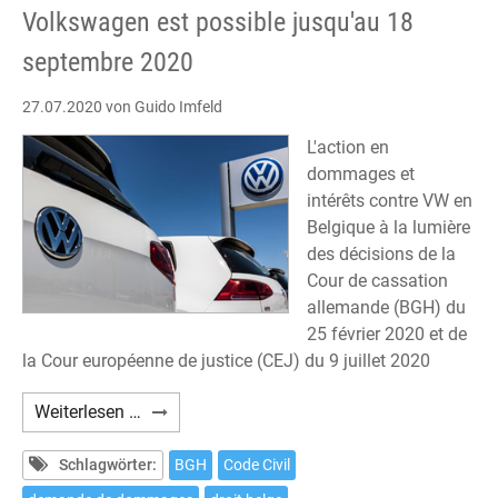
September
Volkswagen est possible jusqu'au 18
2020
septembre 2020
möglich
27.07.2020
von Guido Imfeld
L'action en
dommages et
intérêts contre VW en
Belgique à la lumière
des décisions de la
Cour de cassation
allemande (BGH) du
25 février 2020 et de
la Cour européenne de justice (CEJ) du 9 juillet 2020
En
Weiterlesen …
Belgique,
une
Schlagwörter:
BGH
Code Civil
action