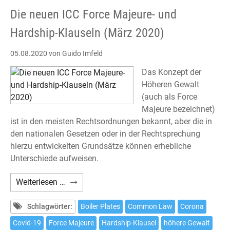
2020)
Die neuen ICC Force Majeure- und
Hardship-Klauseln (März 2020)
05.08.2020
von Guido Imfeld
Das Konzept der
Höheren Gewalt
(auch als Force
Majeure bezeichnet)
ist in den meisten Rechtsordnungen bekannt, aber die in
den nationalen Gesetzen oder in der Rechtsprechung
hierzu entwickelten Grundsätze können erhebliche
Unterschiede aufweisen.
Die
Weiterlesen …
neuen
ICC
Schlagwörter:
Boiler Plates
Common Law
Corona
Force
Covid-19
Force Majeure
Hardship-Klausel
höhere Gewalt