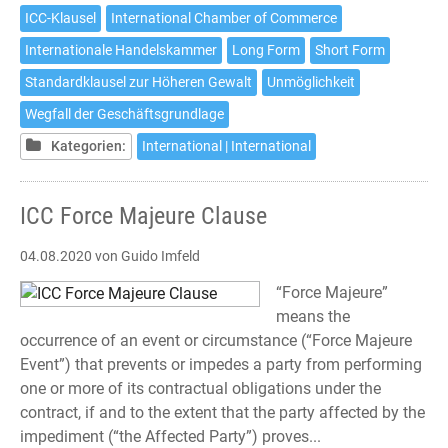
Majeure-
ICC-Klausel
International Chamber of Commerce
und
Hardship-
Internationale Handelskammer
Long Form
Short Form
Klauseln
Standardklausel zur Höheren Gewalt
Unmöglichkeit
(März
Wegfall der Geschäftsgrundlage
2020)
Kategorien:
International | International
ICC Force Majeure Clause
04.08.2020
von Guido Imfeld
“Force Majeure”
means the
occurrence of an event or circumstance (“Force Majeure
Event”) that prevents or impedes a party from performing
one or more of its contractual obligations under the
contract, if and to the extent that the party affected by the
impediment (“the Affected Party”) proves...