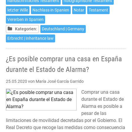
handschriftliches Testament
holographische Testament
aus
letzter Wille
Nachlass in Spanien
Notar
Testament
dem
Haus
Vererben in Spanien
zu
Kategorien:
Deutschland | Germany
gehen
Erbrecht | Inheritance law
¿Es posible comprar una casa en España
durante el Estado de Alarma?
25.05.2020
von María José García Garrido
Comprar una casa
durante el Estado de
Alarma es posible a
pesar de las
limitaciones de movilidad decretadas por el Gobierno. El
Real Decreto que recoge las medidas como consecuencia