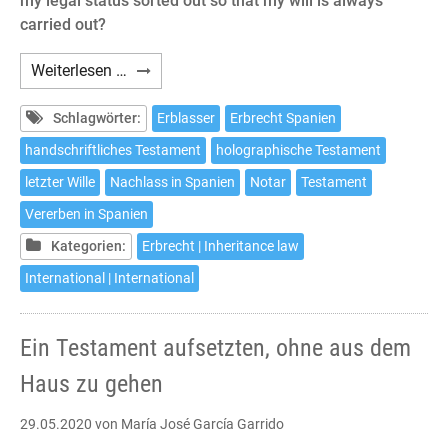
my legal status sorted out so that my will is always
carried out?
How
Weiterlesen …
to
make
Schlagwörter:
Erblasser
Erbrecht Spanien
a
handschriftliches Testament
holographische Testament
will
letzter Wille
Nachlass in Spanien
Notar
Testament
in
Spain
Vererben in Spanien
without
Kategorien:
Erbrecht | Inheritance law
leaving
International | International
home
Ein Testament aufsetzten, ohne aus dem
Haus zu gehen
29.05.2020
von María José García Garrido