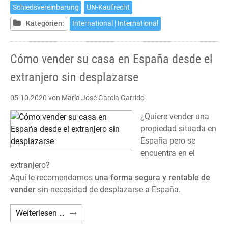
Schiedsvereinbarung
UN-Kaufrecht
Kategorien:
International | International
Cómo vender su casa en España desde el
extranjero sin desplazarse
05.10.2020
von María José García Garrido
¿Quiere vender una
propiedad situada en
España pero se
encuentra en el
extranjero?
Aquí le recomendamos
una forma segura y rentable de
vender
sin necesidad de desplazarse a España.
Cómo
Weiterlesen …
vender