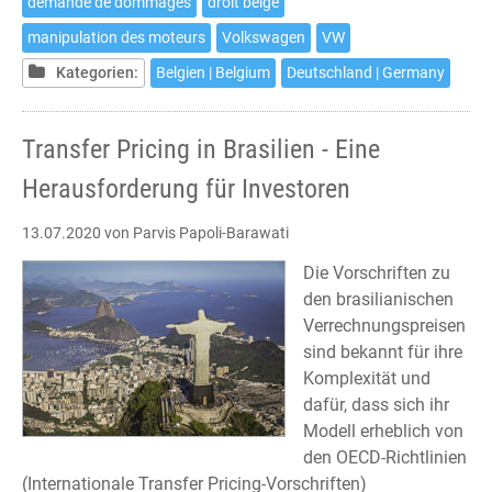
demande de dommages
droit belge
en
manipulation des moteurs
Volkswagen
VW
justice
contre
Kategorien:
Belgien | Belgium
Deutschland | Germany
Volkswagen
est
Transfer Pricing in Brasilien - Eine
possible
jusqu'au
Herausforderung für Investoren
18
septembre
13.07.2020
von Parvis Papoli-Barawati
2020
Die Vorschriften zu
den brasilianischen
Verrechnungspreisen
sind bekannt für ihre
Komplexität und
dafür, dass sich ihr
Modell erheblich von
den OECD-Richtlinien
(Internationale Transfer Pricing-Vorschriften)