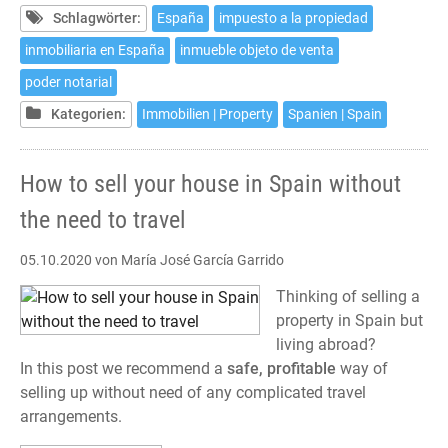
su
Schlagwörter:
España
impuesto a la propiedad
casa
inmobiliaria en España
inmueble objeto de venta
en
poder notarial
España
desde
Kategorien:
Immobilien | Property
Spanien | Spain
el
extranjero
How to sell your house in Spain without
sin
desplazarse
the need to travel
05.10.2020
von María José García Garrido
Thinking of selling a
property in Spain but
living abroad?
In this post we recommend a
safe, profitable
way of
selling up without need of any complicated travel
arrangements.