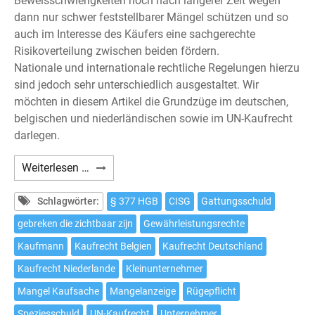
Beweisschwierigkeiten noch nach längerer Zeit wegen
dann nur schwer feststellbarer Mängel schützen und so
auch im Interesse des Käufers eine sachgerechte
Risikoverteilung zwischen beiden fördern.
Nationale und internationale rechtliche Regelungen hierzu
sind jedoch sehr unterschiedlich ausgestaltet. Wir
möchten in diesem Artikel die Grundzüge im deutschen,
belgischen und niederländischen sowie im UN-Kaufrecht
darlegen.
Untersuchungs-
Weiterlesen …
und
Rügepflichten
Schlagwörter:
§ 377 HGB
CISG
Gattungsschuld
im
gebreken die zichtbaar zijn
Gewährleistungsrechte
deutschen,
Kaufmann
Kaufrecht Belgien
Kaufrecht Deutschland
belgischen,
niederländischen
Kaufrecht Niederlande
Kleinunternehmer
und
Mangel Kaufsache
Mangelanzeige
Rügepflicht
UN-
Speziesschuld
UN-Kaufrecht
Unternehmer