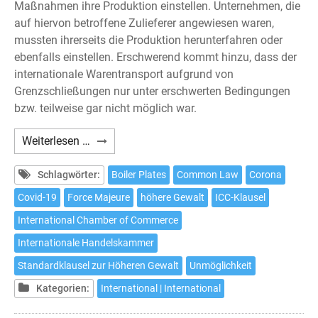
Maßnahmen ihre Produktion einstellen. Unternehmen, die
auf hiervon betroffene Zulieferer angewiesen waren,
mussten ihrerseits die Produktion herunterfahren oder
ebenfalls einstellen. Erschwerend kommt hinzu, dass der
internationale Warentransport aufgrund von
Grenzschließungen nur unter erschwerten Bedingungen
bzw. teilweise gar nicht möglich war.
Höhere
Weiterlesen …
Gewalt
in
Schlagwörter:
Boiler Plates
Common Law
Corona
Zeiten
Covid-19
Force Majeure
höhere Gewalt
ICC-Klausel
der
International Chamber of Commerce
Covid-
19-
Internationale Handelskammer
Pandemie:
Standardklausel zur Höheren Gewalt
Unmöglichkeit
ICC-
Kategorien:
International | International
Standardklausel
(März