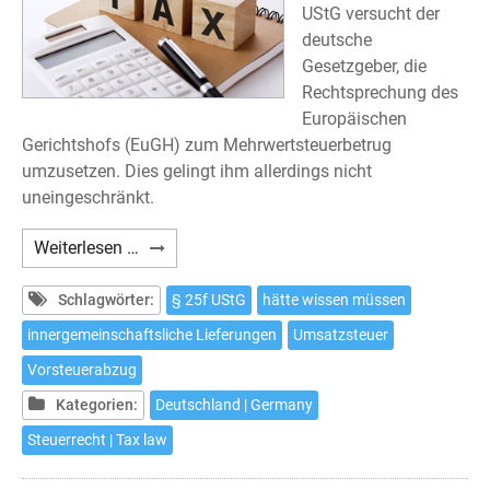
UStG versucht der
deutsche
Gesetzgeber, die
Rechtsprechung des
Europäischen
Gerichtshofs (EuGH) zum Mehrwertsteuerbetrug
umzusetzen. Dies gelingt ihm allerdings nicht
uneingeschränkt.
§
Weiterlesen …
25f
UStG:
Schlagwörter:
§ 25f UStG
hätte wissen müssen
Neue
innergemeinschaftsliche Lieferungen
Umsatzsteuer
Vorschrift
Vorsteuerabzug
zum
Umsatzsteuerstrafrecht
Kategorien:
Deutschland | Germany
Steuerrecht | Tax law