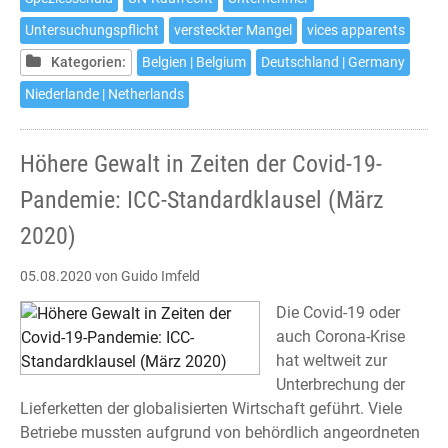
Kaufrecht:
Auch
Untersuchungspflicht
versteckter Mangel
vices apparents
außerhalb
Kategorien:
Belgien | Belgium
Deutschland | Germany
kaufmännischer
Niederlande | Netherlands
Rechtsgeschäfte
bestehen
Untersuchungs-
Höhere Gewalt in Zeiten der Covid-19-
und
Pandemie: ICC-Standardklausel (März
Rügepflichten
2020)
05.08.2020
von Guido Imfeld
Die Covid-19 oder
auch Corona-Krise
hat weltweit zur
Unterbrechung der
Lieferketten der globalisierten Wirtschaft geführt. Viele
Betriebe mussten aufgrund von behördlich angeordneten