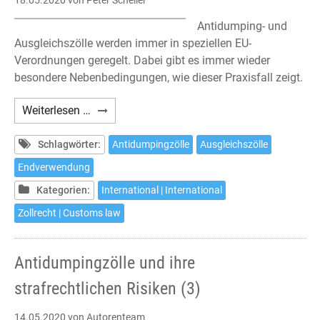
18.05.2020
von Peter Scheller
Antidumping- und
Ausgleichszölle werden immer in speziellen EU-
Verordnungen geregelt. Dabei gibt es immer wieder
besondere Nebenbedingungen, wie dieser Praxisfall zeigt.
Antidumpingzölle
Weiterlesen …
und
ihre
Schlagwörter:
Antidumpingzölle
Ausgleichszölle
strafrechtlichen
Endverwendung
Risiken
Kategorien:
International | International
(4)
Zollrecht | Customs law
Antidumpingzölle und ihre
strafrechtlichen Risiken (3)
14.05.2020
von Autorenteam