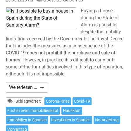
25.05.2020
von María José García Garrido
Buying a house
during the State of
Alarm is possible
despite the mobility
limitations decreed by the Government. The Royal Decree
that includes the measures as a consequence of the
COVID-19
does not prohibit the purchase and sale of
homes.
However, in practice it is difficult to carry out
some of the formalities involved in this type of operation,
although it is not impossible.
Is
Weiterlesen …
it
possible
Schlagwörter:
Corona-Krise
Covid-19
to
Fristen beim Immobilienkauf
Hauskauf
buy
Immobilien in Spanien
Investieren in Spanien
Notarvertrag
a
house
Vorvertrag