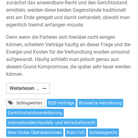
zunächst das anwendbare Recht und den Gerichtsstand
ermitteln, werden diese beiden Gegenstände traditionell
erst am Ende geregelt und damit verhandelt, obwohl man
eigentlich hiermit anfangen müsste.
Denn wenn die Parteien sich hierüber nicht einigen
können, scheitern Verträge häufig an dieser Frage und die
Energie und Kosten für die Verhandlung wurden umsonst
aufgewandt. Häufig schließt man jedoch genau aus
diesem Grund Kompromisse, die später sehr teuer werden
können.
Gerichtsstandsvereinbarungen
Weiterlesen …
in
B2B-
Schlagwörter:
B2B-Verträge
Brüssel Ia-Verordnung
Verträgen
Gerichtsstandsvereinbarung
sinnvoll
internationales Handels- und Wirtschaftsrecht
verhandeln
New-Yorker Übereinkommen
Rom I-VO
Schiedsgericht