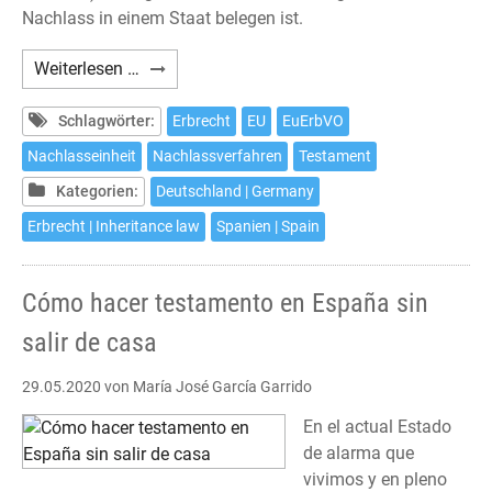
Nachlass in einem Staat belegen ist.
Europäische
Weiterlesen …
Erbrechtsverordnung
am
Schlagwörter:
Erbrecht
EU
EuErbVO
Beispiel
Nachlasseinheit
Nachlassverfahren
Testament
Spanien
Kategorien:
Deutschland | Germany
-
Deutschland
Erbrecht | Inheritance law
Spanien | Spain
Cómo hacer testamento en España sin
salir de casa
29.05.2020
von María José García Garrido
En el actual Estado
de alarma que
vivimos y en pleno