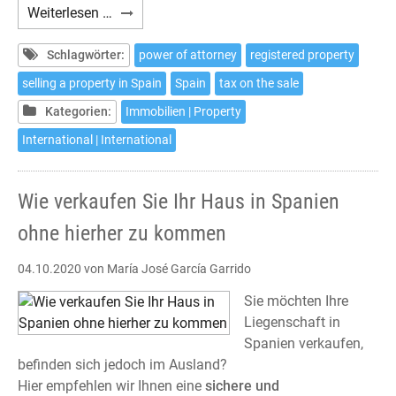
How
Weiterlesen …
to
sell
Schlagwörter:
power of attorney
registered property
your
selling a property in Spain
Spain
tax on the sale
house
Kategorien:
Immobilien | Property
in
Spain
International | International
without
the
Wie verkaufen Sie Ihr Haus in Spanien
need
to
ohne hierher zu kommen
travel
04.10.2020
von María José García Garrido
Sie möchten Ihre
Liegenschaft in
Spanien verkaufen,
befinden sich jedoch im Ausland?
Hier empfehlen wir Ihnen eine
sichere und