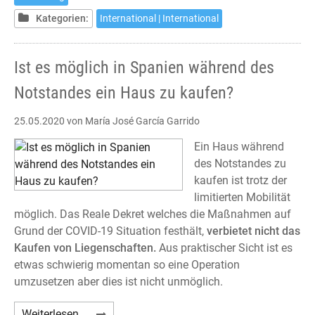
in
Kategorien:
International | International
Spain
during
the
Ist es möglich in Spanien während des
State
Notstandes ein Haus zu kaufen?
of
Sanitary
25.05.2020
von María José García Garrido
Alarm?
Ein Haus während
des Notstandes zu
kaufen ist trotz der
limitierten Mobilität
möglich. Das Reale Dekret welches die Maßnahmen auf
Grund der COVID-19 Situation festhält,
verbietet nicht das
Kaufen von Liegenschaften.
Aus praktischer Sicht ist es
etwas schwierig momentan so eine Operation
umzusetzen aber dies ist nicht unmöglich.
Ist
Weiterlesen …