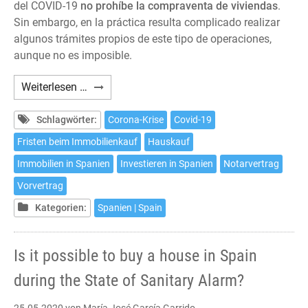
del COVID-19
no prohíbe la compraventa de viviendas
.
Sin embargo, en la práctica resulta complicado realizar
algunos trámites propios de este tipo de operaciones,
aunque no es imposible.
¿Es
Weiterlesen …
posible
comprar
Schlagwörter:
Corona-Krise
Covid-19
una
Fristen beim Immobilienkauf
Hauskauf
casa
Immobilien in Spanien
Investieren in Spanien
Notarvertrag
en
España
Vorvertrag
durante
Kategorien:
Spanien | Spain
el
Estado
de
Is it possible to buy a house in Spain
Alarma?
during the State of Sanitary Alarm?