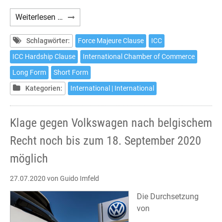
ICC
Weiterlesen …
Force
Majeure
Schlagwörter:
Force Majeure Clause
ICC
Clause
ICC Hardship Clause
International Chamber of Commerce
Long Form
Short Form
Kategorien:
International | International
Klage gegen Volkswagen nach belgischem
Recht noch bis zum 18. September 2020
möglich
27.07.2020
von Guido Imfeld
Die Durchsetzung
von