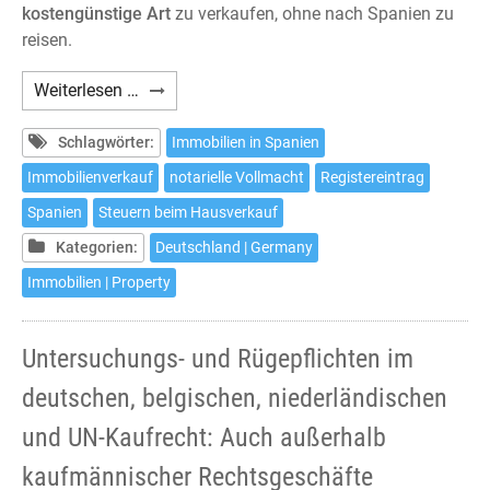
kostengünstige Art
zu verkaufen, ohne nach Spanien zu
reisen.
Wie
Weiterlesen …
verkaufen
Sie
Schlagwörter:
Immobilien in Spanien
Ihr
Immobilienverkauf
notarielle Vollmacht
Registereintrag
Haus
Spanien
Steuern beim Hausverkauf
in
Spanien
Kategorien:
Deutschland | Germany
ohne
Immobilien | Property
hierher
zu
kommen
Untersuchungs- und Rügepflichten im
deutschen, belgischen, niederländischen
und UN-Kaufrecht: Auch außerhalb
kaufmännischer Rechtsgeschäfte