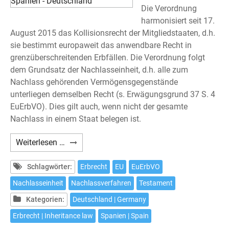
Die Verordnung
harmonisiert seit 17.
August 2015 das Kollisionsrecht der Mitgliedstaaten, d.h.
sie bestimmt europaweit das anwendbare Recht in
grenzüberschreitenden Erbfällen. Die Verordnung folgt
dem Grundsatz der Nachlasseinheit, d.h. alle zum
Nachlass gehörenden Vermögensgegenstände
unterliegen demselben Recht (s. Erwägungsgrund 37 S. 4
EuErbVO). Dies gilt auch, wenn nicht der gesamte
Nachlass in einem Staat belegen ist.
Europäische
Weiterlesen …
Erbrechtsverordnung
am
Schlagwörter:
Erbrecht
EU
EuErbVO
Beispiel
Nachlasseinheit
Nachlassverfahren
Testament
Spanien
Kategorien:
Deutschland | Germany
-
Deutschland
Erbrecht | Inheritance law
Spanien | Spain