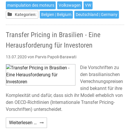
en
manipulation des moteurs
Volkswagen
VW
justice
contre
Kategorien:
Belgien | Belgium
Deutschland | Germany
Volkswagen
est
Transfer Pricing in Brasilien - Eine
possible
jusqu'au
Herausforderung für Investoren
18
septembre
13.07.2020
von Parvis Papoli-Barawati
2020
Die Vorschriften zu
den brasilianischen
Verrechnungspreisen
sind bekannt für ihre
Komplexität und dafür, dass sich ihr Modell erheblich von
den OECD-Richtlinien (Internationale Transfer Pricing-
Vorschriften) unterscheidet.
Transfer
Weiterlesen …
Pricing