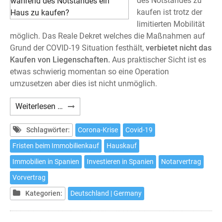
des Notstandes zu
kaufen ist trotz der
limitierten Mobilität
möglich. Das Reale Dekret welches die Maßnahmen auf
Grund der COVID-19 Situation festhält,
verbietet nicht das
Kaufen von Liegenschaften.
Aus praktischer Sicht ist es
etwas schwierig momentan so eine Operation
umzusetzen aber dies ist nicht unmöglich.
Ist
Weiterlesen …
es
möglich
Schlagwörter:
Corona-Krise
Covid-19
in
Fristen beim Immobilienkauf
Hauskauf
Spanien
Immobilien in Spanien
Investieren in Spanien
Notarvertrag
während
des
Vorvertrag
Notstandes
Kategorien:
Deutschland | Germany
ein
Haus