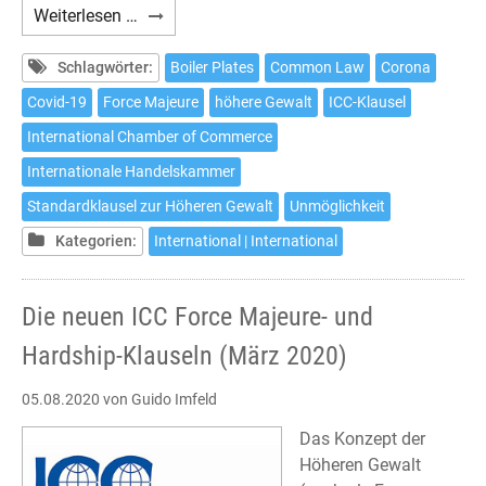
Höhere
Weiterlesen …
Gewalt
in
Schlagwörter:
Boiler Plates
Common Law
Corona
Zeiten
Covid-19
Force Majeure
höhere Gewalt
ICC-Klausel
der
International Chamber of Commerce
Covid-
19-
Internationale Handelskammer
Pandemie:
Standardklausel zur Höheren Gewalt
Unmöglichkeit
ICC-
Kategorien:
International | International
Standardklausel
(März
2020)
Die neuen ICC Force Majeure- und
Hardship-Klauseln (März 2020)
05.08.2020
von Guido Imfeld
Das Konzept der
Höheren Gewalt