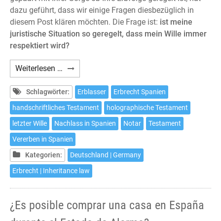
dazu geführt, dass wir einige Fragen diesbezüglich in
diesem Post klären möchten. Die Frage ist:
ist meine
juristische Situation so geregelt, dass mein Wille immer
respektiert wird?
Ein
Weiterlesen …
Testament
aufsetzten,
Schlagwörter:
Erblasser
Erbrecht Spanien
ohne
handschriftliches Testament
holographische Testament
aus
letzter Wille
Nachlass in Spanien
Notar
Testament
dem
Haus
Vererben in Spanien
zu
Kategorien:
Deutschland | Germany
gehen
Erbrecht | Inheritance law
¿Es posible comprar una casa en España