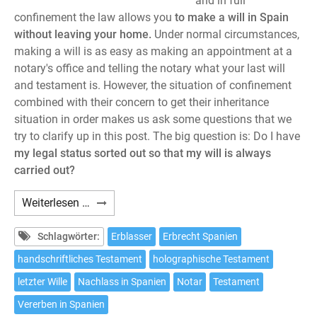
and in full
confinement the law allows you
to make a will in Spain
without leaving your home.
Under normal circumstances,
making a will is as easy as making an appointment at a
notary's office and telling the notary what your last will
and testament is. However, the situation of confinement
combined with their concern to get their inheritance
situation in order makes us ask some questions that we
try to clarify up in this post. The big question is: Do I have
my legal status sorted out so that my will is always
carried out?
How
Weiterlesen …
to
make
Schlagwörter:
Erblasser
Erbrecht Spanien
a
handschriftliches Testament
holographische Testament
will
letzter Wille
Nachlass in Spanien
Notar
Testament
in
Spain
Vererben in Spanien