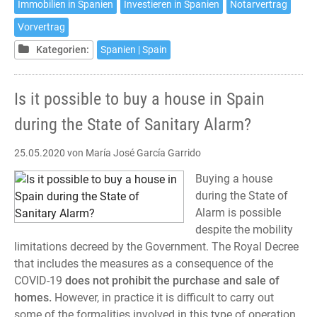
Immobilien in Spanien
Investieren in Spanien
Notarvertrag
en
España
Vorvertrag
durante
Kategorien:
Spanien | Spain
el
Estado
de
Is it possible to buy a house in Spain
Alarma?
during the State of Sanitary Alarm?
25.05.2020
von María José García Garrido
Buying a house
during the State of
Alarm is possible
despite the mobility
limitations decreed by the Government. The Royal Decree
that includes the measures as a consequence of the
COVID-19
does not prohibit the purchase and sale of
homes.
However, in practice it is difficult to carry out
some of the formalities involved in this type of operation,