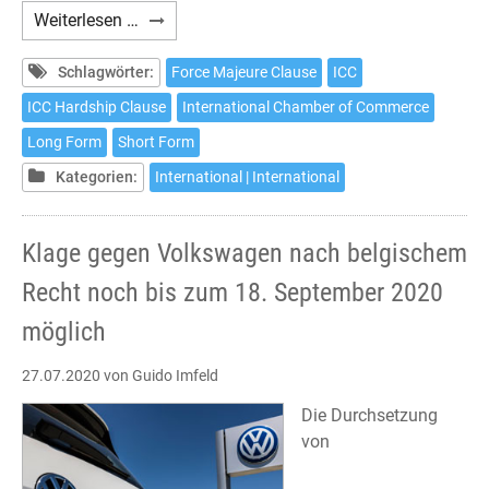
ICC
Weiterlesen …
Force
Majeure
Schlagwörter:
Force Majeure Clause
ICC
Clause
ICC Hardship Clause
International Chamber of Commerce
Long Form
Short Form
Kategorien:
International | International
Klage gegen Volkswagen nach belgischem
Recht noch bis zum 18. September 2020
möglich
27.07.2020
von Guido Imfeld
Die Durchsetzung
von