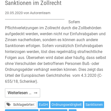
zu
Sanktionen im Zollrecht
kaufen?
20.05.2020
von Autorenteam
Sofern
Pflichtverletzungen im Zollrecht durch die Zollbehörden
aufgedeckt werden, werden nicht nur Einfuhrabgaben und
Zinsen nacherhoben, sondern es können auch andere
Sanktionen erfolgen. Sofern vorsätzlich Einfuhrabgaben
hinterzogen werden, löst dies regelmäßig strafrechtliche
Folgen aus. Übersehen wird dabei aber häufig, dass selbst
ohne Verschulden der betroffenen Personen Buß- oder
Ordnungsgelder verhängt werden können. Dies zeigt das
Urteil der Europäischen Gerichtshofes vom 4.3.2020 (C-
655/18, Schenker).
Sanktionen
Weiterlesen …
im
Zollrecht
Schlagwörter:
EuGH
Ordnungswidrigkeit
Sanktionen