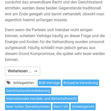
zunächst das anwendbare Recht und den Gerichtsstand
ermitteln, werden diese beiden Gegenstände traditionell
erst am Ende geregelt und damit verhandelt, obwohl man
eigentlich hiermit anfangen müsste.
Denn wenn die Parteien sich hierüber nicht einigen
können, scheitern Verträge häufig an dieser Frage und die
Energie und Kosten für die Verhandlung wurden umsonst
aufgewandt. Häufig schließt man jedoch genau aus
diesem Grund Kompromisse, die später sehr teuer werden
können.
Gerichtsstandsvereinbarungen
Weiterlesen …
in
B2B-
Schlagwörter:
B2B-Verträge
Brüssel Ia-Verordnung
Verträgen
Gerichtsstandsvereinbarung
sinnvoll
internationales Handels- und Wirtschaftsrecht
verhandeln
New-Yorker Übereinkommen
Rom I-VO
Schiedsgericht