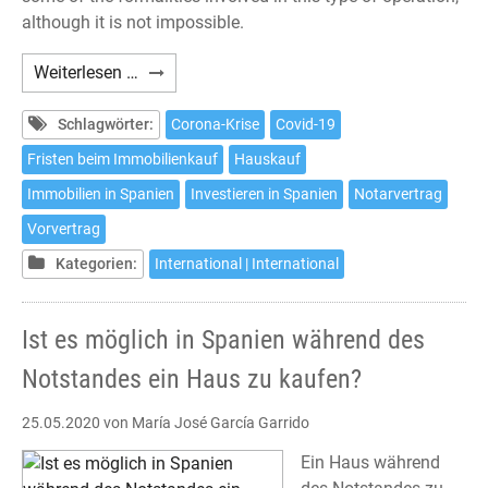
although it is not impossible.
Is
Weiterlesen …
it
possible
Schlagwörter:
Corona-Krise
Covid-19
to
Fristen beim Immobilienkauf
Hauskauf
buy
Immobilien in Spanien
Investieren in Spanien
Notarvertrag
a
house
Vorvertrag
in
Kategorien:
International | International
Spain
during
the
Ist es möglich in Spanien während des
State
Notstandes ein Haus zu kaufen?
of
Sanitary
25.05.2020
von María José García Garrido
Alarm?
Ein Haus während