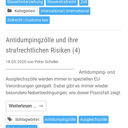
Steuerhinterziehung
Steuerstrafrecht
Zoll
Kategorien:
International | International
Zollrecht | Customs law
Antidumpingzölle und ihre
strafrechtlichen Risiken (4)
18.05.2020
von Peter Scheller
Antidumping- und
Ausgleichszölle werden immer in speziellen EU-
Verordnungen geregelt. Dabei gibt es immer wieder
besondere Nebenbedingungen, wie dieser Praxisfall zeigt.
Antidumpingzölle
Weiterlesen …
und
ihre
Schlagwörter:
Antidumpingzölle
Ausgleichszölle
strafrechtlichen