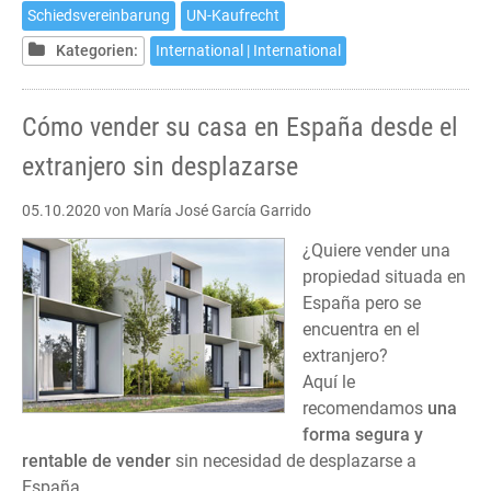
Schiedsvereinbarung
UN-Kaufrecht
Kategorien:
International | International
Cómo vender su casa en España desde el
extranjero sin desplazarse
05.10.2020
von María José García Garrido
¿Quiere vender una
propiedad situada en
España pero se
encuentra en el
extranjero?
Aquí le
recomendamos
una
forma segura y
rentable de vender
sin necesidad de desplazarse a
España.