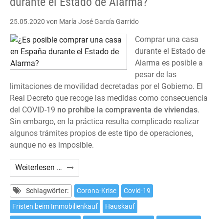
durante el Estado de Alarma?
25.05.2020
von María José García Garrido
Comprar una casa
durante el Estado de
Alarma es posible a
pesar de las
limitaciones de movilidad decretadas por el Gobierno. El
Real Decreto que recoge las medidas como consecuencia
del COVID-19
no prohíbe la compraventa de viviendas
.
Sin embargo, en la práctica resulta complicado realizar
algunos trámites propios de este tipo de operaciones,
aunque no es imposible.
¿Es
Weiterlesen …
posible
comprar
Schlagwörter:
Corona-Krise
Covid-19
una
Fristen beim Immobilienkauf
Hauskauf
casa