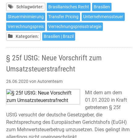
in
Schlagwörter:
Brasilianisches Recht
Brasilien
Brasilien
Steuerminimierung
Transfer Pricing
Unternehmenssteuer
-
Verrechnungspreis
Verrechnungspreisstrategie
Eine
Herausforderung
Kategorien:
Brasilien | Brazil
für
Investoren
§ 25f UStG: Neue Vorschrift zum
Umsatzsteuerstrafrecht
26.06.2020
von Autorenteam
Mit dem am dem
01.01.2020 in Kraft
getretenen § 25f
UStG versucht der deutsche Gesetzgeber, die
Rechtsprechung des Europäischen Gerichtshofs (EuGH)
zum Mehrwertsteuerbetrug umzusetzen. Dies gelingt ihm
allerdings nicht uneingeschränkt.