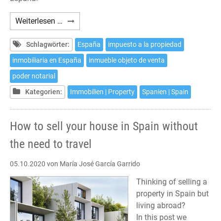
Cómo
Weiterlesen …
vender
su
Schlagwörter:
España
impuesto a la propiedad
casa
inmobiliaria en España
inmueble objeto de venta
en
poder notarial
España
desde
Kategorien:
Immobilien | Property
Spanien | Spain
el
extranjero
How to sell your house in Spain without
sin
desplazarse
the need to travel
05.10.2020
von María José García Garrido
Thinking of selling a
property in Spain but
living abroad?
In this post we