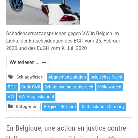
Schadensersatzansprüchen gegen VW in Belgien im
Lichte der Entscheidungen des BGH vom 25. Februar
2020 und des EuGH vom 9. Juli 2020
Klage
Weiterlesen …
gegen
Volkswagen
Schlagwörter:
Abgasmanipulation
belgisches Recht
nach
BGH
Code Civil
Schadensersatzanspruch
Volkswagen
belgischem
VW
VW-Abgasskandal
Recht
noch
Kategorien:
Belgien | Belgium
Deutschland | Germany
bis
zum
En Belgique, une action en justice contre
18.
September