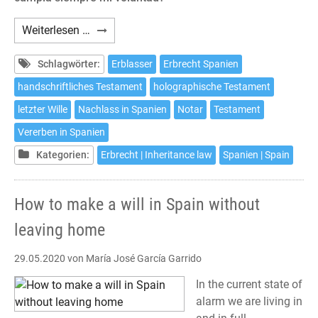
Cómo
Weiterlesen …
hacer
testamento
Schlagwörter:
Erblasser
Erbrecht Spanien
en
handschriftliches Testament
holographische Testament
España
letzter Wille
Nachlass in Spanien
Notar
Testament
sin
salir
Vererben in Spanien
de
Kategorien:
Erbrecht | Inheritance law
Spanien | Spain
casa
How to make a will in Spain without
leaving home
29.05.2020
von María José García Garrido
In the current state of
alarm we are living in