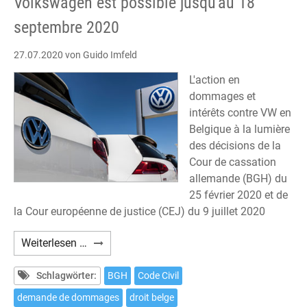
Volkswagen est possible jusqu'au 18
2020
septembre 2020
möglich
27.07.2020
von Guido Imfeld
L'action en
dommages et
intérêts contre VW en
Belgique à la lumière
des décisions de la
Cour de cassation
allemande (BGH) du
25 février 2020 et de
la Cour européenne de justice (CEJ) du 9 juillet 2020
En
Weiterlesen …
Belgique,
une
Schlagwörter:
BGH
Code Civil
action
demande de dommages
droit belge