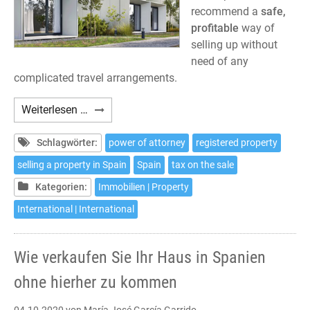
recommend a
safe,
profitable
way of
selling up without
need of any
complicated travel arrangements.
How
Weiterlesen …
to
sell
Schlagwörter:
power of attorney
registered property
your
selling a property in Spain
Spain
tax on the sale
house
Kategorien:
Immobilien | Property
in
Spain
International | International
without
the
Wie verkaufen Sie Ihr Haus in Spanien
need
to
ohne hierher zu kommen
travel
04.10.2020
von María José García Garrido