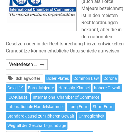
(auch als Force
Majeure bezeichnet)
ist in den meisten
Rechtsordnungen
bekannt, aber die in
den nationalen
Gesetzen oder in der Rechtsprechung hierzu entwickelten
Grundsätze können erhebliche Unterschiede aufweisen.
Die
Weiterlesen …
neuen
ICC
Schlagwörter:
Boiler Plates
Common Law
Corona
Force
Covid-19
Force Majeure
Hardship-Klausel
höhere Gewalt
Majeure-
ICC-Klausel
International Chamber of Commerce
und
Hardship-
Internationale Handelskammer
Long Form
Short Form
Klauseln
Standardklausel zur Höheren Gewalt
Unmöglichkeit
(März
Wegfall der Geschäftsgrundlage
2020)