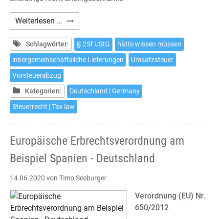
§
Weiterlesen …
25f
UStG:
Schlagwörter:
§ 25f UStG
hätte wissen müssen
Neue
innergemeinschaftsliche Lieferungen
Umsatzsteuer
Vorschrift
Vorsteuerabzug
zum
Umsatzsteuerstrafrecht
Kategorien:
Deutschland | Germany
Steuerrecht | Tax law
Europäische Erbrechtsverordnung am
Beispiel Spanien - Deutschland
14.06.2020
von Timo Seeburger
Verordnung (EU) Nr.
650/2012