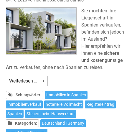
Sie möchten Ihre
Liegenschaft in
Spanien verkaufen,
befinden sich jedoch
im Ausland?
Hier empfehlen wir
Ihnen eine
sichere
und kostengünstige
Art
zu verkaufen, ohne nach Spanien zu reisen.
Wie
Weiterlesen …
verkaufen
Sie
Schlagwörter:
Immobilien in Spanien
Ihr
Immobilienverkauf
notarielle Vollmacht
Registereintrag
Haus
Spanien
Steuern beim Hausverkauf
in
Spanien
Kategorien:
Deutschland | Germany
ohne