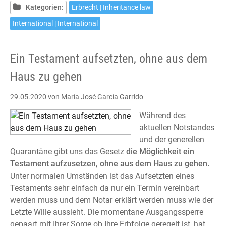
without
Kategorien:
Erbrecht | Inheritance law
leaving
International | International
home
Ein Testament aufsetzten, ohne aus dem
Haus zu gehen
29.05.2020
von María José García Garrido
Während des
aktuellen Notstandes
und der generellen
Quarantäne gibt uns das Gesetz
die Möglichkeit ein
Testament aufzusetzen, ohne aus dem Haus zu gehen.
Unter normalen Umständen ist das Aufsetzten eines
Testaments sehr einfach da nur ein Termin vereinbart
werden muss und dem Notar erklärt werden muss wie der
Letzte Wille aussieht. Die momentane Ausgangssperre
gepaart mit Ihrer Sorge ob Ihre Erbfolge geregelt ist, hat