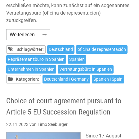
erschließen möchte, kann zunächst auf ein sogenanntes
Vertretungsbüro (oficina de representación)
zurückgreifen.
Das
Weiterlesen …
Vertretungsbüro
in
Schlagwörter:
Deutschland
oficina de representación
Spanien
Repräsentanzbüro in Spanien
Spanien
Unternehmen in Spanien
Vertretungsbüro in Spanien
Kategorien:
Deutschland | Germany
Spanien | Spain
Choice of court agreement pursuant to
Article 5 EU Succession Regulation
22.11.2023
von Timo Seeburger
Since 17 August