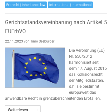
Regulation
Erbrecht | Inheritance law
International | International
Gerichtsstandsvereinbarung nach Artikel 5
EUErbVO
22.11.2023
von Timo Seeburger
Die Verordnung (EU)
Nr. 650/2012
harmonisiert seit
dem 17. August 2015
das Kollisionsrecht
der Mitgliedstaaten,
d.h. sie bestimmt
europaweit das
anwendbare Recht in grenzüberschreitenden Erbfällen.
Gerichtsstandsvereinbarung
Weiterlesen …