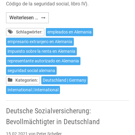
Código de la seguridad social, libro IV).
Seguridad
Weiterlesen …
Social
alemana:
Schlagwörter:
empleados en Alemania
Representante
empresario extranjero en Alemania
autorizado
impuesto sobre la renta en Alemania
en
Alemania
representante autorizado en Alemania
seguridad social alemana
Kategorien:
Deutschland | Germany
International | International
Deutsche Sozialversicherung:
Bevollmächtigter in Deutschland
15.02.2021
von Peter Scheller