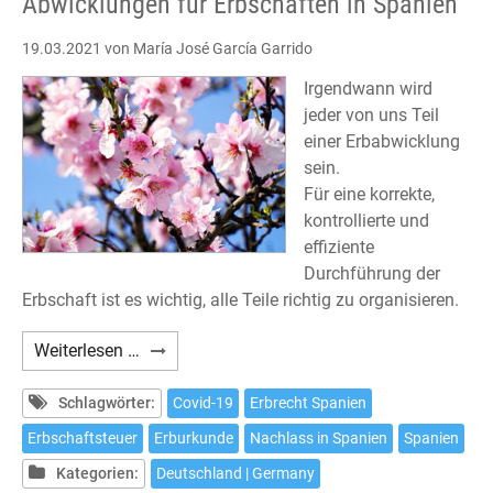
Abwicklungen für Erbschaften in Spanien
19.03.2021
von María José García Garrido
Irgendwann wird
jeder von uns Teil
einer Erbabwicklung
sein.
Für eine korrekte,
kontrollierte und
effiziente
Durchführung der
Erbschaft ist es wichtig, alle Teile richtig zu organisieren.
Abwicklungen
Weiterlesen …
für
Erbschaften
Schlagwörter:
Covid-19
Erbrecht Spanien
in
Erbschaftsteuer
Erburkunde
Nachlass in Spanien
Spanien
Spanien
Kategorien:
Deutschland | Germany