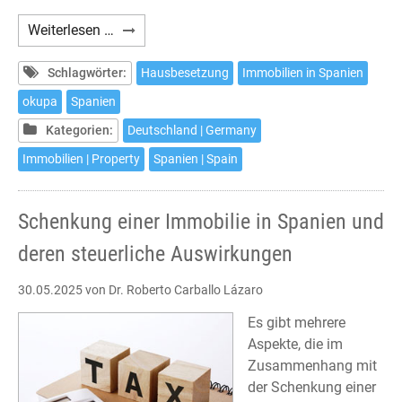
Haus-
Weiterlesen …
und
Wohnungsbesetzungen
Schlagwörter:
Hausbesetzung
Immobilien in Spanien
in
okupa
Spanien
Spanien
Kategorien:
Deutschland | Germany
–
Was
Immobilien | Property
Spanien | Spain
tun?
Schenkung einer Immobilie in Spanien und
deren steuerliche Auswirkungen
30.05.2025
von Dr. Roberto Carballo Lázaro
Es gibt mehrere
Aspekte, die im
Zusammenhang mit
der Schenkung einer