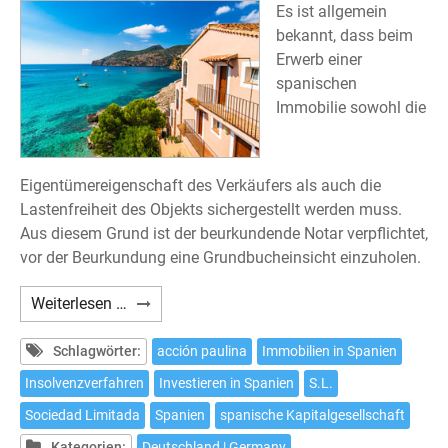
Es ist allgemein
bekannt, dass beim
Erwerb einer
spanischen
Immobilie sowohl die
Eigentümereigenschaft des Verkäufers als auch die
Lastenfreiheit des Objekts sichergestellt werden muss.
Aus diesem Grund ist der beurkundende Notar verpflichtet,
vor der Beurkundung eine Grundbucheinsicht einzuholen.
Erwerb
Weiterlesen …
einer
Immobilie
Schlagwörter:
acción paulina
Immobilien in Spanien
von
Insolvenzverfahren
Investieren in Spanien
S.L.
einer
Sociedad Limitada
Spanien
spanische Kapitalgesellschaft
spanischen
Kapitalgesellschaft
Kategorien:
Deutschland | Germany