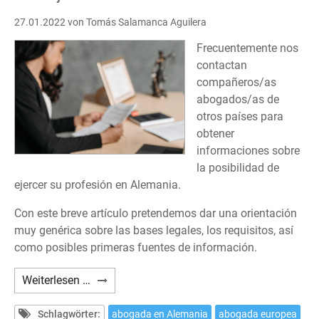
27.01.2022
von Tomás Salamanca Aguilera
Frecuentemente nos
contactan
compañeros/as
abogados/as de
otros países para
obtener
informaciones sobre
la posibilidad de
ejercer su profesión en Alemania.
Con este breve artículo pretendemos dar una orientación
muy genérica sobre las bases legales, los requisitos, así
como posibles primeras fuentes de información.
¿Cómo
Weiterlesen …
ejercer
la
Schlagwörter:
abogada en Alemania
abogada europea