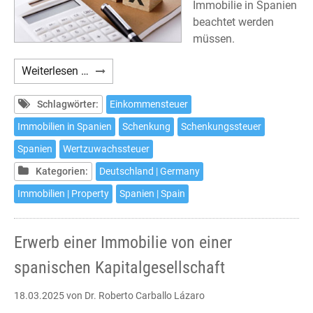
Immobilie in Spanien
beachtet werden
müssen.
Schenkung
Weiterlesen …
einer
Immobilie
Schlagwörter:
Einkommensteuer
in
Immobilien in Spanien
Schenkung
Schenkungssteuer
Spanien
Spanien
Wertzuwachssteuer
und
deren
Kategorien:
Deutschland | Germany
steuerliche
Immobilien | Property
Spanien | Spain
Auswirkungen
Erwerb einer Immobilie von einer
spanischen Kapitalgesellschaft
18.03.2025
von Dr. Roberto Carballo Lázaro