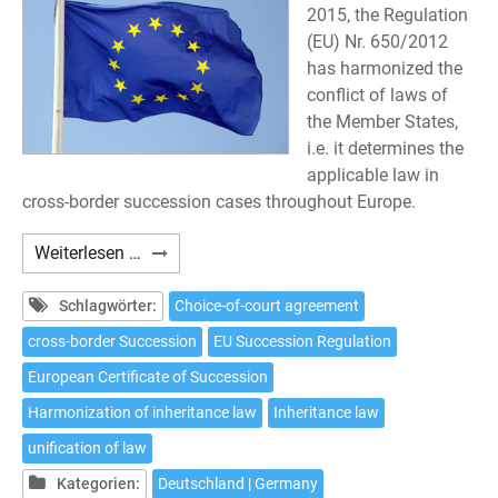
2015, the Regulation
(EU) Nr. 650/2012
has harmonized the
conflict of laws of
the Member States,
i.e. it determines the
applicable law in
cross-border succession cases throughout Europe.
Choice
Weiterlesen …
of
court
Schlagwörter:
Choice-of-court agreement
agreement
cross-border Succession
EU Succession Regulation
pursuant
European Certificate of Succession
to
Article
Harmonization of inheritance law
Inheritance law
5
unification of law
EU
Kategorien:
Deutschland | Germany
Succession