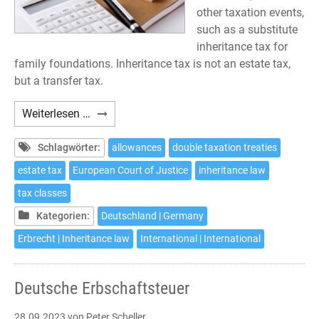
other taxation events,
such as a substitute
inheritance tax for
family foundations. Inheritance tax is not an estate tax,
but a transfer tax.
German
Weiterlesen …
Inheritance
Tax
Schlagwörter:
allowances
double taxation treaties
estate tax
European Court of Justice
inheritance law
tax classes
Kategorien:
Deutschland | Germany
Erbrecht | Inheritance law
International | International
Deutsche Erbschaftsteuer
28.09.2023
von Peter Scheller