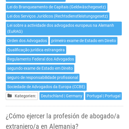
Lei do Branqueamento de Capitais (Geldwäschegesetz)
Lei dos Serviços Jurídicos (Rechtsdienstleistungsgesetz)
Lei sobre a actividade dos advogados europeus na Alemanh
(EuRAG)
Orden dos Advogados
primeiro exame de Estado em Direito
Qualificação jurídica estrangeira
Regulamento Federal dos Advogados
segundo exame de Estado em Direito
seguro de responsabilidade profissional
Sociedade de Advogados da Europa (CCBE)
Kategorien:
Deutschland | Germany
Portugal | Portugal
¿Cómo ejercer la profesión de abogado/a
extranjero/a en Alemania?