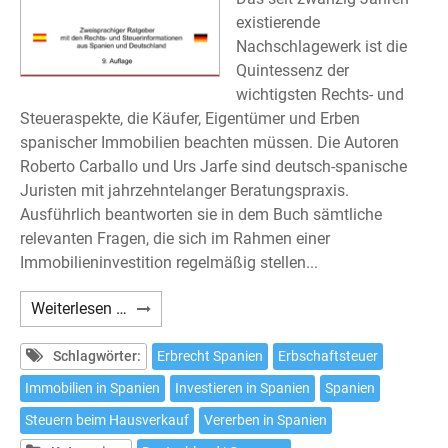
existierende
Nachschlagewerk ist die
Quintessenz der
wichtigsten Rechts- und
Steueraspekte, die Käufer, Eigentümer und Erben
spanischer Immobilien beachten müssen. Die Autoren
Roberto Carballo und Urs Jarfe sind deutsch-spanische
Juristen mit jahrzehntelanger Beratungspraxis.
Ausführlich beantworten sie in dem Buch sämtliche
relevanten Fragen, die sich im Rahmen einer
Immobilieninvestition regelmäßig stellen...
Carballo/Hoffmann/Jarfe:
Weiterlesen …
Immobilien
in
Schlagwörter:
Erbrecht Spanien
Erbschaftsteuer
Spanien
Immobilien in Spanien
Investieren in Spanien
Spanien
–
Steuern beim Hausverkauf
Vererben in Spanien
Neunte