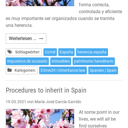
forma correcta,
controlada y eficiente
es muy importante ser organizados cuando se tramita
una herencia.
Trámites
Weiterlesen …
para
heredar
Schlagwörter:
CoVid
España
herencia españa
en
impuestos de sucesión
inmuebles
patrimonio hereditario
España
Kategorien:
Erbrecht | Inheritance law
Spanien | Spain
Procedures to inherit in Spain
19.03.2021
von María José García Garrido
At some point in our
lives, we will all be
find ourselves