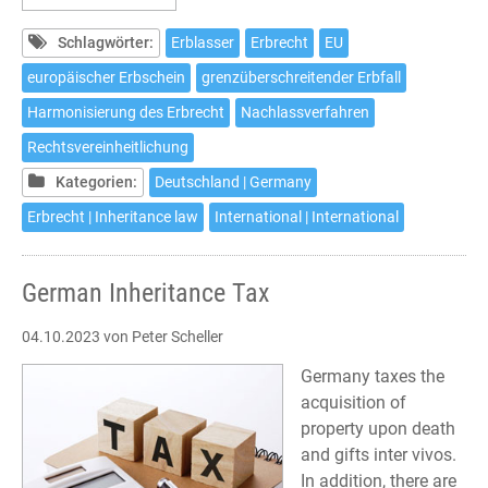
nach
Artikel
Schlagwörter:
Erblasser
Erbrecht
EU
5
europäischer Erbschein
grenzüberschreitender Erbfall
EUErbVO
Harmonisierung des Erbrecht
Nachlassverfahren
Rechtsvereinheitlichung
Kategorien:
Deutschland | Germany
Erbrecht | Inheritance law
International | International
German Inheritance Tax
04.10.2023
von Peter Scheller
Germany taxes the
acquisition of
property upon death
and gifts inter vivos.
In addition, there are