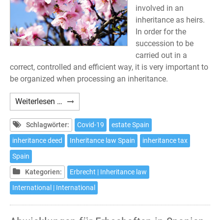
involved in an
inheritance as heirs.
In order for the
succession to be
carried out in a
correct, controlled and efficient way, it is very important to
be organized when processing an inheritance.
Procedures
Weiterlesen …
to
inherit
Schlagwörter:
Covid-19
estate Spain
in
inheritance deed
Inheritance law Spain
inheritance tax
Spain
Spain
Kategorien:
Erbrecht | Inheritance law
International | International