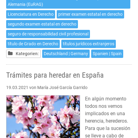
Alemania (EuRAG)
Licenciatura en Derecho
primer examen estatal en derecho
segundo examen estatal en derecho
seguro de responsabilidad civil profesional
título de Grado en Derecho
títulos jurídicos extranjeros
Kategorien:
Deutschland | Germany
Spanien | Spain
Trámites para heredar en España
19.03.2021
von María José García Garrido
En algún momento
todos nos vemos
implicados en una
herencia, herederos.
Para que la sucesión
se lleve a cabo de