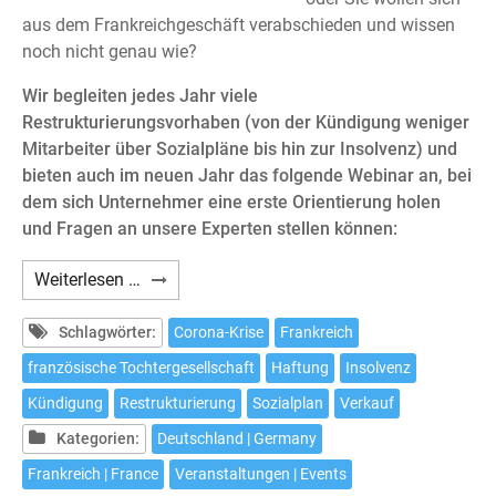
aus dem Frankreichgeschäft verabschieden und wissen
noch nicht genau wie?
Wir begleiten jedes Jahr viele
Restrukturierungsvorhaben (von der Kündigung weniger
Mitarbeiter über Sozialpläne bis hin zur Insolvenz) und
bieten auch im neuen Jahr das folgende Webinar an, bei
dem sich Unternehmer eine erste Orientierung holen
und Fragen an unsere Experten stellen können:
Webinar:
Weiterlesen …
Die
französische
Schlagwörter:
Corona-Krise
Frankreich
Tochtergesellschaft
französische Tochtergesellschaft
Haftung
Insolvenz
in
Kündigung
Restrukturierung
Sozialplan
Verkauf
der
Krise
Kategorien:
Deutschland | Germany
Frankreich | France
Veranstaltungen | Events