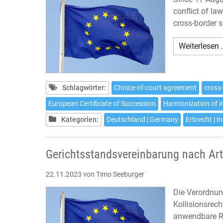
conflict of la
cross-border 
Weiterlesen 
Schlagwörter:
Choice-of-court agreement
cross
European Certificate of Succession
Harmonization of i
Kategorien:
Deutschland | Germany
Erbrecht | I
Gerichtsstandsvereinbarung nach Art
22.11.2023
von Timo Seeburger
Die Verordnun
Kollisionsrech
anwendbare Re