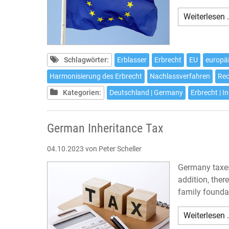
Weiterlesen 
Schlagwörter:
Erblasser
Erbrecht
EU
europä
Harmonisierung des Erbrecht
Nachlassverfahren
Rec
Kategorien:
Deutschland | Germany
Erbrecht | I
German Inheritance Tax
04.10.2023
von Peter Scheller
Germany taxes 
addition, ther
family foundat
Weiterlesen 