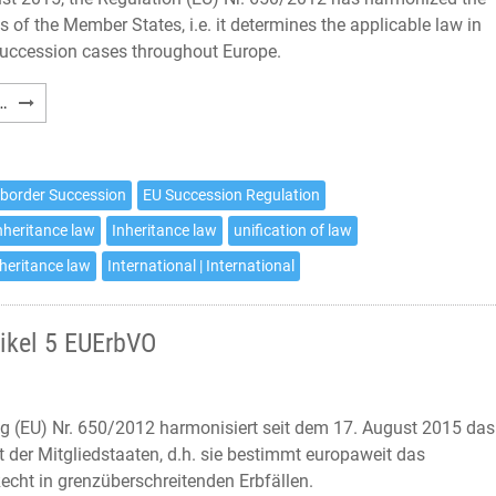
ws of the Member States, i.e. it determines the applicable law in
succession cases throughout Europe.
Choice
…
of
court
agreement
-border Succession
EU Succession Regulation
pursuant
nheritance law
Inheritance law
unification of law
to
Article
nheritance law
International | International
5
EU
ikel 5 EUErbVO
Succession
Regulation
g (EU) Nr. 650/2012 harmonisiert seit dem 17. August 2015 das
t der Mitgliedstaaten, d.h. sie bestimmt europaweit das
cht in grenzüberschreitenden Erbfällen.