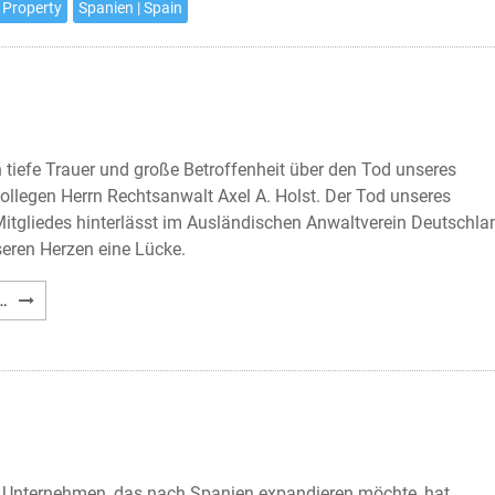
spanischen
 Property
Spanien | Spain
Kapitalgesellschaft
 tiefe Trauer und große Betroffenheit über den Tod unseres
ollegen Herrn Rechtsanwalt Axel A. Holst. Der Tod unseres
Mitgliedes hinterlässt im Ausländischen Anwaltverein Deutschla
seren Herzen eine Lücke.
Nachruf
…
Axel
A.
Holst
 Unternehmen, das nach Spanien expandieren möchte, hat