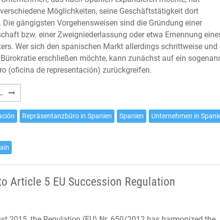
verschiedene Möglichkeiten, seine Geschäftstätigkeit dort
Die gängigsten Vorgehensweisen sind die Gründung einer
schaft bzw. einer Zweigniederlassung oder etwa Ernennung eine
ters. Wer sich den spanischen Markt allerdings schrittweise und
l Bürokratie erschließen möchte, kann zunächst auf ein sogenan
o (oficina de representación) zurückgreifen.
Das
…
Vertretungsbüro
in
ación
Repräsentanzbüro in Spanien
Spanien
Unternehmen in Spani
Spanien
pain
to Article 5 EU Succession Regulation
st 2015, the Regulation (EU) Nr. 650/2012 has harmonized the