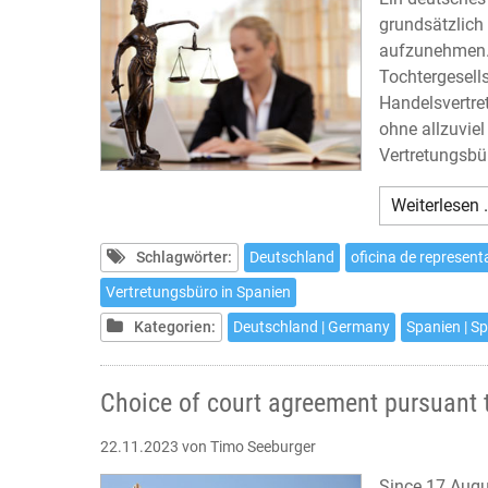
grundsätzlich 
aufzunehmen. 
Tochtergesell
Handelsvertre
ohne allzuvie
Vertretungsbür
Weiterlesen 
Schlagwörter:
Deutschland
oficina de represent
Vertretungsbüro in Spanien
Kategorien:
Deutschland | Germany
Spanien | S
Choice of court agreement pursuant 
22.11.2023
von Timo Seeburger
Since 17 Augu