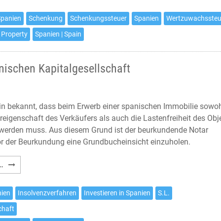
Spanien
Spanien
Schenkung
Schenkungssteuer
Spanien
Wertzuwachssteu
und
 Property
Spanien | Spain
deren
steuerliche
Auswirkungen
nischen Kapitalgesellschaft
ein bekannt, dass beim Erwerb einer spanischen Immobilie sowo
reigenschaft des Verkäufers als auch die Lastenfreiheit des Obj
t werden muss. Aus diesem Grund ist der beurkundende Notar
 vor der Beurkundung eine Grundbucheinsicht einzuholen.
Erwerb
…
einer
Immobilie
nien
Insolvenzverfahren
Investieren in Spanien
S.L.
von
chaft
einer