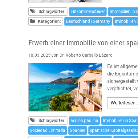
Schlagwörter:
Einkommensteuer
Immobilien in 
Kategorien:
Deutschland | Germany
Immobilien |
Erwerb einer Immobilie von einer spa
18.03.2025
von Dr. Roberto Carballo Lázaro
Es ist allgem
die Eigentüme
sichergestell
verpflichtet,
Weiterlesen 
Schlagwörter:
acción paulina
Immobilien in Spa
Sociedad Limitada
Spanien
spanische Kapitalgesells