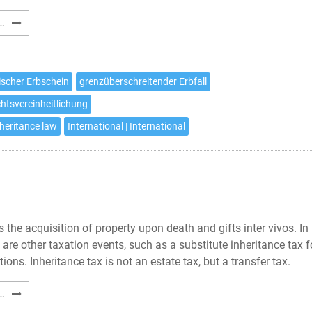
Gerichtsstandsvereinbarung
…
nach
Artikel
5
ischer Erbschein
grenzüberschreitender Erbfall
EUErbVO
htsvereinheitlichung
nheritance law
International | International
the acquisition of property upon death and gifts inter vivos. In
e are other taxation events, such as a substitute inheritance tax f
ions. Inheritance tax is not an estate tax, but a transfer tax.
German
…
Inheritance