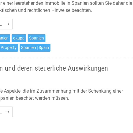
 einer leerstehenden Immobilie in Spanien sollten Sie daher die
ktischen und rechtlichen Hinweise beachten.
Haus-
…
und
Wohnungsbesetzungen
anien
okupa
Spanien
in
 Property
Spanien | Spain
Spanien
–
Was
n und deren steuerliche Auswirkungen
tun?
re Aspekte, die im Zusammenhang mit der Schenkung einer
Spanien beachtet werden müssen.
Schenkung
…
einer
Immobilie
in