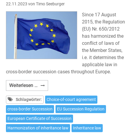
22.11.2023
von Timo Seeburger
Since 17 August
2015, the Regulation
(EU) Nr. 650/2012
has harmonized the
conflict of laws of
the Member States,
i.e. it determines the
applicable law in
cross-border succession cases throughout Europe.
Choice
Weiterlesen …
of
court
Schlagwörter:
Choice-of-court agreement
agreement
cross-border Succession
EU Succession Regulation
pursuant
European Certificate of Succession
to
Article
Harmonization of inheritance law
Inheritance law