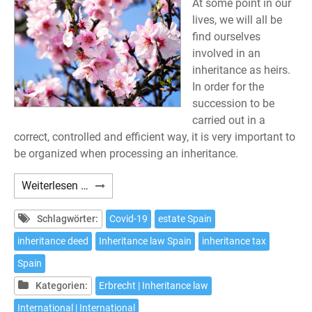
At some point in our
lives, we will all be
find ourselves
involved in an
inheritance as heirs.
In order for the
succession to be
carried out in a
correct, controlled and efficient way, it is very important to
be organized when processing an inheritance.
Procedures
Weiterlesen …
to
inherit
Schlagwörter:
Covid-19
estate Spain
in
inheritance deed
Inheritance law Spain
inheritance tax
Spain
Spain
Kategorien:
Erbrecht | Inheritance law
International | International