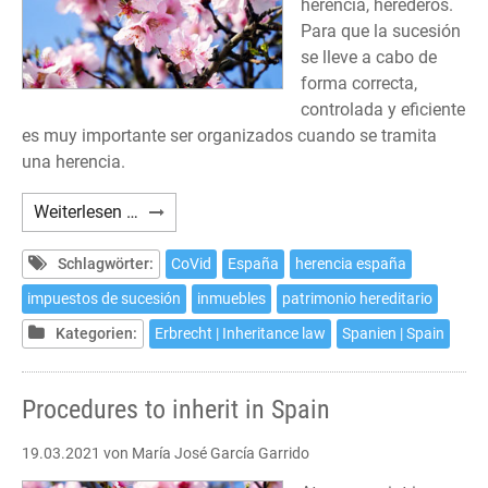
herencia, herederos.
Para que la sucesión
se lleve a cabo de
forma correcta,
controlada y eficiente
es muy importante ser organizados cuando se tramita
una herencia.
Trámites
Weiterlesen …
para
heredar
Schlagwörter:
CoVid
España
herencia españa
en
impuestos de sucesión
inmuebles
patrimonio hereditario
España
Kategorien:
Erbrecht | Inheritance law
Spanien | Spain
Procedures to inherit in Spain
19.03.2021
von María José García Garrido