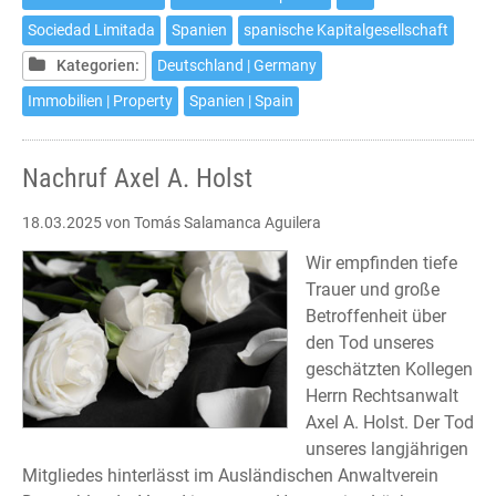
einer
Sociedad Limitada
Spanien
spanische Kapitalgesellschaft
spanischen
Kapitalgesellschaft
Kategorien:
Deutschland | Germany
Immobilien | Property
Spanien | Spain
Nachruf Axel A. Holst
18.03.2025
von Tomás Salamanca Aguilera
Wir empfinden tiefe
Trauer und große
Betroffenheit über
den Tod unseres
geschätzten Kollegen
Herrn Rechtsanwalt
Axel A. Holst. Der Tod
unseres langjährigen
Mitgliedes hinterlässt im Ausländischen Anwaltverein