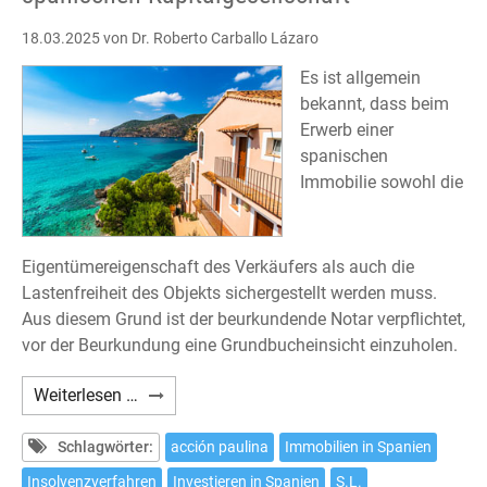
18.03.2025
von Dr. Roberto Carballo Lázaro
Es ist allgemein
bekannt, dass beim
Erwerb einer
spanischen
Immobilie sowohl die
Eigentümereigenschaft des Verkäufers als auch die
Lastenfreiheit des Objekts sichergestellt werden muss.
Aus diesem Grund ist der beurkundende Notar verpflichtet,
vor der Beurkundung eine Grundbucheinsicht einzuholen.
Erwerb
Weiterlesen …
einer
Immobilie
Schlagwörter:
acción paulina
Immobilien in Spanien
von
Insolvenzverfahren
Investieren in Spanien
S.L.