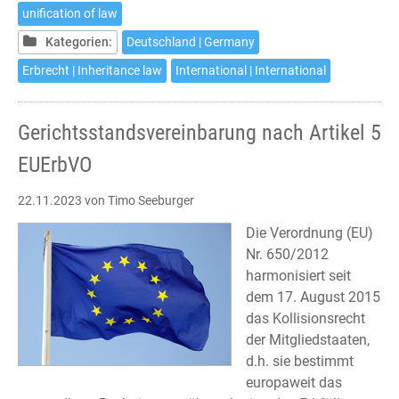
5
unification of law
EU
Kategorien:
Deutschland | Germany
Succession
Regulation
Erbrecht | Inheritance law
International | International
Gerichtsstandsvereinbarung nach Artikel 5
EUErbVO
22.11.2023
von Timo Seeburger
Die Verordnung (EU)
Nr. 650/2012
harmonisiert seit
dem 17. August 2015
das Kollisionsrecht
der Mitgliedstaaten,
d.h. sie bestimmt
europaweit das