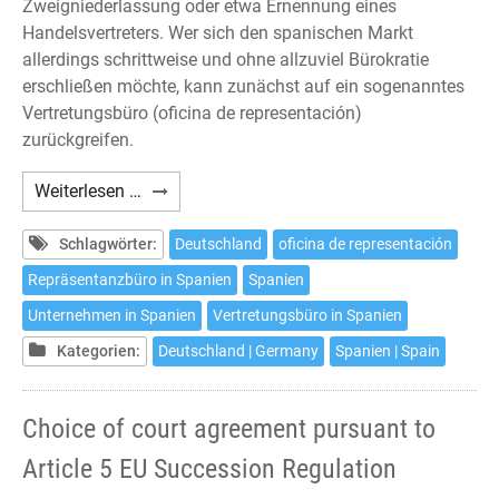
Zweigniederlassung oder etwa Ernennung eines
Handelsvertreters. Wer sich den spanischen Markt
allerdings schrittweise und ohne allzuviel Bürokratie
erschließen möchte, kann zunächst auf ein sogenanntes
Vertretungsbüro (oficina de representación)
zurückgreifen.
Das
Weiterlesen …
Vertretungsbüro
in
Schlagwörter:
Deutschland
oficina de representación
Spanien
Repräsentanzbüro in Spanien
Spanien
Unternehmen in Spanien
Vertretungsbüro in Spanien
Kategorien:
Deutschland | Germany
Spanien | Spain
Choice of court agreement pursuant to
Article 5 EU Succession Regulation