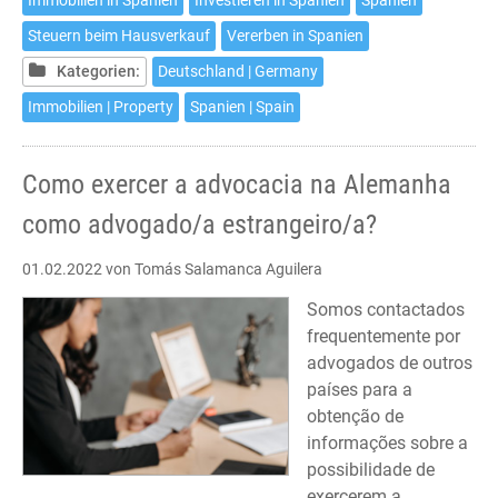
Immobilien in Spanien
Investieren in Spanien
Spanien
–
Steuern beim Hausverkauf
Vererben in Spanien
Neunte
Auflage
Kategorien:
Deutschland | Germany
Immobilien | Property
Spanien | Spain
Como exercer a advocacia na Alemanha
como advogado/a estrangeiro/a?
01.02.2022
von Tomás Salamanca Aguilera
Somos contactados
frequentemente por
advogados de outros
países para a
obtenção de
informações sobre a
possibilidade de
exercerem a