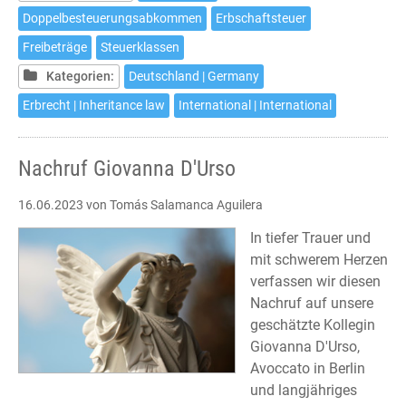
Doppelbesteuerungsabkommen
Erbschaftsteuer
Freibeträge
Steuerklassen
Kategorien:
Deutschland | Germany
Erbrecht | Inheritance law
International | International
Nachruf Giovanna D'Urso
16.06.2023
von Tomás Salamanca Aguilera
In tiefer Trauer und
mit schwerem Herzen
verfassen wir diesen
Nachruf auf unsere
geschätzte Kollegin
Giovanna D'Urso,
Avoccato in Berlin
und langjähriges