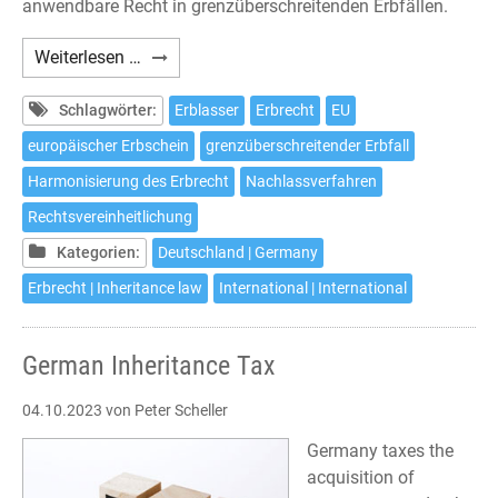
anwendbare Recht in grenzüberschreitenden Erbfällen.
Gerichtsstandsvereinbarung
Weiterlesen …
nach
Artikel
Schlagwörter:
Erblasser
Erbrecht
EU
5
europäischer Erbschein
grenzüberschreitender Erbfall
EUErbVO
Harmonisierung des Erbrecht
Nachlassverfahren
Rechtsvereinheitlichung
Kategorien:
Deutschland | Germany
Erbrecht | Inheritance law
International | International
German Inheritance Tax
04.10.2023
von Peter Scheller
Germany taxes the
acquisition of