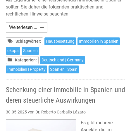
sollten Sie daher die folgenden praktischen und
rechtlichen Hinweise beachten.
Haus-
Weiterlesen …
und
Wohnungsbesetzungen
Schlagwörter:
Hausbesetzung
Immobilien in Spanien
in
okupa
Spanien
Spanien
Kategorien:
Deutschland | Germany
–
Was
Immobilien | Property
Spanien | Spain
tun?
Schenkung einer Immobilie in Spanien und
deren steuerliche Auswirkungen
30.05.2025
von Dr. Roberto Carballo Lázaro
Es gibt mehrere
Aspekte, die im