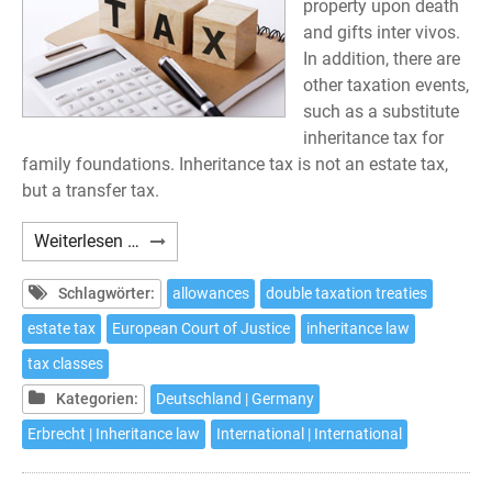
property upon death
and gifts inter vivos.
In addition, there are
other taxation events,
such as a substitute
inheritance tax for
family foundations. Inheritance tax is not an estate tax,
but a transfer tax.
German
Weiterlesen …
Inheritance
Tax
Schlagwörter:
allowances
double taxation treaties
estate tax
European Court of Justice
inheritance law
tax classes
Kategorien:
Deutschland | Germany
Erbrecht | Inheritance law
International | International