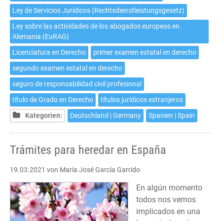
Ley de Servicios Jurídicos (Rechtsdienstleistungsgesetz)
Ley sobre las actividades de los abogados europeos en
Alemania (EuRAG)
Licenciatura en Derecho
primer examen estatal en derecho
segundo examen estatal en derecho
seguro de responsabilidad civil profesional
título de Grado en Derecho
títulos jurídicos extranjeros
Kategorien:
Deutschland | Germany
Spanien | Spain
Trámites para heredar en España
19.03.2021
von María José García Garrido
En algún momento
todos nos vemos
implicados en una