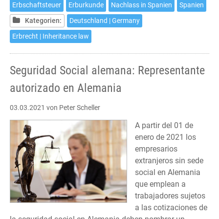
in
Erbschaftsteuer
Erburkunde
Nachlass in Spanien
Spanien
Spanien
Kategorien:
Deutschland | Germany
Erbrecht | Inheritance law
Seguridad Social alemana: Representante
autorizado en Alemania
03.03.2021
von Peter Scheller
A partir del 01 de
enero de 2021 los
empresarios
extranjeros sin sede
social en Alemania
que emplean a
trabajadores sujetos
a las cotizaciones de