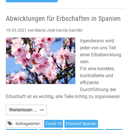
Abwicklungen für Erbschaften in Spanien
19.03.2021
von María José García Garrido
Irgendwann wird
jeder von uns Teil
einer Erbabwicklung
sein.
Für eine korrekte,
kontrollierte und
effiziente
Durchführung der
Erbschaft ist es wichtig, alle Teile richtig zu organisieren.
Abwicklungen
Weiterlesen …
für
Erbschaften
Schlagwörter:
Covid-19
Erbrecht Spanien