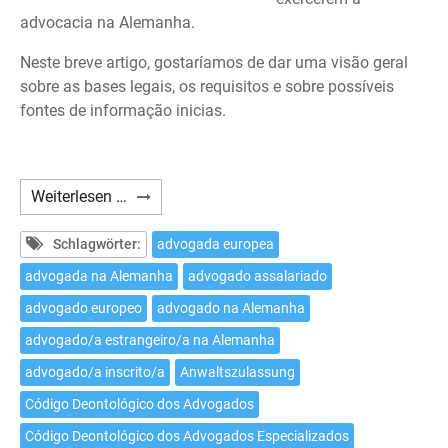
advocacia na Alemanha.
Neste breve artigo, gostaríamos de dar uma visão geral
sobre as bases legais, os requisitos e sobre possíveis
fontes de informação inicias.
Como
Weiterlesen …
exercer
a
Schlagwörter:
advogada europea
advocacia
advogada na Alemanha
advogado assalariado
na
advogado europeo
advogado na Alemanha
Alemanha
como
advogado/a estrangeiro/a na Alemanha
advogado/a
advogado/a inscrito/a
Anwaltszulassung
estrangeiro/a?
Código Deontológico dos Advogados
Código Deontológico dos Advogados Especializados