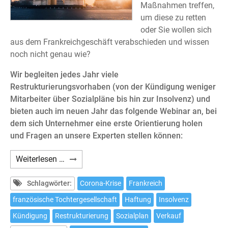
Maßnahmen treffen,
um diese zu retten
oder Sie wollen sich
aus dem Frankreichgeschäft verabschieden und wissen
noch nicht genau wie?
Wir begleiten jedes Jahr viele
Restrukturierungsvorhaben (von der Kündigung weniger
Mitarbeiter über Sozialpläne bis hin zur Insolvenz) und
bieten auch im neuen Jahr das folgende Webinar an, bei
dem sich Unternehmer eine erste Orientierung holen
und Fragen an unsere Experten stellen können:
Webinar:
Weiterlesen …
Die
französische
Schlagwörter:
Corona-Krise
Frankreich
Tochtergesellschaft
französische Tochtergesellschaft
Haftung
Insolvenz
in
Kündigung
Restrukturierung
Sozialplan
Verkauf
der