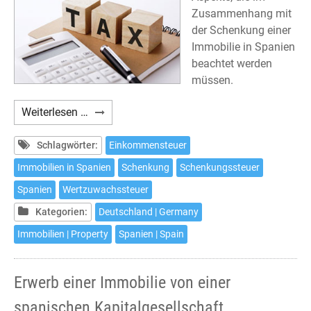
Zusammenhang mit
der Schenkung einer
Immobilie in Spanien
beachtet werden
müssen.
Schenkung
Weiterlesen …
einer
Immobilie
Schlagwörter:
Einkommensteuer
in
Immobilien in Spanien
Schenkung
Schenkungssteuer
Spanien
Spanien
Wertzuwachssteuer
und
deren
Kategorien:
Deutschland | Germany
steuerliche
Immobilien | Property
Spanien | Spain
Auswirkungen
Erwerb einer Immobilie von einer
spanischen Kapitalgesellschaft